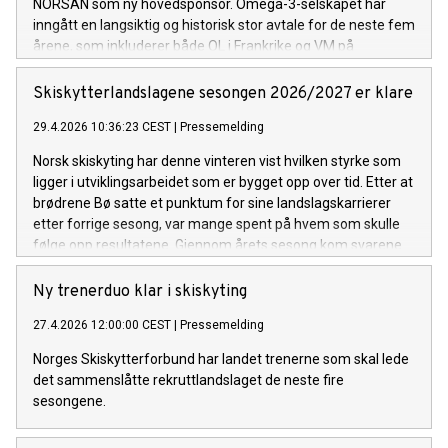
NORSAN som ny hovedsponsor. Omega-3-selskapet har
inngått en langsiktig og historisk stor avtale for de neste fem
årene, som inkluderer både OL i Frankrike og VM på
hjemmebane i 2029.
Skiskytterlandslagene sesongen 2026/2027 er klare
29.4.2026 10:36:23 CEST
|
Pressemelding
Norsk skiskyting har denne vinteren vist hvilken styrke som
ligger i utviklingsarbeidet som er bygget opp over tid. Etter at
brødrene Bø satte et punktum for sine landslagskarrierer
etter forrige sesong, var mange spent på hvem som skulle
følge opp resultatene. Gjennom årets sesong kom svarene
på løpende bånd. På tvers av konkurransenivåer har flere
utøvere markert seg med prestasjoner som understreker
Ny trenerduo klar i skiskyting
både kvaliteten, bredden og potensialet i norsk skiskyting.
27.4.2026 12:00:00 CEST
|
Pressemelding
Resultatene denne vinteren viser ikke bare hva som er mulig
på kort sikt, men vitner også om sterke rekrutteringsmiljøer
Norges Skiskytterforbund har landet trenerne som skal lede
som over tid har utviklet utøvere som står klare til å ta over
det sammenslåtte rekruttlandslaget de neste fire
stafettpinnen når de største profilene gir seg.
sesongene.