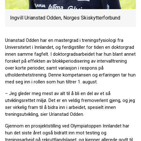
Ingvill Urianstad Odden, Norges Skiskytterforbund
Urianstad Odden har en mastergrad i treningsfysiologi fra
Universitetet i Innlandet, og ferdigstiller for tiden en doktorgrad
innen samme fagfelt. I doktorgradsarbeidet har hun blant annet
forsket på effekten av blokkperiodisering av intervalltrening
over korte perioder, samt variasjon i respons på
utholdenhetstrening. Denne kompetansen og erfaringen tar hun
med seg inn i rollen som hun tiltrer 1. august.
– Jeg gleder meg mest av alt til å bli en del av et så
utviklingsrettet miljø. Det er en veldig fremoverlent gjeng, og jeg
ser virkelig fram til å bidra inn i arbeidet, spesielt innen
treningsutvikling, sier Urianstad Odden.
Gjennom en prosjektstilling ved Olympiatoppen Innlandet har
hun det siste året også bidratt inn mot testing og
treningsarbeid på rekruttlandslaget, og kjenner allerede godt til