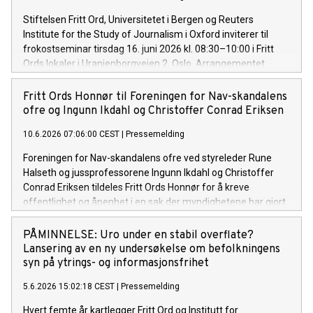
Stiftelsen Fritt Ord, Universitetet i Bergen og Reuters
Institute for the Study of Journalism i Oxford inviterer til
frokostseminar tirsdag 16. juni 2026 kl. 08:30–10:00 i Fritt
Ords lokaler i Uranienborgveien 2, Oslo. Arrangementet
presenterer Reuters Digital News Report 2026 – verdens
største og viktigste medieundersøkelse – som lanseres
Fritt Ords Honnør til Foreningen for Nav-skandalens
internasjonalt natt til 16. juni
ofre og Ingunn Ikdahl og Christoffer Conrad Eriksen
10.6.2026 07:06:00 CEST
|
Pressemelding
Foreningen for Nav-skandalens ofre ved styreleder Rune
Halseth og jussprofessorene Ingunn Ikdahl og Christoffer
Conrad Eriksen tildeles Fritt Ords Honnør for å kreve
offentlighet og åpenhet i en sak der myndighetene har gjort
feil som har gått utover mange menneskers rettssikkerhet.
PÅMINNELSE: Uro under en stabil overflate?
Lansering av en ny undersøkelse om befolkningens
syn på ytrings- og informasjonsfrihet
5.6.2026 15:02:18 CEST
|
Pressemelding
Hvert femte år kartlegger Fritt Ord og Institutt for