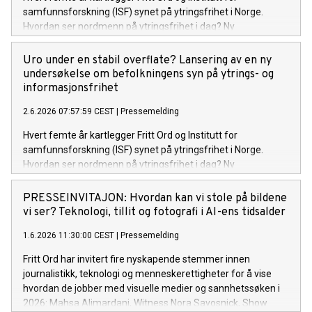
samfunnsforskning (ISF) synet på ytringsfrihet i Norge.
Hvordan ser nordmenn på ytringsfrihet i dag? Ny
forskningsrapport gir svar. Fritt Ord og ISF inviterer til
lansering av rapporten Uro under en stabil overflate? og
Uro under en stabil overflate? Lansering av en ny
samtale om funnene mandag 8. juni 2026 kl. 9.00–11.00 i
undersøkelse om befolkningens syn på ytrings- og
Fritt Ords lokaler i Uranienborgveien 2, Oslo.
informasjonsfrihet
2.6.2026 07:57:59 CEST
|
Pressemelding
Hvert femte år kartlegger Fritt Ord og Institutt for
samfunnsforskning (ISF) synet på ytringsfrihet i Norge.
Hvordan ser nordmenn på ytringsfrihet i dag? Ny
forskningsrapport gir svar. Fritt Ord og ISF inviterer til
lansering av rapporten Uro under en stabil overflate? og
PRESSEINVITAJON: Hvordan kan vi stole på bildene
samtale om funnene mandag 8. juni 2026 kl. 9.00–11.00 i
vi ser? Teknologi, tillit og fotografi i AI-ens tidsalder
Fritt Ords lokaler i Uranienborgveien 2, Oslo.
1.6.2026 11:30:00 CEST
|
Pressemelding
Fritt Ord har invitert fire nyskapende stemmer innen
journalistikk, teknologi og menneskerettigheter for å vise
hvordan de jobber med visuelle medier og sannhetssøken i
2026: Mahsa Alimardani, Witness Nora Savosnick, Show