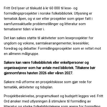
Fritt Ord lyser ut tilskudd à kr 60 000 til lese- og
formidlingsprosjekter i norske folkebibliotek. Utlysning er
tematisk åpen, og vi ser etter prosjekter som griper fatt i
samfunnsaktuelle problemstillinger og litteratur som
tematiserer tiden vi lever i.
Det kan søkes støtte til aktiviteter som leseprosjekter for
ungdom og voksne, samtalearrangementer, lesesirkler,
foredrag og debatter. Formidlingsprosjekter som er rettet mot
en allmenn målgruppe.
Søkere kan være folkebibliotek eller enkeltpersoner og
organisasjoner som har avtale med bibliotek. Tiltakene bør
gjennomføres høsten 2026 eller våren 2027.
Søkere må utforme en prosjektskisse som gjør rede for
tematikk, aktiviteter og tidsplan.
Prosjektbeskrivelse, programutkast og budsjett legges ved. Fritt
Ord ønsker med utlysningen å stimulere til formidling av
litteratur og styrke folkebibliotekene som arena for formidling,