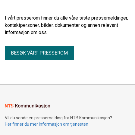
Your Work Lab Manisha Ganguly, Guardian 4. juni kl 09:00,
hos Fritt Ord, Uranienborgveien 2, Oslo.
I vårt presserom finner du alle våre siste pressemeldinger,
kontaktpersoner, bilder, dokumenter og annen relevant
informasjon om oss.
BESØK VÅRT PRESSEROM
Vil du sende en pressemelding fra NTB Kommunikasjon?
Her finner du mer informasjon om tjenesten