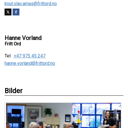
knut.olav.amas@frittord.no
Hanne Vorland
Fritt Ord
Tel:
+47 975 45 247
hanne.vorland@frittord.no
Bilder