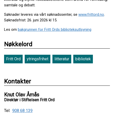
samtale og debatt.
Søknader leveres via vårt søknadssenter, se
www.frittord.no
.
Søknadsfrist: 26. juni 2026 kl 15.
Les om
bakgrunnen for Fritt Ords biblioteksutlsyning
Nøkkelord
Fritt Ord
ytringsfrihet
litteratur
bibliotek
Kontakter
Knut Olav Åmås
Direktør i Stiftelsen Fritt Ord
Tel:
908 68 139