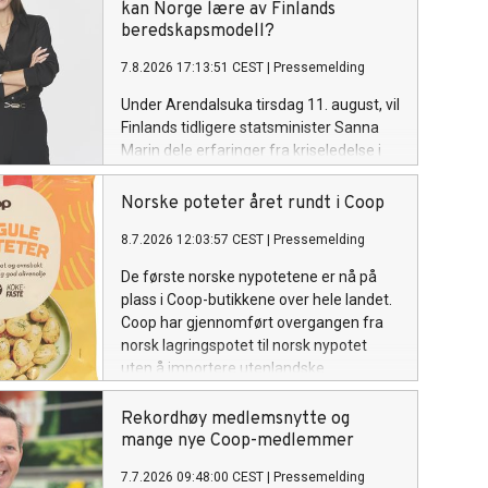
kan Norge lære av Finlands
beredskapsmodell?
7.8.2026 17:13:51 CEST
|
Pressemelding
Under Arendalsuka tirsdag 11. august, vil
Finlands tidligere statsminister Sanna
Marin dele erfaringer fra kriseledelse i
praksis og fortelle hvordan Finland har
bygget et av verdens mest robuste
Norske poteter året rundt i Coop
samfunn gjennom langsiktig
8.7.2026 12:03:57 CEST
|
Pressemelding
planlegging, samarbeid mellom offentlig
og privat sektor og en sterk
De første norske nypotetene er nå på
beredskapskultur.
plass i Coop-butikkene over hele landet.
Coop har gjennomført overgangen fra
norsk lagringspotet til norsk nypotet
uten å importere utenlandske
matpoteter.
Rekordhøy medlemsnytte og
mange nye Coop-medlemmer
7.7.2026 09:48:00 CEST
|
Pressemelding