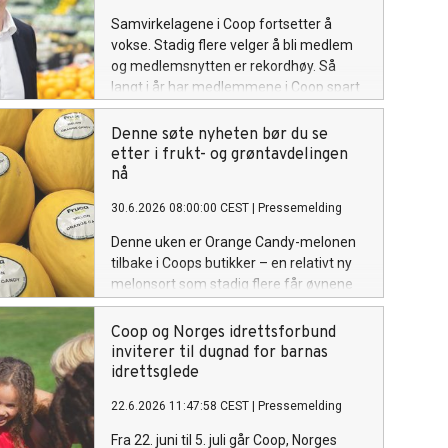
Samvirkelagene i Coop fortsetter å
vokse. Stadig flere velger å bli medlem
og medlemsnytten er rekordhøy. Så
langt i år har medlemmene i Coop spart
over 2,1 milliarder kroner gjennom
kjøpeutbytte, kuponger og andre
Denne søte nyheten bør du se
medlemsfordeler.
etter i frukt- og grøntavdelingen
nå
30.6.2026 08:00:00 CEST
|
Pressemelding
Denne uken er Orange Candy-melonen
tilbake i Coops butikker – en relativt ny
melonsort som stadig flere får øynene
opp for. Den kan ligne en honningmelon,
men smaken er noe helt for seg selv.
Coop og Norges idrettsforbund
Med sprøtt, oransje fruktkjøtt og en frisk,
inviterer til dugnad for barnas
naturlig sødme, kan den fort bli en
idrettsglede
sommerfavoritt for flere.
22.6.2026 11:47:58 CEST
|
Pressemelding
Fra 22. juni til 5. juli går Coop, Norges