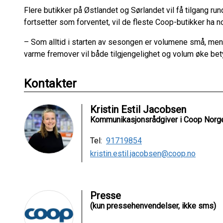
Flere butikker på Østlandet og Sørlandet vil få tilgang run
fortsetter som forventet, vil de fleste Coop-butikker ha n
– Som alltid i starten av sesongen er volumene små, men d
varme fremover vil både tilgjengelighet og volum øke bety
Kontakter
Kristin Estil Jacobsen
Kommunikasjonsrådgiver i Coop Norg
Tel:
91719854
kristin.estil.jacobsen@coop.no
Presse
(kun pressehenvendelser, ikke sms)