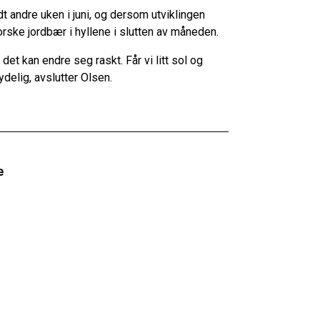
dt andre uken i juni, og dersom utviklingen
orske jordbær i hyllene i slutten av måneden.
et kan endre seg raskt. Får vi litt sol og
delig, avslutter Olsen.
e