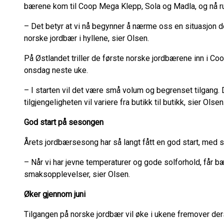
bærene kom til Coop Mega Klepp, Sola og Madla, og nå rulle
– Det betyr at vi nå begynner å nærme oss en situasjon d
norske jordbær i hyllene, sier Olsen.
På Østlandet triller de første norske jordbærene inn i Co
onsdag neste uke.
– I starten vil det være små volum og begrenset tilgang. D
tilgjengeligheten vil variere fra butikk til butikk, sier Olsen
God start på sesongen
Årets jordbærsesong har så langt fått en god start, med 
– Når vi har jevne temperaturer og gode solforhold, får b
smaksopplevelser, sier Olsen.
Øker gjennom juni
Tilgangen på norske jordbær vil øke i ukene fremover de