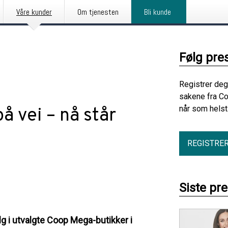
Våre kunder
Om tjenesten
Bli kunde
Følg pre
Registrer deg
sakene fra C
når som helst
å vei – nå står
REGISTRE
Siste pr
lg i utvalgte Coop Mega-butikker i