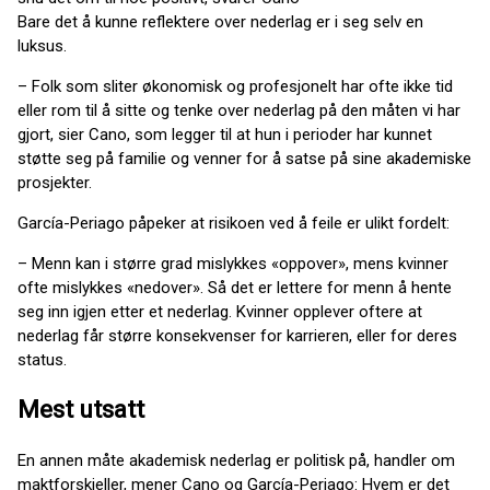
Bare det å kunne reflektere over nederlag er i seg selv en
luksus.
– Folk som sliter økonomisk og profesjonelt har ofte ikke tid
eller rom til å sitte og tenke over nederlag på den måten vi har
gjort, sier Cano, som legger til at hun i perioder har kunnet
støtte seg på familie og venner for å satse på sine akademiske
prosjekter.
García-Periago påpeker at risikoen ved å feile er ulikt fordelt:
– Menn kan i større grad mislykkes «oppover», mens kvinner
ofte mislykkes «nedover». Så det er lettere for menn å hente
seg inn igjen etter et nederlag. Kvinner opplever oftere at
nederlag får større konsekvenser for karrieren, eller for deres
status.
Mest utsatt
En annen måte akademisk nederlag er politisk på, handler om
maktforskjeller, mener Cano og García-Periago: Hvem er det