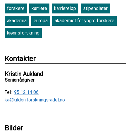
forskere
karriere
karriereløp
stipendiater
akademia
europa
akademiet for yngre forskere
kjønnsforskning
Kontakter
Kristin Aukland
Seniorrådgiver
Tel:
95 12 14 86
ka@kilden.forskningsradet.no
Bilder