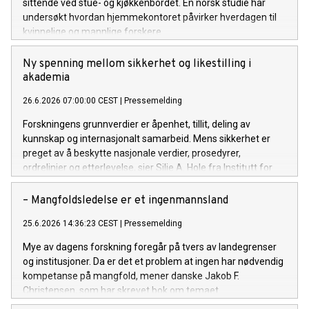
sittende ved stue- og kjøkkenbordet. En norsk studie har
undersøkt hvordan hjemmekontoret påvirker hverdagen til
kvinnelige og mannlige forskere.
Ny spenning mellom sikkerhet og likestilling i
akademia
26.6.2026 07:00:00 CEST
|
Pressemelding
Forskningens grunnverdier er åpenhet, tillit, deling av
kunnskap og internasjonalt samarbeid. Mens sikkerhet er
preget av å beskytte nasjonale verdier, prosedyrer,
ordrelinjer og etterlevelse, sier Silje A. Hole fra Institutt for
energiteknikk.
– Mangfoldsledelse er et ingenmannsland
25.6.2026 14:36:23 CEST
|
Pressemelding
Mye av dagens forskning foregår på tvers av landegrenser
og institusjoner. Da er det et problem at ingen har nødvendig
kompetanse på mangfold, mener danske Jakob F.
Christensen, som har skrevet bok om temaet.