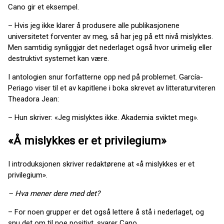
Cano gir et eksempel.
– Hvis jeg ikke klarer å produsere alle publikasjonene
universitetet forventer av meg, så har jeg på ett nivå mislyktes.
Men samtidig synliggjør det nederlaget også hvor urimelig eller
destruktivt systemet kan være.
I antologien snur forfatterne opp ned på problemet. García-
Periago viser til et av kapitlene i boka skrevet av litteraturviteren
Theadora Jean:
– Hun skriver: «Jeg mislyktes ikke. Akademia sviktet meg».
«Å mislykkes er et privilegium»
I introduksjonen skriver redaktørene at «å mislykkes er et
privilegium».
– Hva mener dere med det?
– For noen grupper er det også lettere å stå i nederlaget, og
snu det om til noe positivt, svarer Cano