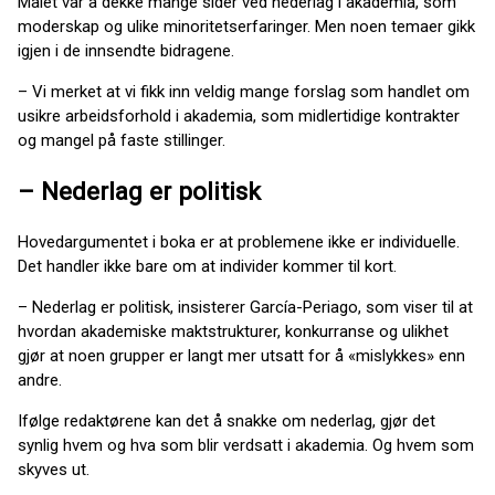
Målet var å dekke mange sider ved nederlag i akademia, som
moderskap og ulike minoritetserfaringer. Men noen temaer gikk
igjen i de innsendte bidragene.
– Vi merket at vi fikk inn veldig mange forslag som handlet om
usikre arbeidsforhold i akademia, som midlertidige kontrakter
og mangel på faste stillinger.
– Nederlag er politisk
Hovedargumentet i boka er at problemene ikke er individuelle.
Det handler ikke bare om at individer kommer til kort.
– Nederlag er politisk, insisterer García-Periago, som viser til at
hvordan akademiske maktstrukturer, konkurranse og ulikhet
gjør at noen grupper er langt mer utsatt for å «mislykkes» enn
andre.
Ifølge redaktørene kan det å snakke om nederlag, gjør det
synlig hvem og hva som blir verdsatt i akademia. Og hvem som
skyves ut.