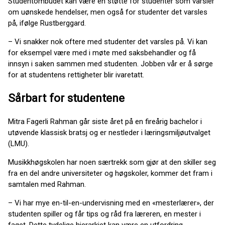
Studentombudet kan være en støtte for studenter som varsler
om uønskede hendelser, men også for studenter det varsles
på, ifølge Rustberggard.
– Vi snakker nok oftere med studenter det varsles på. Vi kan
for eksempel være med i møte med saksbehandler og få
innsyn i saken sammen med studenten. Jobben vår er å sørge
for at studentens rettigheter blir ivaretatt.
Sårbart for studentene
Mitra Fagerli Rahman går siste året på en fireårig bachelor i
utøvende klassisk bratsj og er nestleder i læringsmiljøutvalget
(LMU).
Musikkhøgskolen har noen særtrekk som gjør at den skiller seg
fra en del andre universiteter og høgskoler, kommer det fram i
samtalen med Rahman.
– Vi har mye en-til-en-undervisning med en «mesterlærer», der
studenten spiller og får tips og råd fra læreren, en mester i
faget. Dette tydelige hierarkiet kan være en utfordring.