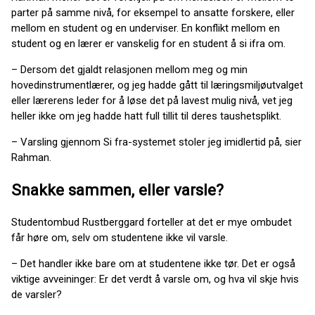
parter på samme nivå, for eksempel to ansatte forskere, eller
mellom en student og en underviser. En konflikt mellom en
student og en lærer er vanskelig for en student å si ifra om.
– Dersom det gjaldt relasjonen mellom meg og min
hovedinstrumentlærer, og jeg hadde gått til læringsmiljøutvalget
eller lærerens leder for å løse det på lavest mulig nivå, vet jeg
heller ikke om jeg hadde hatt full tillit til deres taushetsplikt.
– Varsling gjennom Si fra-systemet stoler jeg imidlertid på, sier
Rahman.
Snakke sammen, eller varsle?
Studentombud Rustberggard forteller at det er mye ombudet
får høre om, selv om studentene ikke vil varsle.
– Det handler ikke bare om at studentene ikke tør. Det er også
viktige avveininger: Er det verdt å varsle om, og hva vil skje hvis
de varsler?