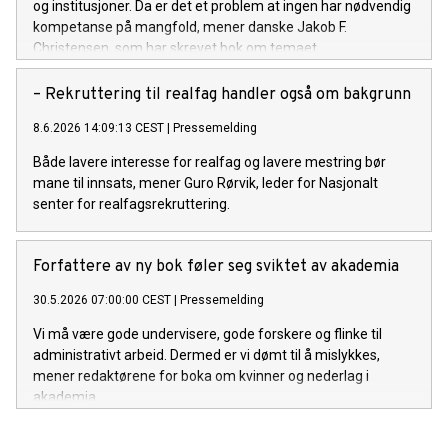
og institusjoner. Da er det et problem at ingen har nødvendig
kompetanse på mangfold, mener danske Jakob F.
Christensen, som har skrevet bok om temaet.
– Rekruttering til realfag handler også om bakgrunn
8.6.2026 14:09:13 CEST
|
Pressemelding
Både lavere interesse for realfag og lavere mestring bør
mane til innsats, mener Guro Rørvik, leder for Nasjonalt
senter for realfagsrekruttering.
Forfattere av ny bok føler seg sviktet av akademia
30.5.2026 07:00:00 CEST
|
Pressemelding
Vi må være gode undervisere, gode forskere og flinke til
administrativt arbeid. Dermed er vi dømt til å mislykkes,
mener redaktørene for boka om kvinner og nederlag i
akademia.