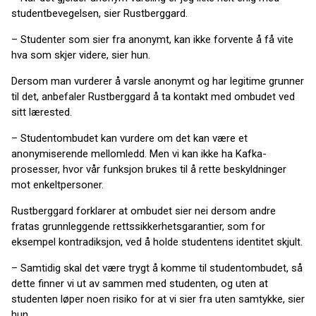
studentbevegelsen, sier Rustberggard.
– Studenter som sier fra anonymt, kan ikke forvente å få vite
hva som skjer videre, sier hun.
Dersom man vurderer å varsle anonymt og har legitime grunner
til det, anbefaler Rustberggard å ta kontakt med ombudet ved
sitt lærested.
– Studentombudet kan vurdere om det kan være et
anonymiserende mellomledd. Men vi kan ikke ha Kafka-
prosesser, hvor vår funksjon brukes til å rette beskyldninger
mot enkeltpersoner.
Rustberggard forklarer at ombudet sier nei dersom andre
fratas grunnleggende rettssikkerhetsgarantier, som for
eksempel kontradiksjon, ved å holde studentens identitet skjult.
– Samtidig skal det være trygt å komme til studentombudet, så
dette finner vi ut av sammen med studenten, og uten at
studenten løper noen risiko for at vi sier fra uten samtykke, sier
hun.