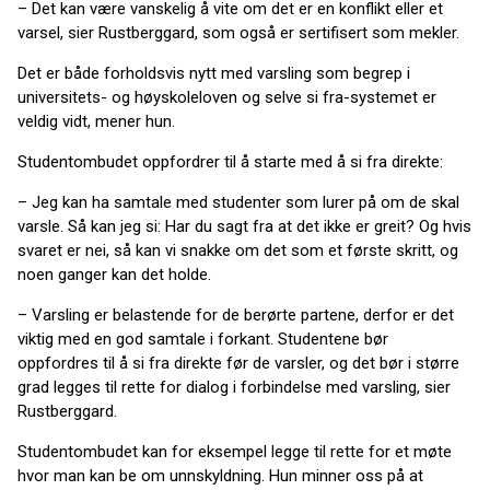
– Det kan være vanskelig å vite om det er en konflikt eller et
varsel, sier Rustberggard, som også er sertifisert som mekler.
Det er både forholdsvis nytt med varsling som begrep i
universitets- og høyskoleloven og selve si fra-systemet er
veldig vidt, mener hun.
Studentombudet oppfordrer til å starte med å si fra direkte:
– Jeg kan ha samtale med studenter som lurer på om de skal
varsle. Så kan jeg si: Har du sagt fra at det ikke er greit? Og hvis
svaret er nei, så kan vi snakke om det som et første skritt, og
noen ganger kan det holde.
– Varsling er belastende for de berørte partene, derfor er det
viktig med en god samtale i forkant. Studentene bør
oppfordres til å si fra direkte før de varsler, og det bør i større
grad legges til rette for dialog i forbindelse med varsling, sier
Rustberggard.
Studentombudet kan for eksempel legge til rette for et møte
hvor man kan be om unnskyldning. Hun minner oss på at