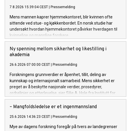
7.8.2026 15:39:04 CEST
|
Pressemelding
Mens mannen kaprer hjemmekontoret, blir kvinnen ofte
sittende ved stue- og kjøkkenbordet. En norsk studie har
undersøkt hvordan hjemmekontoret påvirker hverdagen til
kvinnelige og mannlige forskere.
Ny spenning mellom sikkerhet og likestilling i
akademia
26.6.2026 07:00:00 CEST
|
Pressemelding
Forskningens grunnverdier er åpenhet, tillit, deling av
kunnskap og internasjonalt samarbeid. Mens sikkerhet er
preget av å beskytte nasjonale verdier, prosedyrer,
ordrelinjer og etterlevelse, sier Silje A. Hole fra Institutt for
energiteknikk.
– Mangfoldsledelse er et ingenmannsland
25.6.2026 14:36:23 CEST
|
Pressemelding
Mye av dagens forskning foregår på tvers av landegrenser