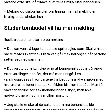
partene ofte skal gå tilbake til et felles miljø etter hendelsen.
– Mekling og dialog handler om timing, men all mekling er
frivillig, understreker hun.
Studentombudet vil ha mer mekling
Rustberggard har stor tro på mekling.
– Det kan være å lage helt banale spilleregler, som: Skal vi hilse
når vi møtes i kantina? Lufta kan gå ut av ballongen når partene
setter seg ned sammen.
– Det verste som kan skje er jo at læringsmiljøet blir dårligere
etter varslingen enn før, det må man unngå. I en
varslingsprosess hvor partene blir bedt om å ikke snakke med
hverandre, risikerer man at konflikten blir mer fastlåst. Man får
saksbehandling for saksbehandlingens skyld, men ikke
nødvendigvis en løsning mellom partene.
– Jeg skulle ønske at de sakene som må behandles, ble
overført fra fakultetene til sentraladministrasjonen, for å sikre