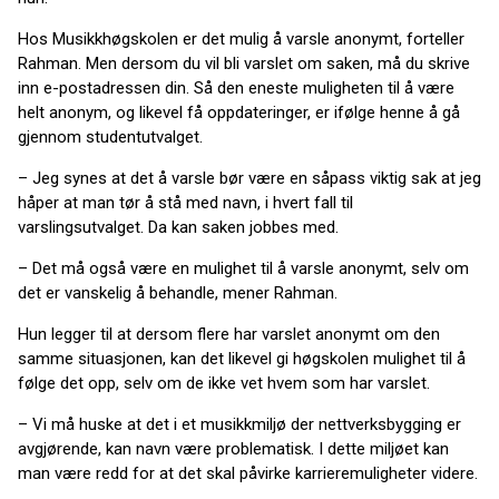
Hos Musikkhøgskolen er det mulig å varsle anonymt, forteller
Rahman. Men dersom du vil bli varslet om saken, må du skrive
inn e-postadressen din. Så den eneste muligheten til å være
helt anonym, og likevel få oppdateringer, er ifølge henne å gå
gjennom studentutvalget.
– Jeg synes at det å varsle bør være en såpass viktig sak at jeg
håper at man tør å stå med navn, i hvert fall til
varslingsutvalget. Da kan saken jobbes med.
– Det må også være en mulighet til å varsle anonymt, selv om
det er vanskelig å behandle, mener Rahman.
Hun legger til at dersom flere har varslet anonymt om den
samme situasjonen, kan det likevel gi høgskolen mulighet til å
følge det opp, selv om de ikke vet hvem som har varslet.
– Vi må huske at det i et musikkmiljø der nettverksbygging er
avgjørende, kan navn være problematisk. I dette miljøet kan
man være redd for at det skal påvirke karrieremuligheter videre.