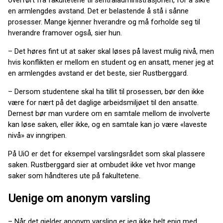
en armlengdes avstand. Det er belastende å stå i sånne
prosesser. Mange kjenner hverandre og må forholde seg til
hverandre framover også, sier hun.
– Det høres fint ut at saker skal løses på lavest mulig nivå, men
hvis konflikten er mellom en student og en ansatt, mener jeg at
en armlengdes avstand er det beste, sier Rustberggard.
– Dersom studentene skal ha tillit til prosessen, bør den ikke
være for nært på det daglige arbeidsmiljøet til den ansatte.
Dernest bør man vurdere om en samtale mellom de involverte
kan løse saken, eller ikke, og en samtale kan jo være «laveste
nivå» av inngripen.
På UiO er det for eksempel varslingsrådet som skal plassere
saken. Rustberggard sier at ombudet ikke vet hvor mange
saker som håndteres ute på fakultetene.
Uenige om anonym varsling
– Når det gjelder anonym varsling er jeg ikke helt enig med