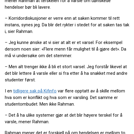
mener Rahman at terskelen for å varsle om uønskede
hendelser bør bli lavere.
– Korridordiskusjoner er verre enn at saken kommer til rett
instans, synes jeg. Da blir det rykter i stedet for at saken tas tak
i, sier Rahman.
– Jeg kunne ønske at vi sier at alt er et varsel. For eksempel
dersom noen sier: «Flere menn får mulighet til å gjøre det». Da
må vi undersøke om det stemmer.
– Men alt trenger ikke å bli et stort varsel. Jeg forstår likevel at
det blir lettere å varsle eller si fra etter å ha snakket med andre
studenter først.
I en
tidligere sak på Kifinfo
var flere opptatt av å skille mellom
hva som er konflikt og hva som er varsling. Det samme er
studentombudet. Men ikke Rahman.
– Det å ha ulike systemer gjør at det blir høyere terskel for å
varsle, mener Rahman.
Rahman mener det er forskjell på om hendelsen er mellom to