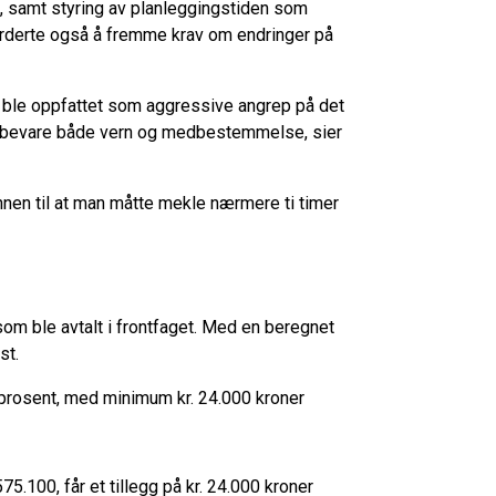
e, samt styring av planleggingstiden som
rderte også å fremme krav om endringer på
 ble oppfattet som aggressive angrep på det
rt å bevare både vern og medbestemmelse, sier
nen til at man måtte mekle nærmere ti timer
om ble avtalt i frontfaget. Med en beregnet
kst.
5 prosent, med minimum kr. 24.000 kroner
 575.100, får et tillegg på kr. 24.000 kroner