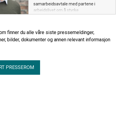
samarbeidsavtale med partene i
arbeidslivet om å styrke
trepartssamarbeidet ved nasjonale
kriser. Unio har lenge etterlyst dette, og
roser nå regjeringen for å styrke
rom finner du alle våre siste pressemeldinger,
beredskapen.
er, bilder, dokumenter og annen relevant informasjon
RT PRESSEROM