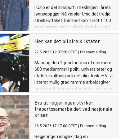
I Oslo er det innspurt i meklingen i årets
lønnsoppgjør. Nå varsler Unio det tredje
streikeuttaket. Dermed kan rundt 1.100
medlemmer være i streik i løpet av kort
tid dersom partene ikke blir enige.
Her kan det bli streik i staten
27.5.2026 12:07:20 CEST
|
Pressemelding
Mandag den 1. juni tar Unio ut nærmere
600 medlemmer i politi, universiteter og
statsforvaltning om det blir streik. – Vi vil
i størst mulig grad ramme arbeidsgiver
og ikke publikum og studenter, sier leder
for konfliktberedskapen i Unio stat, Per
Anders Røsjorde.
Bra at regjeringen styrker
trepartssamarbeidet ved nasjonale
kriser
26.5.2026 17:17:00 CEST
|
Pressemelding
Regjeringen inngikk idag en