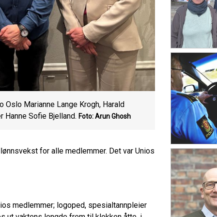
Unio Oslo Marianne Lange Krogh, Harald
 Hanne Sofie Bjelland.
Foto: Arun Ghosh
llønnsvekst for alle medlemmer. Det var Unios
Unios medlemmer; logoped, spesialtannpleier
s ut vaktens lengde frem til klokken åtte, i