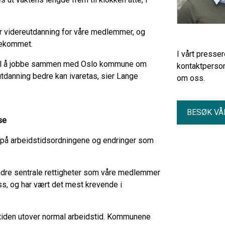
for videreutdanning for våre medlemmer, og
tekommet.
I vårt presse
til å jobbe sammen med Oslo kommune om
kontaktperson
utdanning bedre kan ivaretas, sier Lange
om oss.
BESØK VÅ
se
på arbeidstidsordningene og endringer som
 andre sentrale rettigheter som våre medlemmer
oss, og har vært det mest krevende i
stiden utover normal arbeidstid. Kommunene