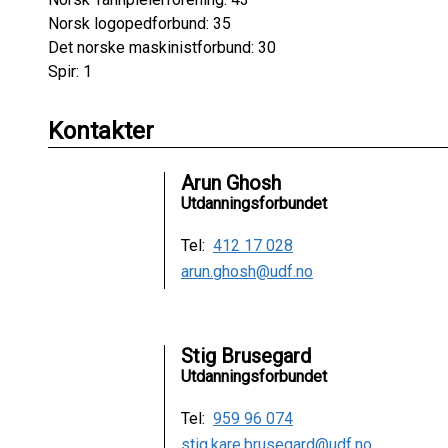
Norsk logopedforbund: 35
Det norske maskinistforbund: 30
Spir: 1
Kontakter
Arun Ghosh
Utdanningsforbundet
Tel:
412 17 028
arun.ghosh@udf.no
Stig Brusegard
Utdanningsforbundet
Tel:
959 96 074
stig.kare.brusegard@udf.no