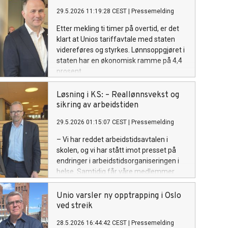
29.5.2026 11:19:28 CEST
|
Pressemelding
Etter mekling ti timer på overtid, er det
klart at Unios tariffavtale med staten
videreføres og styrkes. Lønnsoppgjøret i
staten har en økonomisk ramme på 4,4
prosent.
Løsning i KS: – Reallønnsvekst og
sikring av arbeidstiden
29.5.2026 01:15:07 CEST
|
Pressemelding
– Vi har reddet arbeidstidsavtalen i
skolen, og vi har stått imot presset på
endringer i arbeidstidsorganiseringen i
helse. Samtidig får våre medlemmer
reallønnsøkning, sier Unios
forhandlingsleder Geir Røsvoll.
Unio varsler ny opptrapping i Oslo
ved streik
28.5.2026 16:44:42 CEST
|
Pressemelding