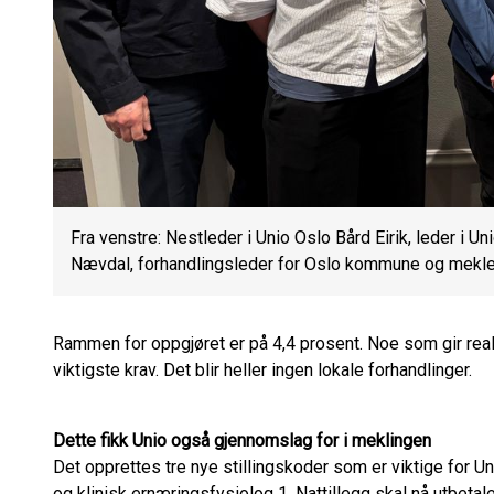
Fra venstre: Nestleder i Unio Oslo Bård Eirik, leder i 
Nævdal, forhandlingsleder for Oslo kommune og mekler
Rammen for oppgjøret er på 4,4 prosent. Noe som gir rea
viktigste krav. Det blir heller ingen lokale forhandlinger.
Dette fikk Unio også gjennomslag for i meklingen
Det opprettes tre nye stillingskoder som er viktige for 
og klinisk ernæringsfysiolog 1. Nattillegg skal nå utbetale