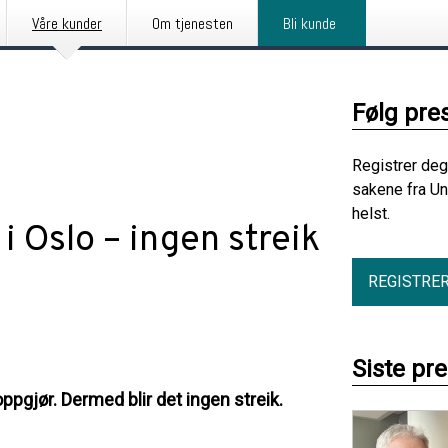
Våre kunder
Om tjenesten
Bli kunde
Følg pre
Registrer deg
sakene fra Un
helst.
i Oslo – ingen streik
REGISTRE
Siste pr
ppgjør. Dermed blir det ingen streik.