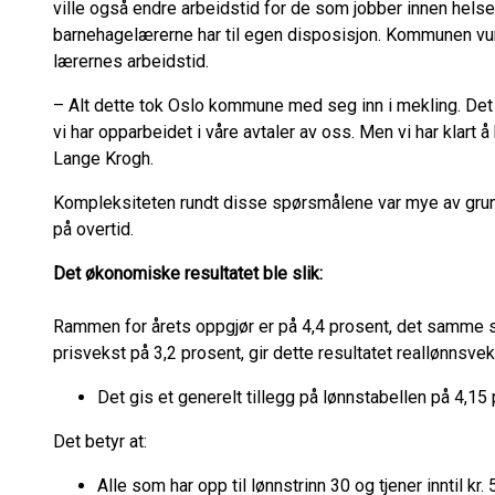
ville også endre arbeidstid for de som jobber innen hels
barnehagelærerne har til egen disposisjon. Kommunen vu
lærernes arbeidstid.
– Alt dette tok Oslo kommune med seg inn i mekling. Det
vi har opparbeidet i våre avtaler av oss. Men vi har kla
Lange Krogh.
Kompleksiteten rundt disse spørsmålene var mye av grun
på overtid.
Det økonomiske resultatet ble slik:
Rammen for årets oppgjør er på 4,4 prosent, det samme s
prisvekst på 3,2 prosent, gir dette resultatet reallønnsve
Det gis et generelt tillegg på lønnstabellen på 4,1
Det betyr at:
Alle som har opp til lønnstrinn 30 og tjener inntil kr.