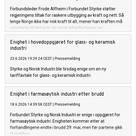
Forbundsleder Frode Alfheim i Forbundet Styrke støtter
regjeringens tiltak for raskere utbygging av kraft og nett. Så
lenge Norge ikke har nok kraft til alt, mener han kraften må
prioriteres til det som gir mest arbeidsplasser og
verdiskaping.
Enighet i hovedoppgjøret for glass- og keramisk
industri
23.6.2026 19:29:24 CEST
|
Pressemelding
Styrke og Norsk Industri ble tirsdag enige om en ny
tariffavtale for glass- og keramisk industri.
Enighet i farmasøytisk industri etter brudd
18.6.2026 14:39:58 CEST
|
Pressemelding
Forbundet Styrke og Norsk Industri er enige i oppgjøret for
farmasøytisk industri. Enigheten kommer etter at
forhandlingene endte i brudd 29. mai, men før partene gikk
til mekling.