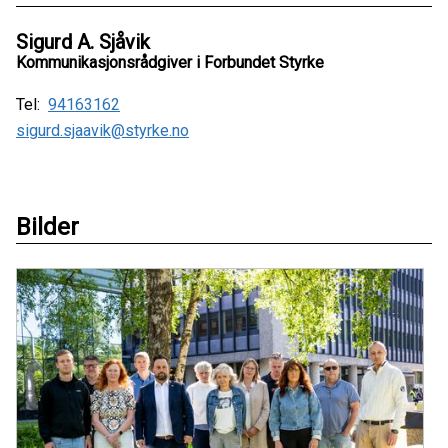
Sigurd A. Sjåvik
Kommunikasjonsrådgiver i Forbundet Styrke
Tel:
94163162
sigurd.sjaavik@styrke.no
Bilder