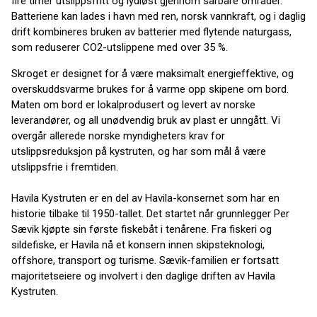
fire timer utslippsfritt og lydløst gjennom sårbare områder.
Batteriene kan lades i havn med ren, norsk vannkraft, og i daglig
drift kombineres bruken av batterier med flytende naturgass,
som reduserer CO2-utslippene med over 35 %.
Skroget er designet for å være maksimalt energieffektive, og
overskuddsvarme brukes for å varme opp skipene om bord.
Maten om bord er lokalprodusert og levert av norske
leverandører, og all unødvendig bruk av plast er unngått. Vi
overgår allerede norske myndigheters krav for
utslippsreduksjon på kystruten, og har som mål å være
utslippsfrie i fremtiden.
Havila Kystruten er en del av Havila-konsernet som har en
historie tilbake til 1950-tallet. Det startet når grunnlegger Per
Sævik kjøpte sin første fiskebåt i tenårene. Fra fiskeri og
sildefiske, er Havila nå et konsern innen skipsteknologi,
offshore, transport og turisme. Sævik-familien er fortsatt
majoritetseiere og involvert i den daglige driften av Havila
Kystruten.