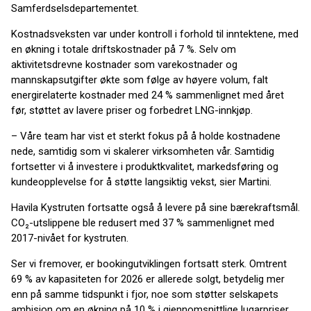
Samferdselsdepartementet.
Kostnadsveksten var under kontroll i forhold til inntektene, med
en økning i totale driftskostnader på 7 %. Selv om
aktivitetsdrevne kostnader som varekostnader og
mannskapsutgifter økte som følge av høyere volum, falt
energirelaterte kostnader med 24 % sammenlignet med året
før, støttet av lavere priser og forbedret LNG-innkjøp.
– Våre team har vist et sterkt fokus på å holde kostnadene
nede, samtidig som vi skalerer virksomheten vår. Samtidig
fortsetter vi å investere i produktkvalitet, markedsføring og
kundeopplevelse for å støtte langsiktig vekst, sier Martini.
Havila Kystruten fortsatte også å levere på sine bærekraftsmål.
CO₂-utslippene ble redusert med 37 % sammenlignet med
2017-nivået for kystruten.
Ser vi fremover, er bookingutviklingen fortsatt sterk. Omtrent
69 % av kapasiteten for 2026 er allerede solgt, betydelig mer
enn på samme tidspunkt i fjor, noe som støtter selskapets
ambisjon om en økning på 10 % i gjennomsnittlige lugarpriser.