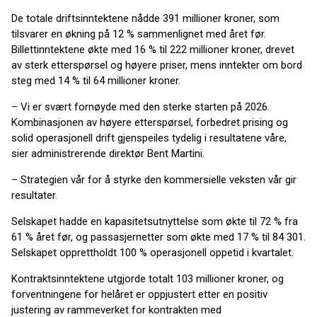
De totale driftsinntektene nådde 391 millioner kroner, som
tilsvarer en økning på 12 % sammenlignet med året før.
Billettinntektene økte med 16 % til 222 millioner kroner, drevet
av sterk etterspørsel og høyere priser, mens inntekter om bord
steg med 14 % til 64 millioner kroner.
– Vi er svært fornøyde med den sterke starten på 2026.
Kombinasjonen av høyere etterspørsel, forbedret prising og
solid operasjonell drift gjenspeiles tydelig i resultatene våre,
sier administrerende direktør Bent Martini.
– Strategien vår for å styrke den kommersielle veksten vår gir
resultater.
Selskapet hadde en kapasitetsutnyttelse som økte til 72 % fra
61 % året før, og passasjernetter som økte med 17 % til 84 301.
Selskapet opprettholdt 100 % operasjonell oppetid i kvartalet.
Kontraktsinntektene utgjorde totalt 103 millioner kroner, og
forventningene for helåret er oppjustert etter en positiv
justering av rammeverket for kontrakten med