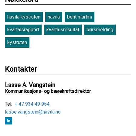
havila kystruten
havila
bent martini
kvartalsrapport
kvartalsresultat
børsmelding
kystruten
Kontakter
Lasse A. Vangstein
Kommunikasjons- og bærekraftsdirektør
Tel:
+ 47 934 49 954
lasse.vangstein@havila.no