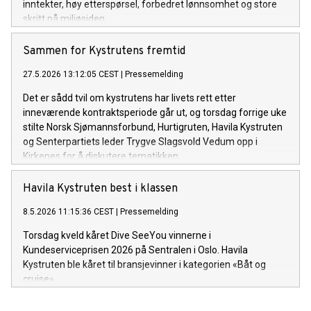
inntekter, høy etterspørsel, forbedret lønnsomhet og store
skritt på miljøsiden.
Sammen for Kystrutens fremtid
27.5.2026 13:12:05 CEST
|
Pressemelding
Det er sådd tvil om kystrutens har livets rett etter
inneværende kontraktsperiode går ut, og torsdag forrige uke
stilte Norsk Sjømannsforbund, Hurtigruten, Havila Kystruten
og Senterpartiets leder Trygve Slagsvold Vedum opp i
Kirkenes for å diskutere tematikken.
Havila Kystruten best i klassen
8.5.2026 11:15:36 CEST
|
Pressemelding
Torsdag kveld kåret Dive SeeYou vinnerne i
Kundeserviceprisen 2026 på Sentralen i Oslo. Havila
Kystruten ble kåret til bransjevinner i kategorien «Båt og
cruise».