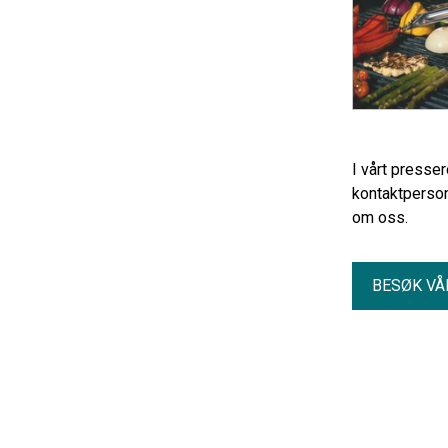
I vårt presse
kontaktperson
om oss.
BESØK VÅ