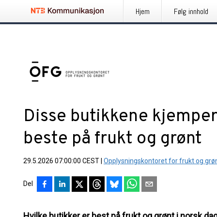
Hjem
Følg innhold
Disse butikkene kjemper
beste på frukt og grønt
29.5.2026 07:00:00 CEST
|
Opplysningskontoret for frukt og grø
Del
Hvilke butikker er best på frukt og grønt i norsk da