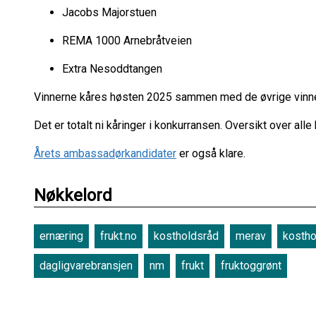
Jacobs Majorstuen
REMA 1000 Arnebråtveien
Extra Nesoddtangen
Vinnerne kåres høsten 2025 sammen med de øvrige vinner
Det er totalt ni kåringer i konkurransen. Oversikt over alle
Årets ambassadørkandidater
er også klare.
Nøkkelord
ernæring
frukt.no
kostholdsråd
merav
kostho
dagligvarebransjen
nm
frukt
fruktoggrønt