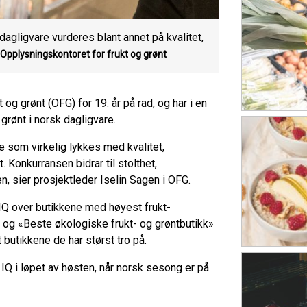
dagligvare vurderes blant annet på kvalitet,
Opplysningskontoret for frukt og grønt
g grønt (OFG) for 19. år på rad, og har i en
 grønt i norsk dagligvare.
e som virkelig lykkes med kvalitet,
. Konkurransen bidrar til stolthet,
en, sier prosjektleder Iselin Sagen i OFG.
 IQ over butikkene med høyest frukt-
» og «Beste økologiske frukt- og grøntbutikk»
 butikkene de har størst tro på.
IQ i løpet av høsten, når norsk sesong er på