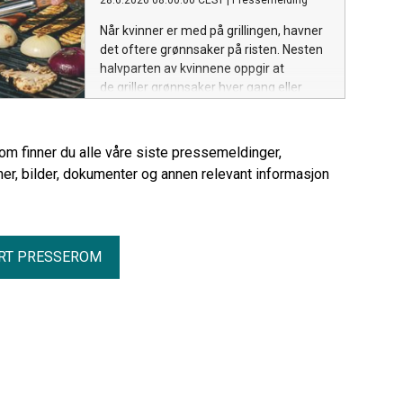
28.6.2026 08:00:00 CEST
|
Pressemelding
Når kvinner er med på grillingen, havner
det oftere grønnsaker på risten. Nesten
halvparten av kvinnene oppgir at
de griller grønnsaker hver gang eller
ofte, mot fire av ti menn. Det viser en
fersk undersøkelse gjennomført av
Respons Analyse på vegne av
rom finner du alle våre siste pressemeldinger,
Opplysningskontoret for frukt og grønt.
er, bilder, dokumenter og annen relevant informasjon
RT PRESSEROM