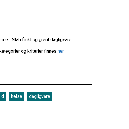
ne i NM i frukt og grønt dagligvare.
 kategorier og kriterier finnes
her.
ld
helse
dagligvare