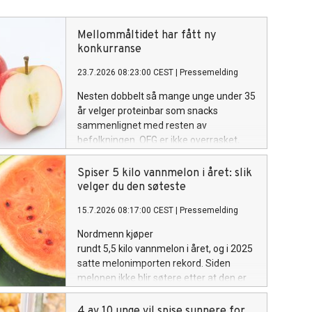
Mellommåltidet har fått ny
konkurranse
23.7.2026 08:23:00 CEST
|
Pressemelding
Nesten dobbelt så mange unge under 35
år velger proteinbar som snacks
sammenlignet med resten av
befolkningen. OFG er ikke overrasket,
men mener trenden er verdt å se
nærmere på.
Spiser 5 kilo vannmelon i året: slik
velger du den søteste
15.7.2026 08:17:00 CEST
|
Pressemelding
Nordmenn kjøper
rundt 5,5 kilo vannmelon i året, og i 2025
satte melonimporten rekord. Siden
melonen ikke blir søtere etter at den er
høstet, er det i butikken du finner den
søteste. Senior ernæringsrådgiver i OFG,
4 av 10 unge vil spise sunnere for