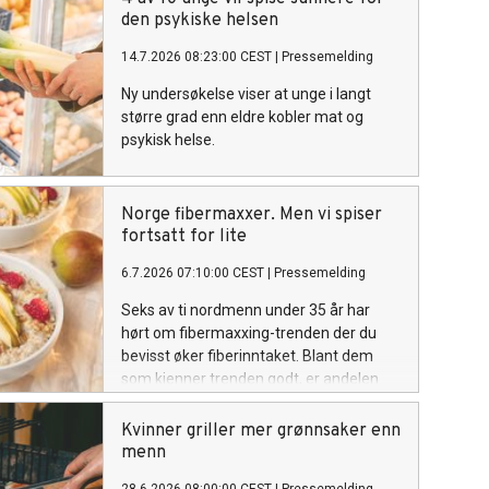
Iselin Bogstrand Sagen, deler tre enkle
den psykiske helsen
grep.
14.7.2026 08:23:00 CEST
|
Pressemelding
Ny undersøkelse viser at unge i langt
større grad enn eldre kobler mat og
psykisk helse.
Norge fibermaxxer. Men vi spiser
fortsatt for lite
6.7.2026 07:10:00 CEST
|
Pressemelding
Seks av ti nordmenn under 35 år har
hørt om fibermaxxing-trenden der du
bevisst øker fiberinntaket. Blant dem
som kjenner trenden godt, er andelen
som er «svært opptatt» av fiberrik mat
mer enn dobbelt så høy som blant dem
Kvinner griller mer grønnsaker enn
som ikke har hørt om den*. Det viser en
menn
ny undersøkelse.