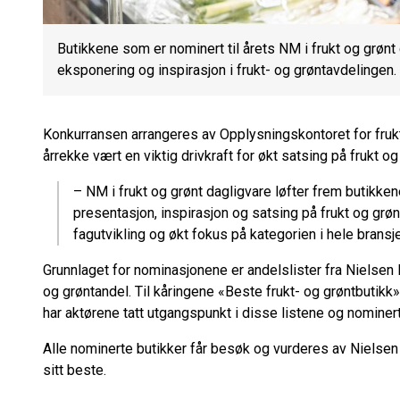
Butikkene som er nominert til årets NM i frukt og grønt 
eksponering og inspirasjon i frukt- og grøntavdelingen.
Konkurransen arrangeres av Opplysningskontoret for frukt o
årrekke vært en viktig drivkraft for økt satsing på frukt og
– NM i frukt og grønt dagligvare løfter frem butikken
presentasjon, inspirasjon og satsing på frukt og grønt
fagutvikling og økt fokus på kategorien i hele bransj
Grunnlaget for nominasjonene er andelslister fra Nielsen
og grøntandel. Til kåringene «Beste frukt- og grøntbutikk
har aktørene tatt utgangspunkt i disse listene og nominert
Alle nominerte butikker får besøk og vurderes av Nielsen 
sitt beste.