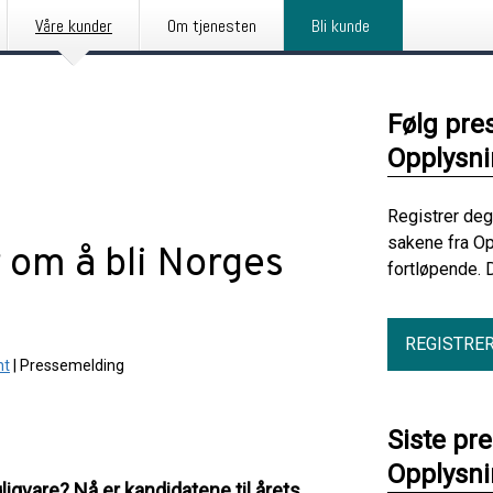
Våre kunder
Om tjenesten
Bli kunde
Følg pre
Opplysni
Registrer deg
sakene fra Op
 om å bli Norges
fortløpende. 
REGISTRE
nt
|
Pressemelding
Siste pr
Opplysni
gligvare? Nå er kandidatene til årets