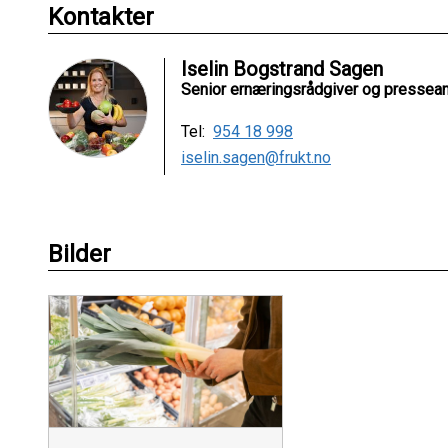
Kontakter
Iselin Bogstrand Sagen
Senior ernæringsrådgiver og pressean
Tel:
954 18 998
iselin.sagen@frukt.no
Bilder