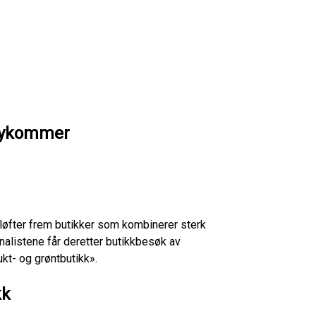
s nykommer
løfter frem butikker som kombinerer sterk
inalistene får deretter butikkbesøk av
kt- og grøntbutikk».
kk