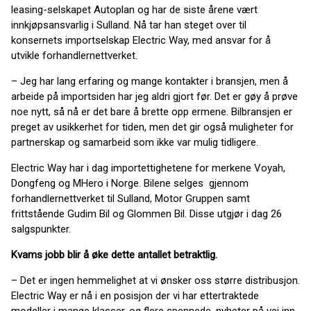
leasing-selskapet Autoplan og har de siste årene vært
innkjøpsansvarlig i Sulland. Nå tar han steget over til
konsernets importselskap Electric Way, med ansvar for å
utvikle forhandlernettverket.
– Jeg har lang erfaring og mange kontakter i bransjen, men å
arbeide på importsiden har jeg aldri gjort før. Det er gøy å prøve
noe nytt, så nå er det bare å brette opp ermene. Bilbransjen er
preget av usikkerhet for tiden, men det gir også muligheter for
partnerskap og samarbeid som ikke var mulig tidligere.
Electric Way har i dag importettighetene for merkene Voyah,
Dongfeng og MHero i Norge. Bilene selges gjennom
forhandlernettverket til Sulland, Motor Gruppen samt
frittstående Gudim Bil og Glommen Bil. Disse utgjør i dag 26
salgspunkter.
Kvams jobb blir å øke dette antallet betraktlig.
– Det er ingen hemmelighet at vi ønsker oss større distribusjon.
Electric Way er nå i en posisjon der vi har ettertraktede