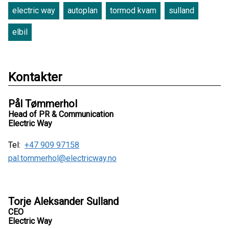
electric way
autoplan
tormod kvam
sulland
elbil
Kontakter
Pål Tømmerhol
Head of PR & Communication
Electric Way
Tel:
+47 909 97158
pal.tommerhol@electricway.no
Torje Aleksander Sulland
CEO
Electric Way