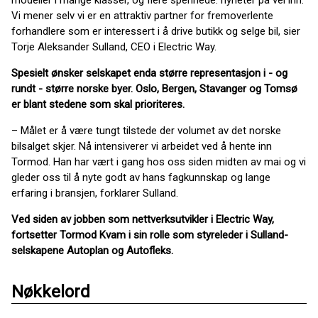
modeller i mange klasser, og flere spennede. nyheter på vei inn.
Vi mener selv vi er en attraktiv partner for fremoverlente
forhandlere som er interessert i å drive butikk og selge bil, sier
Torje Aleksander Sulland, CEO i Electric Way.
Spesielt ønsker selskapet enda større representasjon i - og
rundt - større norske byer. Oslo, Bergen, Stavanger og Tomsø
er blant stedene som skal prioriteres.
– Målet er å være tungt tilstede der volumet av det norske
bilsalget skjer. Nå intensiverer vi arbeidet ved å hente inn
Tormod. Han har vært i gang hos oss siden midten av mai og vi
gleder oss til å nyte godt av hans fagkunnskap og lange
erfaring i bransjen, forklarer Sulland.
Ved siden av jobben som nettverksutvikler i Electric Way,
fortsetter Tormod Kvam i sin rolle som styreleder i Sulland-
selskapene Autoplan og Autofleks.
Nøkkelord