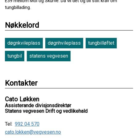
E39 mellom Moi og Skurve. Då vil det òg bli stilt krav om
tungbillading.
Nøkkelord
døgnkvileplass
døgnhvileplass
tungbilløftet
tungbil
statens vegvesen
Kontakter
Cato Løkken
Assisterande divisjonsdirektør
Statens vegvesen Drift og vedlikehald
Tel:
992 04 570
cato.lokken@vegvesen.no