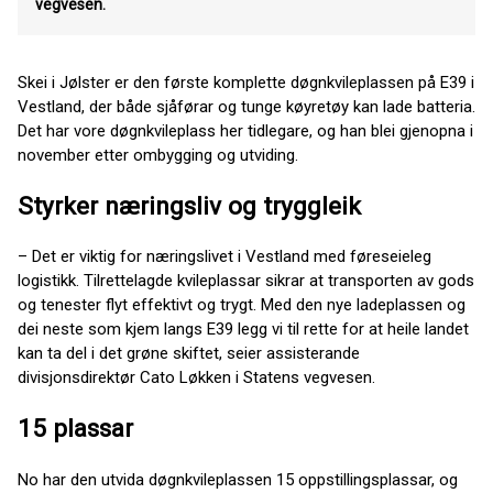
vegvesen.
Skei i Jølster er den første komplette døgnkvileplassen på E39 i
Vestland, der både sjåførar og tunge køyretøy kan lade batteria.
Det har vore døgnkvileplass her tidlegare, og han blei gjenopna i
november etter ombygging og utviding.
Styrker næringsliv og tryggleik
– Det er viktig for næringslivet i Vestland med føreseieleg
logistikk. Tilrettelagde kvileplassar sikrar at transporten av gods
og tenester flyt effektivt og trygt. Med den nye ladeplassen og
dei neste som kjem langs E39 legg vi til rette for at heile landet
kan ta del i det grøne skiftet, seier assisterande
divisjonsdirektør Cato Løkken i Statens vegvesen.
15 plassar
No har den utvida døgnkvileplassen 15 oppstillingsplassar, og