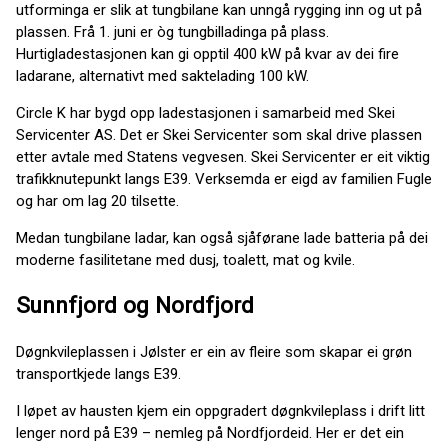
utforminga er slik at tungbilane kan unngå rygging inn og ut på
plassen. Frå 1. juni er òg tungbilladinga på plass.
Hurtigladestasjonen kan gi opptil 400 kW på kvar av dei fire
ladarane, alternativt med saktelading 100 kW.
Circle K har bygd opp ladestasjonen i samarbeid med Skei
Servicenter AS. Det er Skei Servicenter som skal drive plassen
etter avtale med Statens vegvesen. Skei Servicenter er eit viktig
trafikknutepunkt langs E39. Verksemda er eigd av familien Fugle
og har om lag 20 tilsette.
Medan tungbilane ladar, kan også sjåførane lade batteria på dei
moderne fasilitetane med dusj, toalett, mat og kvile.
Sunnfjord og Nordfjord
Døgnkvileplassen i Jølster er ein av fleire som skapar ei grøn
transportkjede langs E39.
I løpet av hausten kjem ein oppgradert døgnkvileplass i drift litt
lenger nord på E39 – nemleg på Nordfjordeid. Her er det ein