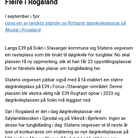
Fleire i Rogaland
I september i fjor
opna ein av landets største og flottaste døgnkvileplassar på
Aksdal i Rogaland
.
Langs E39 på Sokn i Stavanger kommune eig Statens vegvesen
ein rasteplass som blir brukt til døgnkvile for tungbilar. No skal
plassen få ny oppmerking, slik at han får 23 oppstillingsplassar.
Det er førebels ikkje planar om tungbillading her.
Statens vegvesen jobbar også med å få etablert ein større
døgnkvileplass på E39 i Forus-/Stavanger-området. Denne
plassen blir ekstra viktig når E39 Rogfast opnar i 2033 og
døgnkvileplassen på Sokn må leggjast ned.
Sør i Rogaland er det i dag døgnkvileplassar ved
Søylandskiosken i Gjesdal og på Vikeså i Bjerkreim. Ingen av
desse har tungbillading i dag. Statens vegvesen vil til neste år
lyse ut konkurranse om etablering av nye døgnkvileplassar på