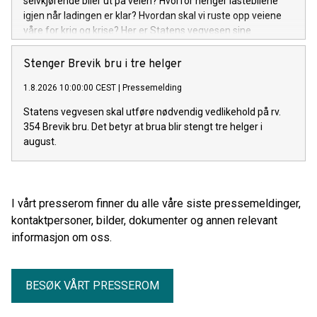
selvkjørende biler ut på veien? Hvorfor henger lastebilene
igjen når ladingen er klar? Hvordan skal vi ruste opp veiene
våre for krig og krise? Her er Statens vegvesen sine
arrangementer under Arendalsuka 2026.
Stenger Brevik bru i tre helger
1.8.2026 10:00:00 CEST
|
Pressemelding
Statens vegvesen skal utføre nødvendig vedlikehold på rv.
354 Brevik bru. Det betyr at brua blir stengt tre helger i
august.
I vårt presserom finner du alle våre siste pressemeldinger,
kontaktpersoner, bilder, dokumenter og annen relevant
informasjon om oss.
BESØK VÅRT PRESSEROM