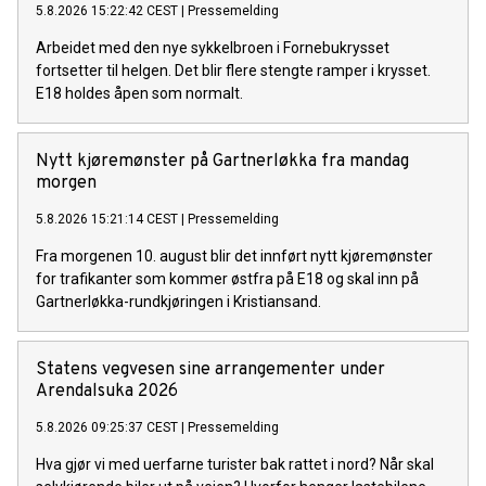
5.8.2026 15:22:42 CEST
|
Pressemelding
Arbeidet med den nye sykkelbroen i Fornebukrysset
fortsetter til helgen. Det blir flere stengte ramper i krysset.
E18 holdes åpen som normalt.
Nytt kjøremønster på Gartnerløkka fra mandag
morgen
5.8.2026 15:21:14 CEST
|
Pressemelding
Fra morgenen 10. august blir det innført nytt kjøremønster
for trafikanter som kommer østfra på E18 og skal inn på
Gartnerløkka-rundkjøringen i Kristiansand.
Statens vegvesen sine arrangementer under
Arendalsuka 2026
5.8.2026 09:25:37 CEST
|
Pressemelding
Hva gjør vi med uerfarne turister bak rattet i nord? Når skal