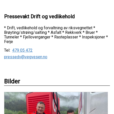
Pressevakt Drift og vedlikehold
* Drift, vedlikehold og forvaltning av riksvegnettet *
Brøyting/strøing/salting * Asfalt * Rekkverk * Bruer *
Tunneler * Fjelloverganger * Rasteplasser * Inspeksjoner *
Ferje
Tel:
479 05 472
pressedv@vegvesen.no
Bilder