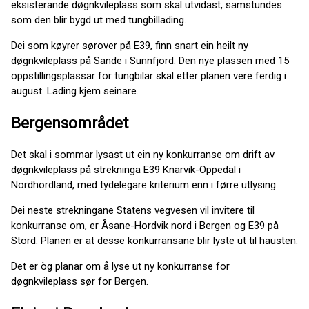
eksisterande døgnkvileplass som skal utvidast, samstundes
som den blir bygd ut med tungbillading.
Dei som køyrer sørover på E39, finn snart ein heilt ny
døgnkvileplass på Sande i Sunnfjord. Den nye plassen med 15
oppstillingsplassar for tungbilar skal etter planen vere ferdig i
august. Lading kjem seinare.
Bergensområdet
Det skal i sommar lysast ut ein ny konkurranse om drift av
døgnkvileplass på strekninga E39 Knarvik-Oppedal i
Nordhordland, med tydelegare kriterium enn i førre utlysing.
Dei neste strekningane Statens vegvesen vil invitere til
konkurranse om, er Åsane-Hordvik nord i Bergen og E39 på
Stord. Planen er at desse konkurransane blir lyste ut til hausten.
Det er òg planar om å lyse ut ny konkurranse for
døgnkvileplass sør for Bergen.