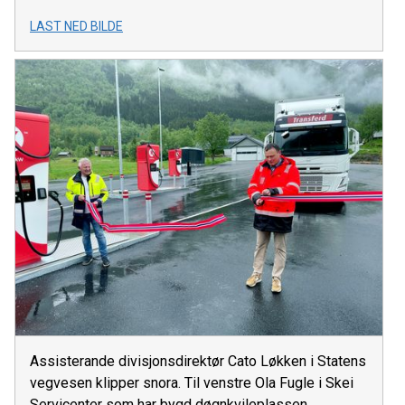
LAST NED BILDE
Assisterande divisjonsdirektør Cato Løkken i Statens
vegvesen klipper snora. Til venstre Ola Fugle i Skei
Servicenter som har bygd døgnkvileplassen.