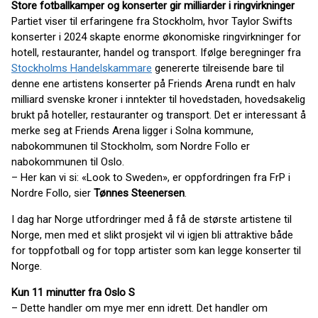
Store fotballkamper og konserter gir milliarder i ringvirkninger
Partiet viser til erfaringene fra Stockholm, hvor Taylor Swifts
konserter i 2024 skapte enorme økonomiske ringvirkninger for
hotell, restauranter, handel og transport. Ifølge beregninger fra
Stockholms Handelskammare
genererte tilreisende bare til
denne ene artistens konserter på Friends Arena rundt en halv
milliard svenske kroner i inntekter til hovedstaden, hovedsakelig
brukt på hoteller, restauranter og transport. Det er interessant å
merke seg at Friends Arena ligger i Solna kommune,
nabokommunen til Stockholm, som Nordre Follo er
nabokommunen til Oslo.
– Her kan vi si: «Look to Sweden», er oppfordringen fra FrP i
Nordre Follo, sier
Tønnes Steenersen
.
I dag har Norge utfordringer med å få de største artistene til
Norge, men med et slikt prosjekt vil vi igjen bli attraktive både
for toppfotball og for topp artister som kan legge konserter til
Norge.
Kun 11 minutter fra Oslo S
– Dette handler om mye mer enn idrett. Det handler om