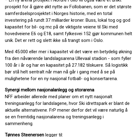
– En ny arena prosjekt i Nordre Follo vil også være et unikt
prosjekt for å gjøre økt nytte av Follobanen, som er det største
samferdselsprosjektet i Norges historie, med en total
investering på rundt 37 milliarder kroner. Buss, lokal tog og god
kapasitet for bil- og mc på de viktigste veiene til Ski med
hovedveiene E6 og E18, samt fylkesvei 152 gjør kommunen helt
unik. Det er rett og slett ikke så trangt som i Oslo.
Med 45.000 eller mer i kapasitet vil det være en betydelig økning
fra den nåværende landslagsarena Ullevaal stadion - som fyller
100 år i år og har en kapasitet på 27.182 tilskuere. Så logistikk
bør stå helt sentralt når man nå går i gang med å se på
mulighetene for en ny nasjonal fotball- og konsertarena.
Synergi mellom nasjonalanlegg og storarena
NFF arbeider allerede med planer om et nytt nasjonalt
treningsanlegg for landslagene, hvor Ski idrettspark er blant de
aktuelle alternativene. FrP mener derfor det vil være naturlig å
se en fremtidig nasjonalarena og treningsanlegg i
sammenheng.
Tønnes Steenersen
legger til: