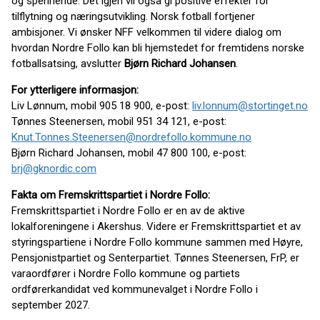
og spennende. Det igjen vil også gi positive effekter for
tilflytning og næringsutvikling. Norsk fotball fortjener
ambisjoner. Vi ønsker NFF velkommen til videre dialog om
hvordan Nordre Follo kan bli hjemstedet for fremtidens norske
fotballsatsing, avslutter
Bjørn Richard Johansen
.
For ytterligere informasjon:
Liv Lønnum, mobil 905 18 900, e-post:
liv.lonnum@stortinget.no
Tønnes Steenersen, mobil 951 34 121, e-post:
Knut.Tonnes.Steenersen@nordrefollo.kommune.no
Bjørn Richard Johansen, mobil 47 800 100, e-post:
brj@gknordic.com
Fakta om Fremskrittspartiet i Nordre Follo:
Fremskrittspartiet i Nordre Follo er en av de aktive
lokalforeningene i Akershus. Videre er Fremskrittspartiet et av
styringspartiene i Nordre Follo kommune sammen med Høyre,
Pensjonistpartiet og Senterpartiet. Tønnes Steenersen, FrP, er
varaordfører i Nordre Follo kommune og partiets
ordførerkandidat ved kommunevalget i Nordre Follo i
september 2027.