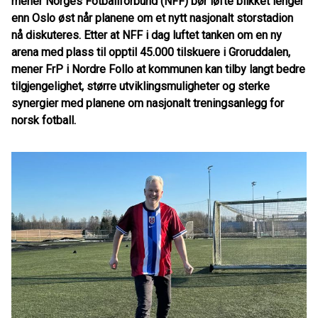
mener Norges Fotballforbund (NFF) bør løfte blikket lenger
enn Oslo øst når planene om et nytt nasjonalt storstadion
nå diskuteres. Etter at NFF i dag luftet tanken om en ny
arena med plass til opptil 45.000 tilskuere i Groruddalen,
mener FrP i Nordre Follo at kommunen kan tilby langt bedre
tilgjengelighet, større utviklingsmuligheter og sterke
synergier med planene om nasjonalt treningsanlegg for
norsk fotball.