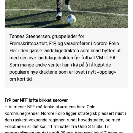
Tønnes Steenersen, gruppeleder for
Fremskrittspartiet, FrP, og varaordfører i Nordre Follo.
Her i den gamle landslagsdrakten som snart byttes ut
med den nye landslagsdrakten før fotball VM i USA.
Som mange andre venter han i kø på å få kjøpt de
populære nye draktene som er lovet i nytt «opplag»
om kort tid.
FrP ber NFF løfte blikket sørover
– Vi mener NFF må tenke større enn bare Oslo
kommunegrenser. Nordre Follo ligger strategisk plassert midt i
den raskest voksende regionen rundt hovedstaden, og med
Follobanen er det kun 11 minutter fra Oslo S til Ski. Til