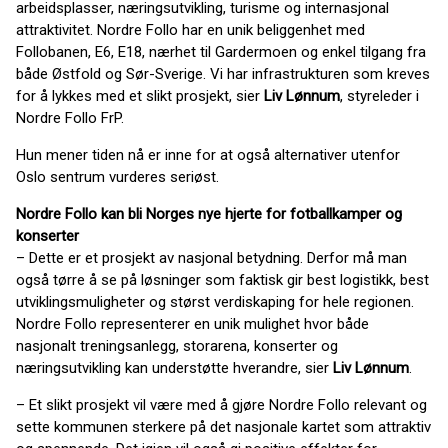
arbeidsplasser, næringsutvikling, turisme og internasjonal
attraktivitet. Nordre Follo har en unik beliggenhet med
Follobanen, E6, E18, nærhet til Gardermoen og enkel tilgang fra
både Østfold og Sør-Sverige. Vi har infrastrukturen som kreves
for å lykkes med et slikt prosjekt, sier
Liv Lønnum
, styreleder i
Nordre Follo FrP.
Hun mener tiden nå er inne for at også alternativer utenfor
Oslo sentrum vurderes seriøst.
Nordre Follo kan bli Norges nye hjerte for fotballkamper og
konserter
– Dette er et prosjekt av nasjonal betydning. Derfor må man
også tørre å se på løsninger som faktisk gir best logistikk, best
utviklingsmuligheter og størst verdiskaping for hele regionen.
Nordre Follo representerer en unik mulighet hvor både
nasjonalt treningsanlegg, storarena, konserter og
næringsutvikling kan understøtte hverandre, sier
Liv Lønnum
.
– Et slikt prosjekt vil være med å gjøre Nordre Follo relevant og
sette kommunen sterkere på det nasjonale kartet som attraktiv