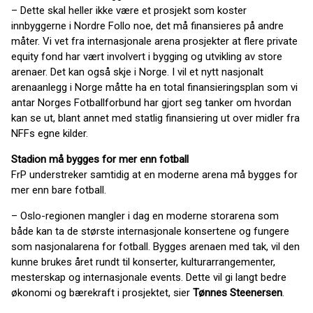
– Dette skal heller ikke være et prosjekt som koster
innbyggerne i Nordre Follo noe, det må finansieres på andre
måter. Vi vet fra internasjonale arena prosjekter at flere private
equity fond har vært involvert i bygging og utvikling av store
arenaer. Det kan også skje i Norge. I vil et nytt nasjonalt
arenaanlegg i Norge måtte ha en total finansieringsplan som vi
antar Norges Fotballforbund har gjort seg tanker om hvordan
kan se ut, blant annet med statlig finansiering ut over midler fra
NFFs egne kilder.
Stadion må bygges for mer enn fotball
FrP understreker samtidig at en moderne arena må bygges for
mer enn bare fotball.
– Oslo-regionen mangler i dag en moderne storarena som
både kan ta de største internasjonale konsertene og fungere
som nasjonalarena for fotball. Bygges arenaen med tak, vil den
kunne brukes året rundt til konserter, kulturarrangementer,
mesterskap og internasjonale events. Dette vil gi langt bedre
økonomi og bærekraft i prosjektet, sier
Tønnes Steenersen
.