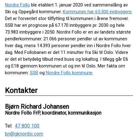
Nordre Follo
ble etablert 1. januar 2020 ved sammenslåing av
Ski og Oppegård kommuner.
Kommunen har 65.300 innbyggere
.
Det er forventet stor tilflytting til kommunen i årene fremover.
SSB har en prognose på 67.170 innbyggere pr. 2030 og hele
73.983 innbyggere i 2050. Nordre Follo er en av landets største
pendlerkommuner. 21.066 personer pendler ut av kommunen
hver dag, mens 14.393 personer pendler inn i Nordre Follo hver
dag. Med Follobanen er det 11 minutter fra Ski til Oslo. Videre
er det et betydelig tilbud med buss og lokaltog. I tillegg går E6
og E18 gjennom kommunen ut og inn til Oslo. Mer fakta om
kommunen:
SSB
og
Nordre Follo kommune
.
Kontakter
Bjørn Richard Johansen
Nordre Follo FrP, koordinator, kommunikasjon
Tel:
47 800 100
brj@gknordic.com