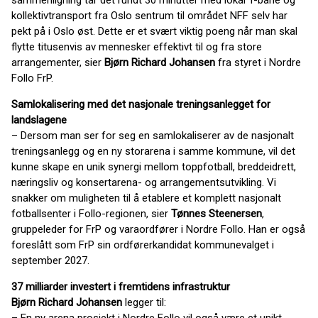
sammenligning tar det rundt 30 minutter med lokal T-bane og
kollektivtransport fra Oslo sentrum til området NFF selv har
pekt på i Oslo øst. Dette er et svært viktig poeng når man skal
flytte titusenvis av mennesker effektivt til og fra store
arrangementer, sier
Bjørn Richard Johansen
fra styret i Nordre
Follo FrP.
Samlokalisering med det nasjonale treningsanlegget for
landslagene
– Dersom man ser for seg en samlokaliserer av de nasjonalt
treningsanlegg og en ny storarena i samme kommune, vil det
kunne skape en unik synergi mellom toppfotball, breddeidrett,
næringsliv og konsertarena- og arrangementsutvikling. Vi
snakker om muligheten til å etablere et komplett nasjonalt
fotballsenter i Follo-regionen, sier
Tønnes Steenersen
,
gruppeleder for FrP og varaordfører i Nordre Follo. Han er også
foreslått som FrP sin ordførerkandidat kommunevalget i
september 2027.
37 milliarder investert i fremtidens infrastruktur
Bjørn Richard Johansen
legger til: