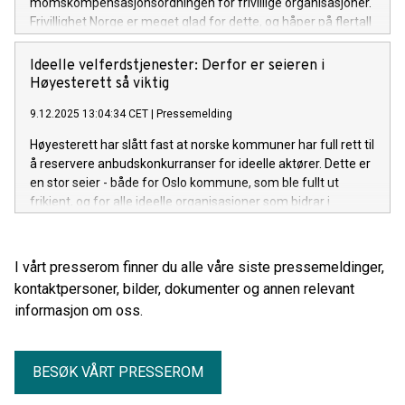
momskompensasjonsordningen for frivillige organisasjoner.
Frivillighet Norge er meget glad for dette, og håper på flertall
på Stortinget.
Ideelle velferdstjenester: Derfor er seieren i
Høyesterett så viktig
9.12.2025 13:04:34 CET
|
Pressemelding
Høyesterett har slått fast at norske kommuner har full rett til
å reservere anbudskonkurranser for ideelle aktører. Dette er
en stor seier - både for Oslo kommune, som ble fullt ut
frikjent, og for alle ideelle organisasjoner som bidrar i
velferdstjenestene i Norge.
I vårt presserom finner du alle våre siste pressemeldinger,
kontaktpersoner, bilder, dokumenter og annen relevant
informasjon om oss.
BESØK VÅRT PRESSEROM