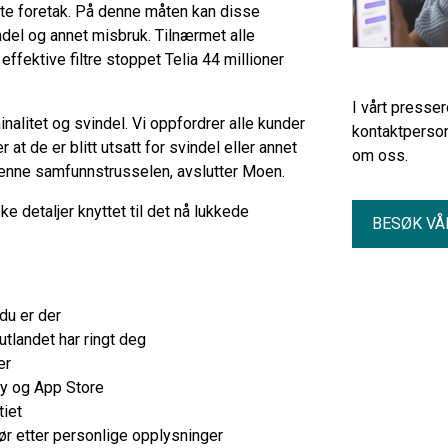
ente foretak. På denne måten kan disse
del og annet misbruk. Tilnærmet alle
ffektive filtre stoppet Telia 44 millioner
I vårt presse
nalitet og svindel. Vi oppfordrer alle kunder
kontaktperson
t de er blitt utsatt for svindel eller annet
om oss.
denne samfunnstrusselen, avslutter Moen.
e detaljer knyttet til det nå lukkede
BESØK VÅ
du er der
utlandet har ringt deg
er
ay og App Store
tiet
pør etter personlige opplysninger