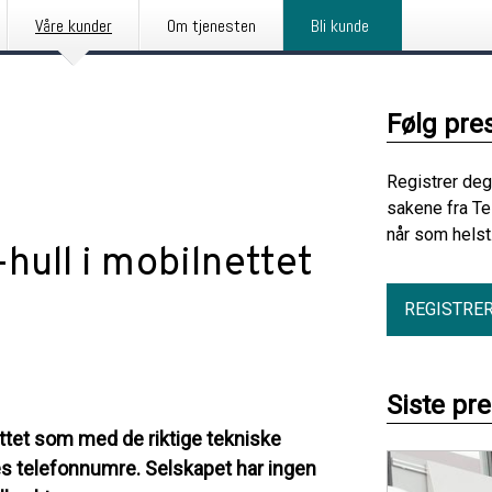
Våre kunder
Om tjenesten
Bli kunde
Følg pre
Registrer deg
sakene fra Te
når som helst
-hull i mobilnettet
REGISTRE
Siste pr
nettet som med de riktige tekniske
es telefonnumre. Selskapet har ingen