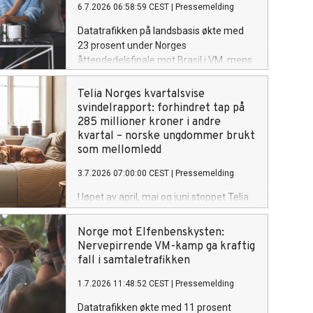
6.7.2026 06:58:59 CEST
|
Pressemelding
hele 70 prosent. Økningen var spesielt
stor i Oslo sentrum.
Datatrafikken på landsbasis økte med
23 prosent under Norges
åttendedelsfinale mot Brasil i VM, mens
SMS økte med 24 prosent. På
Slottsplassen sørget folkemengden
Telia Norges kvartalsvise
som feiret seieren for en økning i
svindelrapport: forhindret tap på
databruk på 10 000 prosent.
285 millioner kroner i andre
kvartal – norske ungdommer brukt
som mellomledd
3.7.2026 07:00:00 CEST
|
Pressemelding
I løpet av april, mai og juni stoppet Telia
over ni millioner svindelforsøk fra å nå
norske mobilkunder. Det tilsvarer et
Norge mot Elfenbenskysten:
forhindret tap på rundt 285 millioner
Nervepirrende VM-kamp ga kraftig
kroner.
fall i samtaletrafikken
1.7.2026 11:48:52 CEST
|
Pressemelding
Datatrafikken økte med 11 prosent