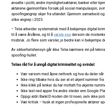
ansatte i politi, andre myndighetsaktører, banker eller kj
aktørene gjennomføre forsøk på sosial manipulasjon, svin
spoofingangrep skjer fra utlandet. Gjennom samarbeid og e
slike angrep i 2025.
– Telia arbeider systematisk med å bekjempe digital krimi
til å være årvåkne, og til å
varsle oss
dersom de mistenker a
misbruk. Jo flere som varsler, jo bedre kan vi bekjempe 
Av sikkerhetshensyn går ikke Telia nærmere inn på teknisk
spoofing-hullet.
Telias råd for å unngå digital kriminalitet og svindel:
Vær varsom med åpne nettverk og hva du deler når 
Ikke ring tilbake hvis du ser at et ukjent nummer fra 
Ikke klikk på lenker du har mottatt fra ukjente numm
Ikke last ned apper fra andre steder enn Google Pl
Oppgi aldri BankID-koden din til noen, selv ikke poli
Vær kritisk – husk at ingen profesjonelle aktører s