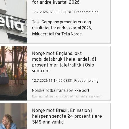
for andre kvartal 2026
17.7.2026 07:00:00 CEST
|
Pressemelding
Telia Company presenterer i dag
resultater for andre kvartal 2026,
inkludert tall for Telia Norge.
Norge mot England: økt
mobildatabruk i hele landet, 61
prosent mer taletrafikk i Oslo
sentrum
12.7.2026 11:14:56 CEST
|
Pressemelding
Norske fotballfans sov ikke bort
kampnatten, og sørget for en markant
økning i bruk av mobildata under Norges
kvartfinalekamp mot England i Miami
Norge mot Brasil: En nasjon i
lørdag kveld. Sammenlignet med forrige
helspenn sendte 24 prosent flere
lørdag økte datatrafikken med 26
SMS enn vanlig
prosent, mens SMS-trafikken økte med