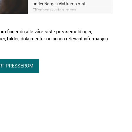
under Norges VM-kamp mot
Elfenbenskysten, mens
samtaletrafikken falt med hele 20
prosent.
rom finner du alle våre siste pressemeldinger,
er, bilder, dokumenter og annen relevant informasjon
RT PRESSEROM