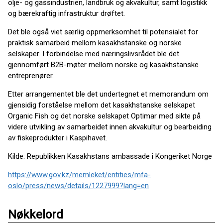
olje- og gassindustrien, landbruk og akvakultur, samt logistikk
og bærekraftig infrastruktur drøftet.
Det ble også viet særlig oppmerksomhet til potensialet for
praktisk samarbeid mellom kasakhstanske og norske
selskaper. I forbindelse med næringslivsrådet ble det
gjennomført B2B-møter mellom norske og kasakhstanske
entreprenører.
Etter arrangementet ble det undertegnet et memorandum om
gjensidig forståelse mellom det kasakhstanske selskapet
Organic Fish og det norske selskapet Optimar med sikte på
videre utvikling av samarbeidet innen akvakultur og bearbeiding
av fiskeprodukter i Kaspihavet.
Kilde: Republikken Kasakhstans ambassade i Kongeriket Norge
https://www.gov.kz/memleket/entities/mfa-
oslo/press/news/details/1227999?lang=en
Nøkkelord