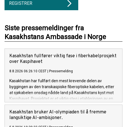
REGISTRER
Siste pressemeldinger fra
Kasakhstans Ambassade i Norge
Kasakhstan fullfører viktig fase i fiberkabelprosjekt
over Kaspihavet
8.8.2026 06:26:10 CEST
|
Pressemelding
Kasakhstan har fullført den mest krevende delen av
byggingen av den transkaspiske fiberoptiske kabelen, etter
at sjøkabelen onsdag nådde land på Kasakhstans kyst mot
Kaspihavet. Prosjektet er et viktig steg i etableringen av en
ny høyhastighets digital forbindelse mellom Asia og Europa.
Kasakhstan bruker AI-olympiaden til å fremme
langsiktige AI-ambisjoner.