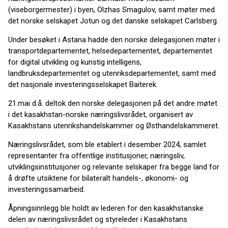
(viseborgermester) i byen, Olzhas Smagulov, samt møter med
det norske selskapet Jotun og det danske selskapet Carlsberg.
Under besøket i Astana hadde den norske delegasjonen møter i
transportdepartementet, helsedepartementet, departementet
for digital utvikling og kunstig intelligens,
landbruksdepartementet og utenriksdepartementet, samt med
det nasjonale investeringsselskapet Baiterek.
21.mai d.å. deltok den norske delegasjonen på det andre møtet
i det kasakhstan-norske næringslivsrådet, organisert av
Kasakhstans utenrikshandelskammer og Østhandelskammeret.
Næringslivsrådet, som ble etablert i desember 2024, samlet
representanter fra offentlige institusjoner, næringsliv,
utviklingsinstitusjoner og relevante selskaper fra begge land for
å drøfte utsiktene for bilateralt handels-, økonomi- og
investeringssamarbeid.
Åpningsinnlegg ble holdt av lederen for den kasakhstanske
delen av næringslivsrådet og styreleder i Kasakhstans