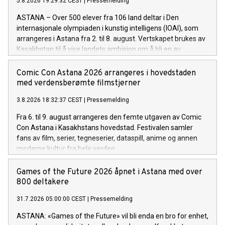
5.8.2026 19:29:32 CEST
|
Pressemelding
ASTANA – Over 500 elever fra 106 land deltar i Den
internasjonale olympiaden i kunstig intelligens (IOAI), som
arrangeres i Astana fra 2. til 8. august. Vertskapet brukes av
Kasakhstan til å vise landets ambisjon om å bli en av
Eurasias ledende AI-økonomier.
Comic Con Astana 2026 arrangeres i hovedstaden
med verdensberømte filmstjerner
3.8.2026 18:32:37 CEST
|
Pressemelding
Fra 6. til 9. august arrangeres den femte utgaven av Comic
Con Astana i Kasakhstans hovedstad. Festivalen samler
fans av film, serier, tegneserier, dataspill, anime og annen
moderne kultur fra hele verden.
Games of the Future 2026 åpnet i Astana med over
800 deltakere
31.7.2026 05:00:00 CEST
|
Pressemelding
ASTANA: «Games of the Future» vil bli enda en bro for enhet,