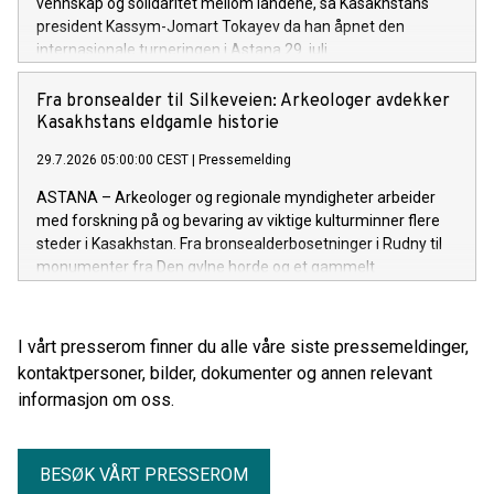
vennskap og solidaritet mellom landene, sa Kasakhstans
president Kassym-Jomart Tokayev da han åpnet den
internasjonale turneringen i Astana 29. juli.
Fra bronsealder til Silkeveien: Arkeologer avdekker
Kasakhstans eldgamle historie
29.7.2026 05:00:00 CEST
|
Pressemelding
ASTANA – Arkeologer og regionale myndigheter arbeider
med forskning på og bevaring av viktige kulturminner flere
steder i Kasakhstan. Fra bronsealderbosetninger i Rudny til
monumenter fra Den gylne horde og et gammelt
handelsknutepunkt ved Det kaspiske hav, gir arbeidet ny
kunnskap om landets arkeologiske arv og bidrar til langsiktig
bevaring.
I vårt presserom finner du alle våre siste pressemeldinger,
kontaktpersoner, bilder, dokumenter og annen relevant
informasjon om oss.
BESØK VÅRT PRESSEROM