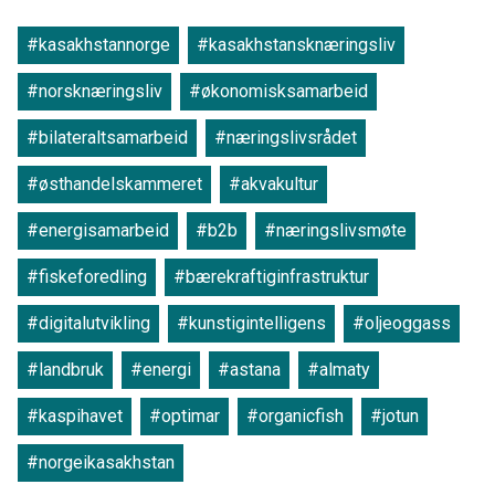
#kasakhstannorge
#kasakhstansknæringsliv
#norsknæringsliv
#økonomisksamarbeid
#bilateraltsamarbeid
#næringslivsrådet
#østhandelskammeret
#akvakultur
#energisamarbeid
#b2b
#næringslivsmøte
#fiskeforedling
#bærekraftiginfrastruktur
#digitalutvikling
#kunstigintelligens
#oljeoggass
#landbruk
#energi
#astana
#almaty
#kaspihavet
#optimar
#organicfish
#jotun
#norgeikasakhstan