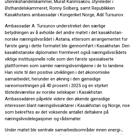
utenrikshandelskammer, Murat Karimsakov, styreleder i
Østhandelskammeret, Ronny Solberg, samt Republikken
Kasakhstans ambassadør i Kongeriket Norge, Adil Tursunov.
Ambassadør A. Tursunov understreket den særlige
betydningen av å avholde det andre møtet i det kasakhstan-
norske næringslivsrådet i Astana, ettersom arrangementet for
første gang i dette formatet ble gjennomført i Kasakhstan. Den
kasakhstanske diplomaten fremhevet også næringslivsrådets
viktige institusjonelle rolle som den første spesialiserte
plattformen som samler næringslivsmiljøene i de to landene.
Han viste til den positive utviklingen i det økonomiske
samarbeidet, herunder en økning i den gjensidige
vareomsetningen på 40 prosent i 2025 og en styrket
tilstedeværelse av norske selskaper i Kasakhstan.
Ambassadøren påpekte videre den økende gjensidige
interessen blant næringslivsaktører i Kasakhstan og Norge, noe
som bekreftes av det voksende antallet deltakere på
næringslivsdelegasjoner og rådsmøter.
Under møtet ble sentrale samarbeidsområder innen energi-,