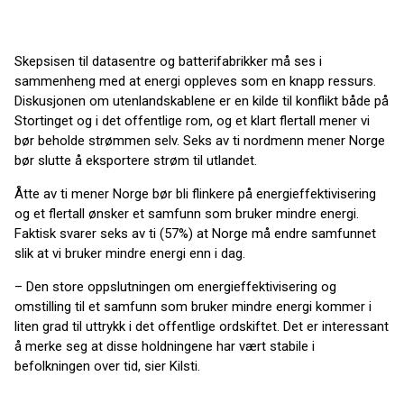
Skepsisen til datasentre og batterifabrikker må ses i
sammenheng med at energi oppleves som en knapp ressurs.
Diskusjonen om utenlandskablene er en kilde til konflikt både på
Stortinget og i det offentlige rom, og et klart flertall mener vi
bør beholde strømmen selv. Seks av ti nordmenn mener Norge
bør slutte å eksportere strøm til utlandet.
Åtte av ti mener Norge bør bli flinkere på energieffektivisering
og et flertall ønsker et samfunn som bruker mindre energi.
Faktisk svarer seks av ti (57%) at Norge må endre samfunnet
slik at vi bruker mindre energi enn i dag.
– Den store oppslutningen om energieffektivisering og
omstilling til et samfunn som bruker mindre energi kommer i
liten grad til uttrykk i det offentlige ordskiftet. Det er interessant
å merke seg at disse holdningene har vært stabile i
befolkningen over tid, sier Kilsti.