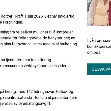
 trer i kraft 1. juli 2026. Det har imidlertid
e i ordningen.
ng fra reiselivet mulighet til å innføre en
å betale for fellesgodene de benytter seg av.
I vårt presse
 plan for hvordan inntektene skal brukes og
kontaktperson
om oss.
s på tjenester som toaletter og
til kommunenes verktøykasse i den videre
BESØK VÅ
ar på høring, med 112 høringssvar. Helse- og
pasientreiseforskriften om at pasienter som
tgjørelse av overnattingsavgift.