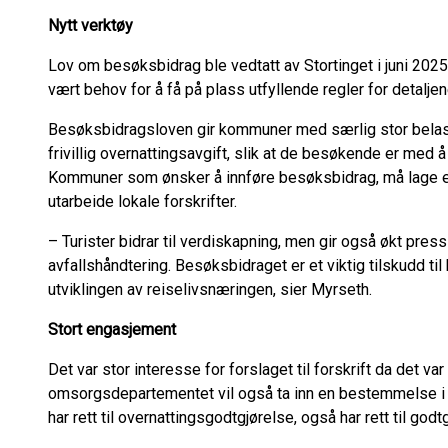
Nytt verktøy
Lov om besøksbidrag ble vedtatt av Stortinget i juni 2025 og
vært behov for å få på plass utfyllende regler for detaljen
Besøksbidragsloven gir kommuner med særlig stor belastni
frivillig overnattingsavgift, slik at de besøkende er med 
Kommuner som ønsker å innføre besøksbidrag, må lage en
utarbeide lokale forskrifter.
– Turister bidrar til verdiskapning, men gir også økt pres
avfallshåndtering. Besøksbidraget er et viktig tilskudd 
utviklingen av reiselivsnæringen, sier Myrseth.
Stort engasjement
Det var stor interesse for forslaget til forskrift da det v
omsorgsdepartementet vil også ta inn en bestemmelse i 
har rett til overnattingsgodtgjørelse, også har rett til god