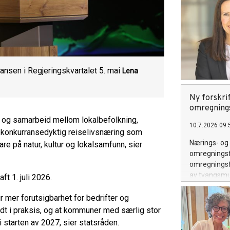
nsen i Regjeringskvartalet 5. mai
Lena
Ny forskrif
omregning
lit og samarbeid mellom lokalbefolkning,
10.7.2026 09:
n konkurransedyktig reiselivsnæring som
Nærings- og 
re på natur, kultur og lokalsamfunn, sier
omregningsfa
omregningsfa
av tvangsmu
aft 1. juli 2026.
deltakerlove
r mer forutsigbarhet for bedrifter og
odt i praksis, og at kommuner med særlig stor
i starten av 2027, sier statsråden.