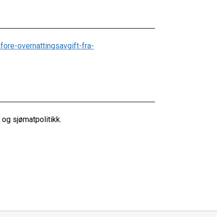
ore-overnattingsavgift-fra-
og sjømatpolitikk.