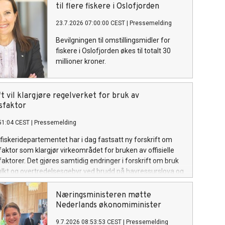
fiskevær.
til flere fiskere i Oslofjorden
23.7.2026 07:00:00 CEST
|
Pressemelding
Bevilgningen til omstillingsmidler for
fiskere i Oslofjorden økes til totalt 30
millioner kroner.
t vil klargjøre regelverket for bruk av
sfaktor
51:04 CEST
|
Pressemelding
fiskeridepartementet har i dag fastsatt ny forskrift om
ktor som klargjør virkeområdet for bruken av offisielle
ktorer. Det gjøres samtidig endringer i forskrift om bruk
lkt og overtredelsesgebyr ved brudd på havressurslova og
n, i tråd med sanksjonsreglene i den nye forskriften.
Næringsministeren møtte
Nederlands økonomiminister
9.7.2026 08:53:53 CEST
|
Pressemelding