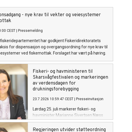
onsadgang - nye krav til vekter og veiesystemer
ottak
0:00 CEST
|
Pressemelding
fiskeridepartementet har godkjent Fiskeridirektoratets
praksis for dispensasjon og overgangsordning for nye krav til
iesystemer ved fiskemottak. Forslaget har vært på høring.
Fiskeri- og havministeren til
Skarsvågfestivalen og markeringen
av verdensdagen for
drukningsforebygging
23.7.2026 10:59:47 CEST
|
Presseinvitasjon
Lørdag 25. juli markerer fiskeri- og
havminister Marianne Sivertsen Næss
FNs verdensdag for forebygging av
drukning i Skarsvåg, verdens nordligste
Regjeringen utvider støtteordning