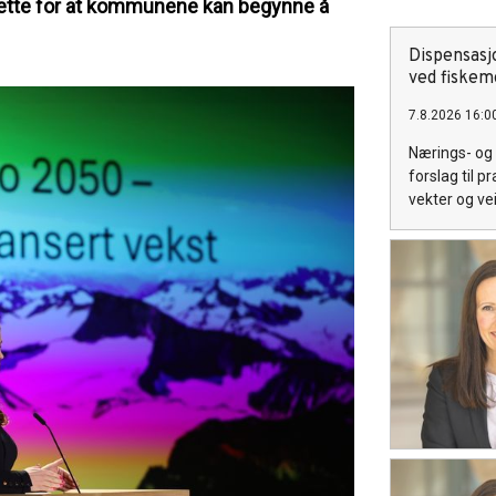
l rette for at kommunene kan begynne å
Dispensasj
ved fiskem
7.8.2026 16:0
Nærings- og 
forslag til 
vekter og ve