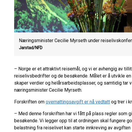
Næringsminister Cecilie Myrseth under reiselivskonfera
Jarstad/NFD
– Norge er et attraktivt reisemål, og vi er avhengig av til
reiselivsbedrifter og de besøkende. Målet er å utvikle e
skaper verdier og helårsarbeidsplasser, og samtidig tar va
næringsminister Cecilie Myrseth.
Forskriften om
overnattingsavgift er nå vedtatt
og trer i kr
– Med denne forskriften har vi fått på plass regler som gi
besøkende. Vi legger opp til at ordningen skal fungere g
belastning fra reiselivet kan starte innkreving av avgiften 