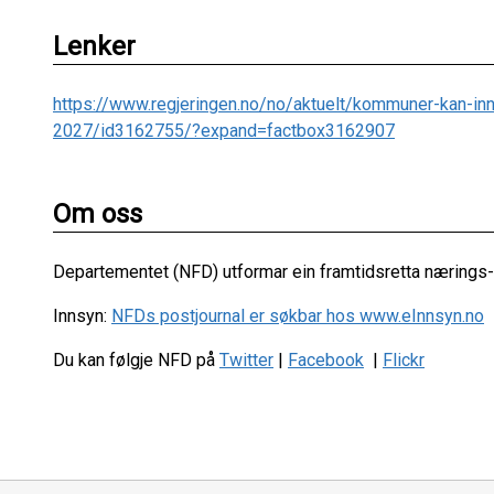
Lenker
https://www.regjeringen.no/no/aktuelt/kommuner-kan-innf
2027/id3162755/?expand=factbox3162907
Om oss
Departementet (NFD) utformar ein framtidsretta nærings- 
Innsyn:
NFDs postjournal er søkbar hos www.eInnsyn.no
Du kan følgje NFD på
Twitter
|
Facebook
|
Flickr