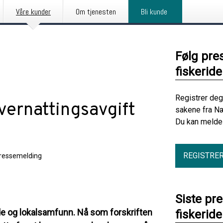
Våre kunder
Om tjenesten
Bli kunde
Følg pre
fiskerid
Registrer deg
ernattingsavgift
sakene fra Næ
Du kan melde 
REGISTRE
ressemelding
Siste pr
nde og lokalsamfunn. Nå som forskriften
fiskerid