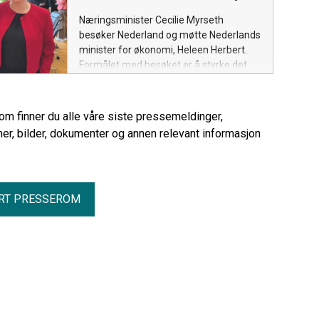
Næringsminister Cecilie Myrseth
besøker Nederland og møtte Nederlands
minister for økonomi, Heleen Herbert.
Formålet med besøket er å styrke det
økonomiske samarbeidet mellom Norge
og Nederland og legge til rette for økt
handel, investeringer og
rom finner du alle våre siste pressemeldinger,
næringslivssamarbeid.
er, bilder, dokumenter og annen relevant informasjon
RT PRESSEROM