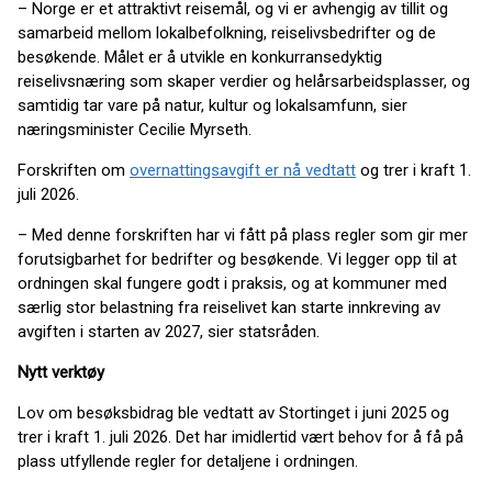
– Norge er et attraktivt reisemål, og vi er avhengig av tillit og
samarbeid mellom lokalbefolkning, reiselivsbedrifter og de
besøkende. Målet er å utvikle en konkurransedyktig
reiselivsnæring som skaper verdier og helårsarbeidsplasser, og
samtidig tar vare på natur, kultur og lokalsamfunn, sier
næringsminister Cecilie Myrseth.
Forskriften om
overnattingsavgift er nå vedtatt
og trer i kraft 1.
juli 2026.
– Med denne forskriften har vi fått på plass regler som gir mer
forutsigbarhet for bedrifter og besøkende. Vi legger opp til at
ordningen skal fungere godt i praksis, og at kommuner med
særlig stor belastning fra reiselivet kan starte innkreving av
avgiften i starten av 2027, sier statsråden.
Nytt verktøy
Lov om besøksbidrag ble vedtatt av Stortinget i juni 2025 og
trer i kraft 1. juli 2026. Det har imidlertid vært behov for å få på
plass utfyllende regler for detaljene i ordningen.