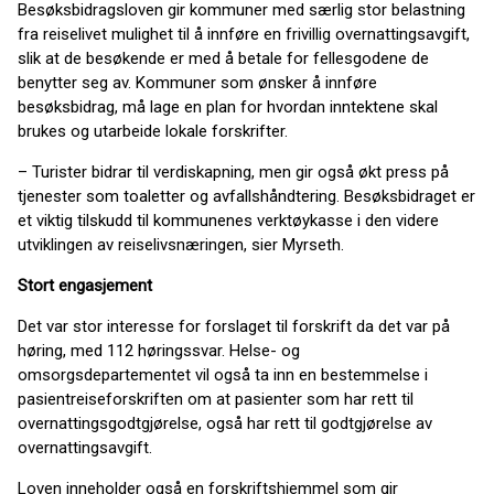
Besøksbidragsloven gir kommuner med særlig stor belastning
fra reiselivet mulighet til å innføre en frivillig overnattingsavgift,
slik at de besøkende er med å betale for fellesgodene de
benytter seg av. Kommuner som ønsker å innføre
besøksbidrag, må lage en plan for hvordan inntektene skal
brukes og utarbeide lokale forskrifter.
– Turister bidrar til verdiskapning, men gir også økt press på
tjenester som toaletter og avfallshåndtering. Besøksbidraget er
et viktig tilskudd til kommunenes verktøykasse i den videre
utviklingen av reiselivsnæringen, sier Myrseth.
Stort engasjement
Det var stor interesse for forslaget til forskrift da det var på
høring, med 112 høringssvar. Helse- og
omsorgsdepartementet vil også ta inn en bestemmelse i
pasientreiseforskriften om at pasienter som har rett til
overnattingsgodtgjørelse, også har rett til godtgjørelse av
overnattingsavgift.
Loven inneholder også en forskriftshjemmel som gir