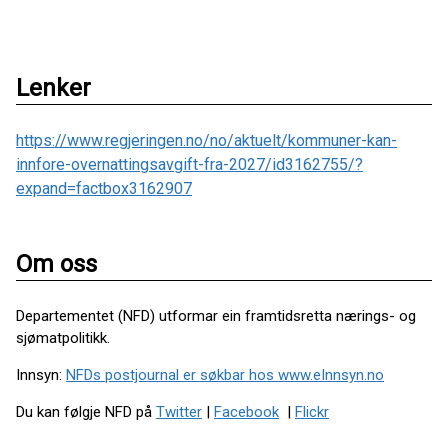
Lenker
https://www.regjeringen.no/no/aktuelt/kommuner-kan-
innfore-overnattingsavgift-fra-2027/id3162755/?
expand=factbox3162907
Om oss
Departementet (NFD) utformar ein framtidsretta nærings- og
sjømatpolitikk.
Innsyn:
NFDs postjournal er søkbar hos www.eInnsyn.no
Du kan følgje NFD på
Twitter
|
Facebook
|
Flickr