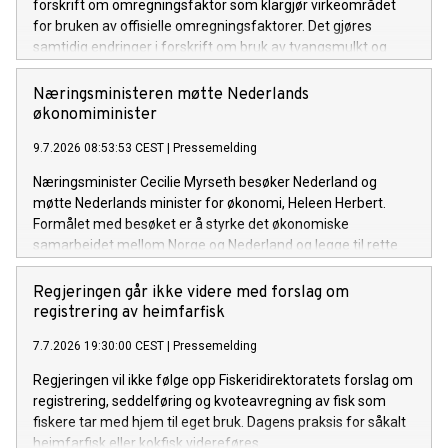
forskrift om omregningsfaktor som klargjør virkeområdet
for bruken av offisielle omregningsfaktorer. Det gjøres
samtidig endringer i forskrift om bruk av tvangsmulkt og
overtredelsesgebyr ved brudd på havressurslova og
deltakerloven, i tråd med sanksjonsreglene i den nye
Næringsministeren møtte Nederlands
forskriften.
økonomiminister
9.7.2026 08:53:53 CEST
|
Pressemelding
Næringsminister Cecilie Myrseth besøker Nederland og
møtte Nederlands minister for økonomi, Heleen Herbert.
Formålet med besøket er å styrke det økonomiske
samarbeidet mellom Norge og Nederland og legge til rette
for økt handel, investeringer og næringslivssamarbeid.
Regjeringen går ikke videre med forslag om
registrering av heimfarfisk
7.7.2026 19:30:00 CEST
|
Pressemelding
Regjeringen vil ikke følge opp Fiskeridirektoratets forslag om
registrering, seddelføring og kvoteavregning av fisk som
fiskere tar med hjem til eget bruk. Dagens praksis for såkalt
heimfarfisk eller kokfisk videreføres.