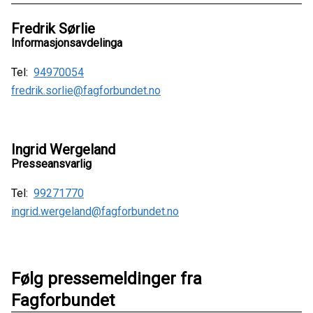
Fredrik Sørlie
Informasjonsavdelinga
Tel:
94970054
fredrik.sorlie@fagforbundet.no
Ingrid Wergeland
Presseansvarlig
Tel:
99271770
ingrid.wergeland@fagforbundet.no
Følg pressemeldinger fra
Fagforbundet