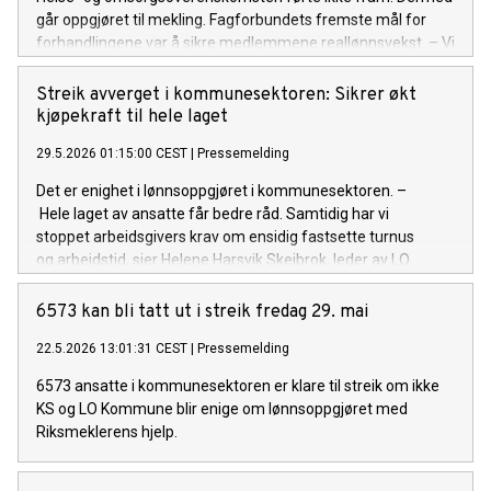
går oppgjøret til mekling. Fagforbundets fremste mål for
forhandlingene var å sikre medlemmene reallønnsvekst. – Vi
har møtt en arbeidsgiver som ikke var villig til å komme oss i
møte. Mange av våre medlemmer tjener lite, derfor var
Streik avverget i kommunesektoren: Sikrer økt
reallønnsvekst et krystallklart krav fra oss. Et annet viktig
kjøpekraft til hele laget
krav var å sikre forskuttering av pleiepenger. Når
29.5.2026 01:15:00 CEST
|
Pressemelding
arbeidsgiver ikke gikk med på disse kravene, måtte det bli
brudd, sier Tarjei Leistad fra Fagforbundets ledelse. Avtalen
Det er enighet i lønnsoppgjøret i kommunesektoren. –
det ble forhandlet om er Helse- og
Hele laget av ansatte får bedre råd. Samtidig har vi
omsorgsoverenskomsten, kalt avtale 481. Fagforbundet
stoppet arbeidsgivers krav om ensidig fastsette turnus
forhandlet sammen med FO. Hvis partene ikke kommer til
og arbeidstid, sier Helene Harsvik Skeibrok, leder av LO
enighet hos Riksmekleren, vil det bli streik. Meklingsdato er
Kommune og Fagforbundet.
foreløpig ikke satt.
6573 kan bli tatt ut i streik fredag 29. mai
22.5.2026 13:01:31 CEST
|
Pressemelding
6573 ansatte i kommunesektoren er klare til streik om ikke
KS og LO Kommune blir enige om lønnsoppgjøret med
Riksmeklerens hjelp.