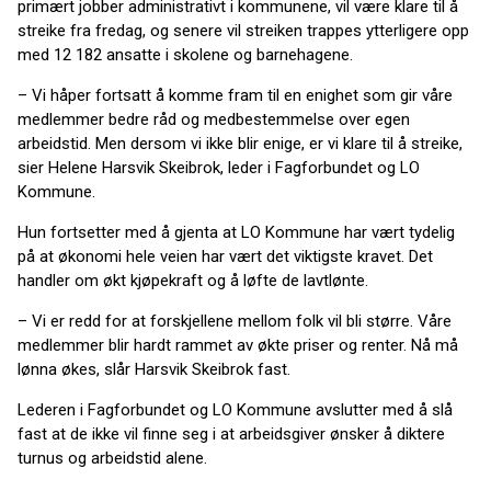
primært jobber administrativt i kommunene, vil være klare til å
streike fra fredag, og senere vil streiken trappes ytterligere opp
med 12 182 ansatte i skolene og barnehagene.
– Vi håper fortsatt å komme fram til en enighet som gir våre
medlemmer bedre råd og medbestemmelse over egen
arbeidstid. Men dersom vi ikke blir enige, er vi klare til å streike,
sier Helene Harsvik Skeibrok, leder i Fagforbundet og LO
Kommune.
Hun fortsetter med å gjenta at LO Kommune har vært tydelig
på at økonomi hele veien har vært det viktigste kravet. Det
handler om økt kjøpekraft og å løfte de lavtlønte.
– Vi er redd for at forskjellene mellom folk vil bli større. Våre
medlemmer blir hardt rammet av økte priser og renter. Nå må
lønna økes, slår Harsvik Skeibrok fast.
Lederen i Fagforbundet og LO Kommune avslutter med å slå
fast at de ikke vil finne seg i at arbeidsgiver ønsker å diktere
turnus og arbeidstid alene.