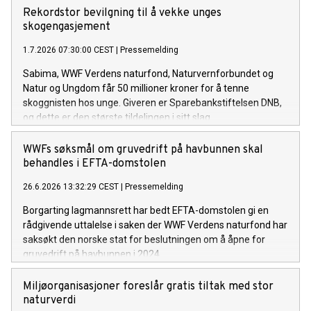
Rekordstor bevilgning til å vekke unges
skogengasjement
1.7.2026 07:30:00 CEST
|
Pressemelding
Sabima, WWF Verdens naturfond, Naturvernforbundet og
Natur og Ungdom får 50 millioner kroner for å tenne
skoggnisten hos unge. Giveren er Sparebankstiftelsen DNB,
og dette er den største tildelingen i sitt slag.
WWFs søksmål om gruvedrift på havbunnen skal
behandles i EFTA-domstolen
26.6.2026 13:32:29 CEST
|
Pressemelding
Borgarting lagmannsrett har bedt EFTA-domstolen gi en
rådgivende uttalelse i saken der WWF Verdens naturfond har
saksøkt den norske stat for beslutningen om å åpne for
gruvedrift på havbunnen i 2024.
Miljøorganisasjoner foreslår gratis tiltak med stor
naturverdi