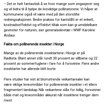
– Det er helt fantastisk å se hvor mange som engasjerer seg
og vil bidra til å hjelpe de livsviktige pollinatorene. Vi håper at
kommunene også vil være med på den storstilte
redningsaksjonen. Bedre praksis for kantslått er et enkelt,
kostnadseffektivt og effektivt tiltak som kan gi umiddelbare
gevinster for naturen, sier generalsekretær i WWF Karoline
Andaur.
Fakta om pollinerende insekter i Norge
Mange av de pollinerende insektartene i Norge er på
Rødlista. Blant annet står rundt 30 prosent av villbiene og 22
prosent av sommerfuglene i fare for å forsvinne. Flere andre
insektarter har allerede blitt borte.
Flere studier har vist at blomstrende veikantarealer kan
være viktige leveområder for pollinerende insekter i et ellers
fragmentert landskap. Når veikantene slås for tidlig, forsvinner
både mat og leveområder akkurat når insektene trenger dem
mest.