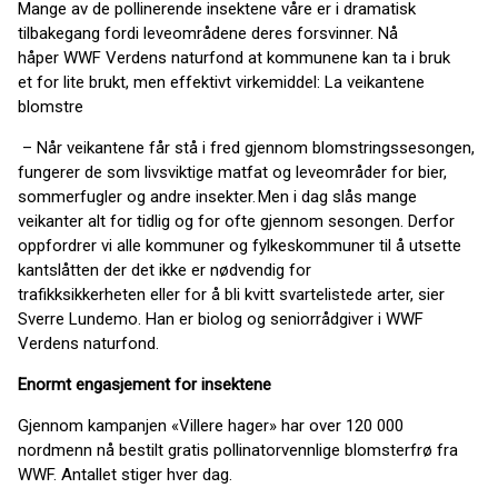
Mange av de pollinerende insektene våre er i dramatisk
tilbakegang fordi leveområdene deres forsvinner. Nå
håper WWF Verdens naturfond at kommunene kan ta i bruk
et for lite brukt, men effektivt virkemiddel: La veikantene
blomstre
‍ – Når veikantene får stå i fred gjennom blomstringssesongen,
fungerer de som livsviktige matfat og leveområder for bier,
sommerfugler og andre insekter. Men i dag slås mange
veikanter alt for tidlig og for ofte gjennom sesongen. Derfor
oppfordrer vi alle kommuner og fylkeskommuner til å utsette
kantslåtten der det ikke er nødvendig for
trafikksikkerheten eller for å bli kvitt svartelistede arter, sier
Sverre Lundemo. Han er biolog og seniorrådgiver i WWF
Verdens naturfond.
Enormt engasjement for insektene
Gjennom kampanjen «Villere hager» har over 120 000
nordmenn nå bestilt gratis pollinatorvennlige blomsterfrø fra
WWF. Antallet stiger hver dag.