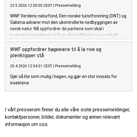
22.5.2026 12:00:00 CEST
|
Pressemelding
WWF Verdens naturfond, Den norske turistforening (DNT) og
Sabima advarer mot den ukontrollerte nedbyggingen av
norsk natur. Nå oppfordrer de partiene som skal i
budsjettforhandlinger til å se på et effektivt og verdifullt
tiltak.
WWF oppfordrer hageeiere til å la rive og
plenklipper stå
20.4.2026 12:54:31 CEST
|
Pressemelding
Gjør så lite som mulig i hagen, og gjør en stor innsats for
insektene.
I vårt presserom finner du alle våre siste pressemeldinger,
kontaktpersoner, bilder, dokumenter og annen relevant
informasjon om oss.