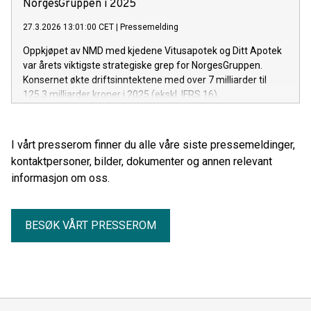
NorgesGruppen i 2025
27.3.2026 13:01:00 CET
|
Pressemelding
Oppkjøpet av NMD med kjedene Vitusapotek og Ditt Apotek
var årets viktigste strategiske grep for NorgesGruppen.
Konsernet økte driftsinntektene med over 7 milliarder til
125,3 milliarder kroner i 2025 (ekskl. IFRS 16).
Driftsresultatet var 5,0 milliarder kroner og årsresultatet 3,95
milliarder kroner - på nivå med året før.
I vårt presserom finner du alle våre siste pressemeldinger,
kontaktpersoner, bilder, dokumenter og annen relevant
informasjon om oss.
BESØK VÅRT PRESSEROM