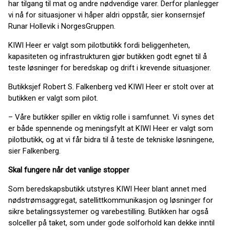
har tilgang til mat og andre nødvendige varer. Derfor planlegger
vi nå for situasjoner vi håper aldri oppstår, sier konsernsjef
Runar Hollevik i NorgesGruppen.
KIWI Heer er valgt som pilotbutikk fordi beliggenheten,
kapasiteten og infrastrukturen gjør butikken godt egnet til å
teste løsninger for beredskap og drift i krevende situasjoner.
Butikksjef Robert S. Falkenberg ved KIWI Heer er stolt over at
butikken er valgt som pilot.
– Våre butikker spiller en viktig rolle i samfunnet. Vi synes det
er både spennende og meningsfylt at KIWI Heer er valgt som
pilotbutikk, og at vi får bidra til å teste de tekniske løsningene,
sier Falkenberg.
Skal fungere når det vanlige stopper
Som beredskapsbutikk utstyres KIWI Heer blant annet med
nødstrømsaggregat, satellittkommunikasjon og løsninger for
sikre betalingssystemer og varebestilling. Butikken har også
solceller på taket, som under gode solforhold kan dekke inntil