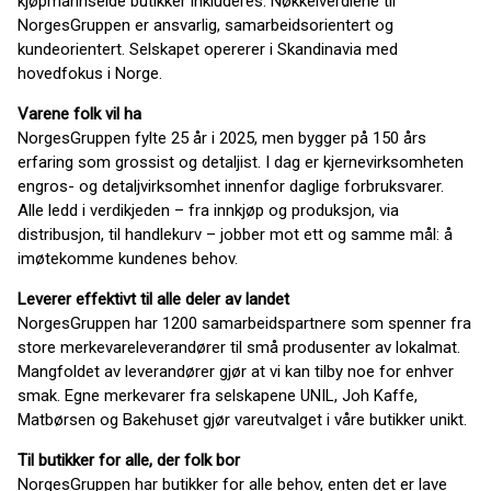
kjøpmannseide butikker inkluderes. Nøkkelverdiene til
NorgesGruppen er ansvarlig, samarbeidsorientert og
kundeorientert. Selskapet opererer i Skandinavia med
hovedfokus i Norge.
Varene folk vil ha
NorgesGruppen fylte 25 år i 2025, men bygger på 150 års
erfaring som grossist og detaljist. I dag er kjernevirksomheten
engros- og detaljvirksomhet innenfor daglige forbruksvarer.
Alle ledd i verdikjeden – fra innkjøp og produksjon, via
distribusjon, til handlekurv – jobber mot ett og samme mål: å
imøtekomme kundenes behov.
Leverer effektivt til alle deler av landet
NorgesGruppen har 1200 samarbeidspartnere som spenner fra
store merkevareleverandører til små produsenter av lokalmat.
Mangfoldet av leverandører gjør at vi kan tilby noe for enhver
smak. Egne merkevarer fra selskapene UNIL, Joh Kaffe,
Matbørsen og Bakehuset gjør vareutvalget i våre butikker unikt.
Til butikker for alle, der folk bor
NorgesGruppen har butikker for alle behov, enten det er lave