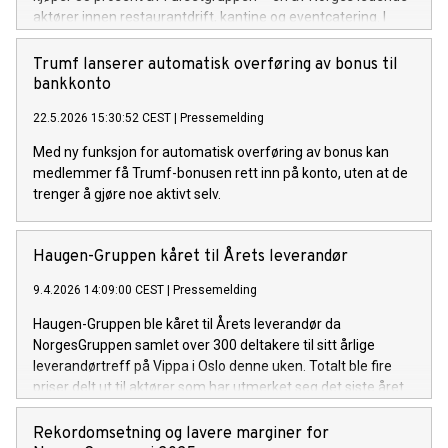
aktører innen restaurantdrift, kantine og eventcatering. I
tillegg etablerer de to partene et nytt selskap med lik
eierandel, som skal brukes til felles fremtidig satsing innen
Trumf lanserer automatisk overføring av bonus til
restaurant, kantine og catering.
bankkonto
22.5.2026 15:30:52 CEST
|
Pressemelding
Med ny funksjon for automatisk overføring av bonus kan
medlemmer få Trumf-bonusen rett inn på konto, uten at de
trenger å gjøre noe aktivt selv.
Haugen-Gruppen kåret til Årets leverandør
9.4.2026 14:09:00 CEST
|
Pressemelding
Haugen-Gruppen ble kåret til Årets leverandør da
NorgesGruppen samlet over 300 deltakere til sitt årlige
leverandørtreff på Vippa i Oslo denne uken. Totalt ble fire
priser delt ut til aktører som har utmerket seg det siste året.
Rekordomsetning og lavere marginer for