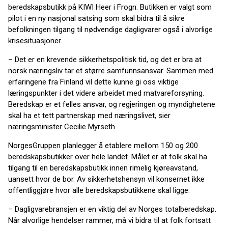
beredskapsbutikk på KIWI Heer i Frogn. Butikken er valgt som
pilot i en ny nasjonal satsing som skal bidra til å sikre
befolkningen tilgang til nødvendige dagligvarer også i alvorlige
krisesituasjoner.
– Det er en krevende sikkerhetspolitisk tid, og det er bra at
norsk næringsliv tar et større samfunnsansvar. Sammen med
erfaringene fra Finland vil dette kunne gi oss viktige
læringspunkter i det videre arbeidet med matvareforsyning.
Beredskap er et felles ansvar, og regjeringen og myndighetene
skal ha et tett partnerskap med næringslivet, sier
næringsminister Cecilie Myrseth.
NorgesGruppen planlegger å etablere mellom 150 og 200
beredskapsbutikker over hele landet. Målet er at folk skal ha
tilgang til en beredskapsbutikk innen rimelig kjøreavstand,
uansett hvor de bor. Av sikkerhetshensyn vil konsernet ikke
offentliggjøre hvor alle beredskapsbutikkene skal ligge.
– Dagligvarebransjen er en viktig del av Norges totalberedskap.
Når alvorlige hendelser rammer, må vi bidra til at folk fortsatt