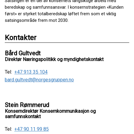
Satsingen er en del av konsernets langsiktige arbeid med
beredskap og samfunnsansvar. I konsernstrategien «Kunden
først» er styrket totalberedskap løftet frem som et viktig
satsingsområde frem mot 2030.
Kontakter
Bård Gultvedt
Direktør Næringspolitikk og myndighetskontakt
Tel:
+47 913 35 104
bard.gultvedt@norgesgruppen.no
Stein Rømmerud
Konserndirektør Konsernkommunikasjon og
samfunnskontakt
Tel:
+47 90 11 99 85