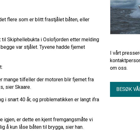
 flere som er blitt frastjålet båten, eller
til Skiphellebukta i Oslofjorden etter melding
begge var stjålet. Tyvene hadde fjernet
I vårt presse
kontaktperson
t:
om oss.
r mange tilfeller der motoren blir fjernet fra
vs, sier Skaare.
BESØK VÅ
i snart 40 år, og problematikken er langt ifra
de igjen, er dette en kjent fremgangsmåte vi
lig å kun låse båten til brygga, sier han.