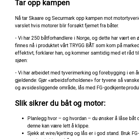
Tar opp kampen
Nå tar Skaare og Securmark opp kampen mot motortyverien
varslet hvis motorer blir forsøkt fjernet fra båter.
- Vi har 250 båtforhandlere i Norge, og dette har vært e
finnes nå i produktet vårt TRYGG BÅT som kom på markedet 
effektivt, forklarer han, og kommer samtidig med et råd t
sjøen:
- Vi har arbeidet med tyverimerking og forebygging i en 
gjeldende: Gjør «arbeidsforholdene» for tyvene så vanske
og avsidesliggende område, lås med FG-godkjente produkte
Slik sikrer du båt og motor:
Planlegg hvor – og hvordan – du ønsker å låse båt 
denne kan være lett å klippe.
Sjekk at wire/kjetting og lås er i god stand. Bruk FG