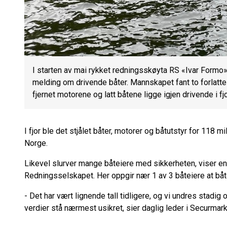
I starten av mai rykket redningsskøyta RS «Ivar Formo» u
melding om drivende båter. Mannskapet fant to forlatt
fjernet motorene og latt båtene ligge igjen drivende i fj
I fjor ble det stjålet båter, motorer og båtutstyr for 118 mil
Norge.
Likevel slurver mange båteiere med sikkerheten, viser en
Redningsselskapet. Her oppgir nær 1 av 3 båteiere at båten
- Det har vært lignende tall tidligere, og vi undres stadig
verdier stå nærmest usikret, sier daglig leder i Securmark,