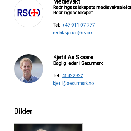
Medievakt
Redningsselskapets medievakttelefo
Redningsselskapet
Tel:
+47 911 07 777
redaksjonen@rs.no
Kjetil Aa Skaare
Daglig leder i Securmark
Tel:
46422922
kjetil@securmark.no
Bilder