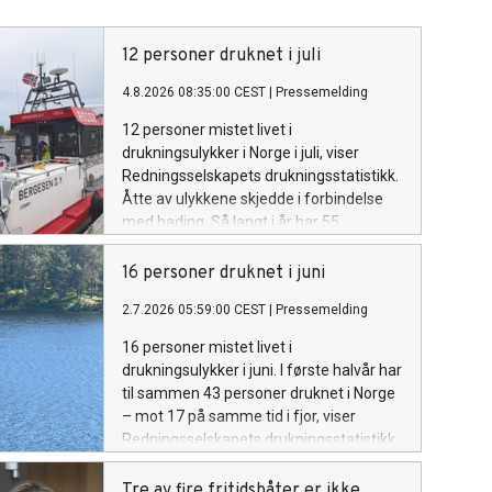
12 personer druknet i juli
4.8.2026 08:35:00 CEST
|
Pressemelding
12 personer mistet livet i
drukningsulykker i Norge i juli, viser
Redningsselskapets drukningsstatistikk.
Åtte av ulykkene skjedde i forbindelse
med bading. Så langt i år har 55
personer druknet, noe som er seks flere
enn i hele 2025.
16 personer druknet i juni
2.7.2026 05:59:00 CEST
|
Pressemelding
16 personer mistet livet i
drukningsulykker i juni. I første halvår har
til sammen 43 personer druknet i Norge
– mot 17 på samme tid i fjor, viser
Redningsselskapets drukningsstatistikk.
Tre av fire fritidsbåter er ikke