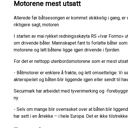
Motorene mest utsatt
Allerede før båtsesongen er kommet skikkelig i gang, er det
riktigere sagt, motoren.
I starten av mai rykket redningsskøyta RS «Ivar Formo» ut 
om drivende båter. Mannskapet fant to forlatte båter som 
motorene og latt båtene ligge igjen drivende i fjorden.
For det er nettopp utenbordsmotorene som er mest utsat
- Båtmotorer er enklere å frakte, og lett omsettelige. Vi se
akterspeilet og båten blir liggende igjen eller sendt til ha
Securmark har arbeidet med tyverimerking og -forebygging 
ny.
- Selv om mange blir overrasket over at båten blir liggen
har sett i en årrekke – i hele Europa. Det er ikke tilstrekke