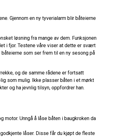
e. Gjennom en ny tyverialarm blir båteierne
n ønsket løsning fra mange av dem. Funksjonen
i fjor. Testene våre viser at dette er svært
il båteierne som ser frem til en ny sesong på
årrekke, og de samme rådene er fortsatt
lig som mulig. Ikke plasser båten i et mørkt
r og ha jevnlig tilsyn, oppfordrer han.
og motor. Unngå å låse båten i baugkroken da
-godkjente låser. Disse får du kjøpt de fleste