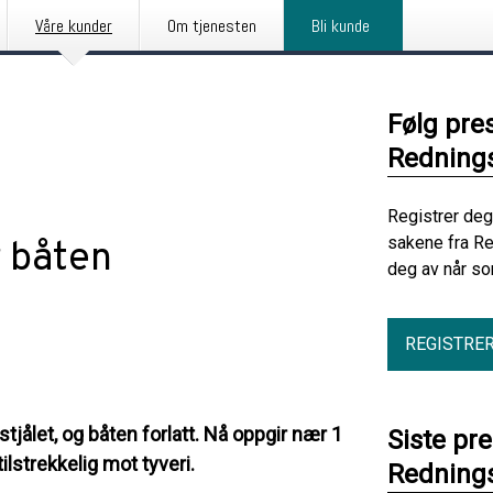
Våre kunder
Om tjenesten
Bli kunde
Følg pre
Redning
Registrer deg
sakene fra R
r båten
deg av når so
REGISTRE
stjålet, og båten forlatt. Nå oppgir nær 1
Siste pr
ilstrekkelig mot tyveri.
Redning