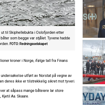
t til Skiphellebukta i Oslofjorden etter
e båter som begge var stjålet. Tyvene hadde
orden.
FOTO: Redningsselskapet
lioner kroner i Norge, ifølge tall fra Finans
 undersøkelse utført av Norstat på vegne av
 deres ikke er tilstrekkelig sikret mot tyveri.
 over at såpass mange båteiere lar store
 Kjetil Aa. Skaare.