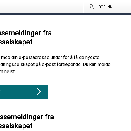
LOGG INN
ssemeldinger fra
sselskapet
 med din e-postadresse under for å få de nyeste
edningsselskapet på e-post fortløpende. Du kan melde
m helst.
R
essemeldinger fra
sselskapet