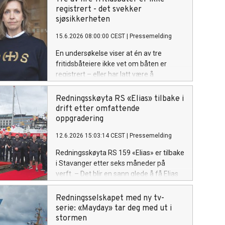
registrert - det svekker
sjøsikkerheten
15.6.2026 08:00:00 CEST
|
Pressemelding
En undersøkelse viser at én av tre
fritidsbåteiere ikke vet om båten er
registrert – eller har latt være å
registrere den. I praksis er bare én av fire
fritidsbåter i Norge registrert. Det
Redningsskøyta RS «Elias» tilbake i
bekymrer Redningsselskapet.
drift etter omfattende
oppgradering
12.6.2026 15:03:14 CEST
|
Pressemelding
Redningsskøyta RS 159 «Elias» er tilbake
i Stavanger etter seks måneder på
verft. – Det blir en sann glede å få Elias
tilbake i operativ tjeneste her i Rogaland,
sier operativ leder i RSRK Stavanger,
Redningsselskapet med ny tv-
Bengt Olav Gåsøy.
serie: «Mayday» tar deg med ut i
stormen