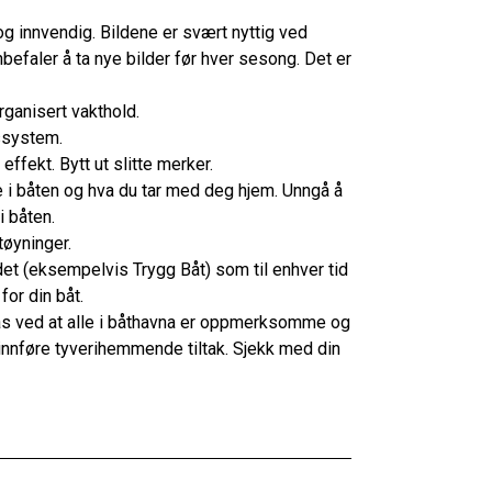
 og innvendig. Bildene er svært nyttig ved
befaler å ta nye bilder før hver sesong. Det er
rganisert vakthold.
ssystem.
ffekt. Bytt ut slitte merker.
de i båten og hva du tar med deg hjem. Unngå å
i båten.
tøyninger.
t (eksempelvis Trygg Båt) som til enhver tid
for din båt.
s ved at alle i båthavna er oppmerksomme og
innføre tyverihemmende tiltak. Sjekk med din