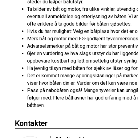
steder du kjøper båtutstyr.
Ta bilder av båt og motor, fra ulike vinkler, utvendig
eventuell anmeldelse og etterlysning av båten. Vi an
ofte enklere å ta gode bilder før båten sjøsettes.
Hvis du har mulighet: Velg en båtplass hvor det er o
Merk båt og motor med FG-godkjent tyverimerking
Advarselsmerker på båt og motor har stor preventiv e
Gjør en vurdering av hva slags utstyr du har liggen
oppbevare kostbart og lett omsettelig utstyr synlig 
Ha jevnlig tilsyn med båten for sjekk av låser og for
Det er kommet mange sporingsløsninger på markede
viser hvor båten din er. Vurder om det kan være noe 
Pass på nabobåten også! Mange tyverier kan unngå
følger med. Flere båthavner har god erfaring med å 
båthavn.
Kontakter