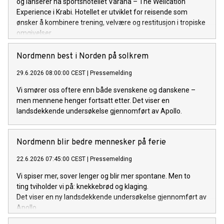
og lanserer nå sportshotellet Varana – The Wellcation
Experience i Krabi. Hotellet er utviklet for reisende som
ønsker å kombinere trening, velvære og restitusjon i tropiske
omgivelser.
Nordmenn best i Norden på solkrem
29.6.2026 08:00:00 CEST
|
Pressemelding
Vi smører oss oftere enn både svenskene og danskene –
men mennene henger fortsatt etter. Det viser en
landsdekkende undersøkelse gjennomført av Apollo.
Nordmenn blir bedre mennesker på ferie
22.6.2026 07:45:00 CEST
|
Pressemelding
Vi spiser mer, sover lenger og blir mer spontane. Men to
ting tviholder vi på: knekkebrød og klaging.
Det viser en ny landsdekkende undersøkelse gjennomført av
Apollo.