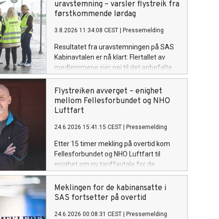
uravstemning – varsler flystreik fra
førstkommende lørdag
3.8.2026 11:34:08 CEST
|
Pressemelding
Resultatet fra uravstemningen på SAS
Kabinavtalen er nå klart: Flertallet av
medlemmene sier nei til det anbefalte
forslaget. Fellesforbundet sender derfor
ut ny plassfratredelse for samtlige av
Flystreiken avverget – enighet
forbundets medlemmer på SAS
mellom Fellesforbundet og NHO
Kabinavtalen.
Luftfart
24.6.2026 15:41:15 CEST
|
Pressemelding
Etter 15 timer mekling på overtid kom
Fellesforbundet og NHO Luftfart til
enighet om ny tariffavtale for de
kabinansatte i SAS. Flystreiken er
dermed avverget.
Meklingen for de kabinansatte i
SAS fortsetter på overtid
24.6.2026 00:08:31 CEST
|
Pressemelding