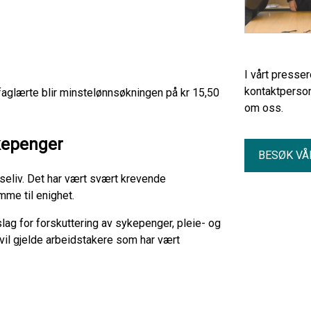
I vårt presse
kontaktperson
r faglærte blir minstelønnsøkningen på kr 15,50
om oss.
kepenger
BESØK VÅ
iseliv. Det har vært svært krevende
mme til enighet.
ag for forskuttering av sykepenger, pleie- og
 vil gjelde arbeidstakere som har vært