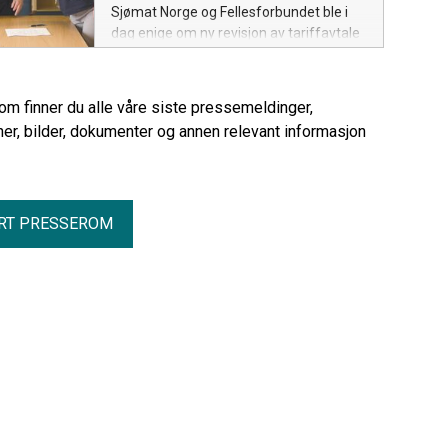
Sjømat Norge og Fellesforbundet ble i
dag enige om ny revisjon av tariffavtale
for de nesten 4000 medlemmene på
Havbruksoverenskomsten. Den nye
avtalen sikrer medlemmene en
rom finner du alle våre siste pressemeldinger,
lønnsvekst og forskuttering av
er, bilder, dokumenter og annen relevant informasjon
sykepenger helt i tråd med frontfaget.
RT PRESSEROM