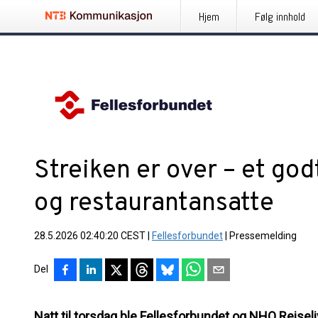
Hjem
Følg innhold
Streiken er over – et godt
og restaurantansatte
28.5.2026 02:40:20 CEST
|
Fellesforbundet
|
Pressemelding
Del
Natt til torsdag ble Fellesforbundet og NHO Reiseliv