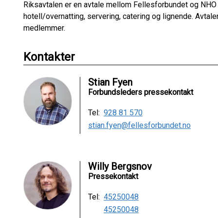
Riksavtalen er en avtale mellom Fellesforbundet og NHO R
hotell/overnatting, servering, catering og lignende. Avtal
medlemmer.
Kontakter
Stian Fyen
Forbundsleders pressekontakt
Tel:
928 81 570
stian.fyen@fellesforbundet.no
Willy Bergsnov
Pressekontakt
Tel:
45250048
45250048