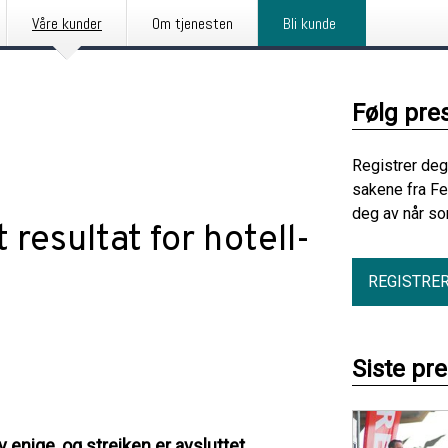
Våre kunder
Om tjenesten
Bli kunde
Følg pre
Registrer deg
sakene fra Fe
deg av når so
 resultat for hotell-
REGISTRE
Siste pr
 enige, og streiken er avsluttet.