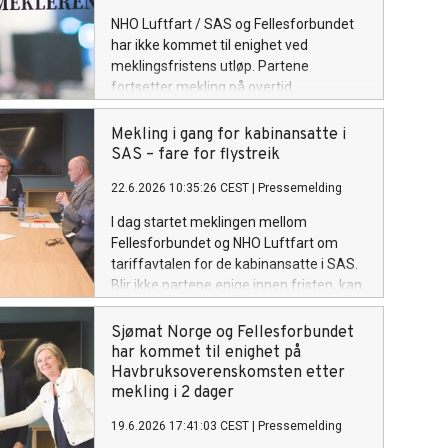
NHO Luftfart / SAS og Fellesforbundet
har ikke kommet til enighet ved
meklingsfristens utløp. Partene
fortsetter mekling på overtid.
Mekling i gang for kabinansatte i
SAS – fare for flystreik
22.6.2026 10:35:26 CEST
|
Pressemelding
I dag startet meklingen mellom
Fellesforbundet og NHO Luftfart om
tariffavtalen for de kabinansatte i SAS.
Blir ikke partene enige innen fristen, kan
det bli streik fra onsdag.
Sjømat Norge og Fellesforbundet
har kommet til enighet på
Havbruksoverenskomsten etter
mekling i 2 dager
19.6.2026 17:41:03 CEST
|
Pressemelding