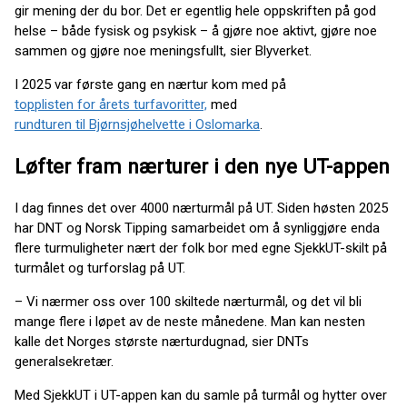
gir mening der du bor. Det er egentlig hele oppskriften på god
helse – både fysisk og psykisk – å gjøre noe aktivt, gjøre noe
sammen og gjøre noe meningsfullt, sier Blyverket.
I 2025 var første gang en nærtur kom med på
topplisten for årets turfavoritter,
med
rundturen til Bjørnsjøhelvette i Oslomarka
.
Løfter fram nærturer i den nye UT-appen
I dag finnes det over 4000 nærturmål på UT. Siden høsten 2025
har DNT og Norsk Tipping samarbeidet om å synliggjøre enda
flere turmuligheter nært der folk bor med egne SjekkUT-skilt på
turmålet og turforslag på UT.
– Vi nærmer oss over 100 skiltede nærturmål, og det vil bli
mange flere i løpet av de neste månedene. Man kan nesten
kalle det Norges største nærturdugnad, sier DNTs
generalsekretær.
Med SjekkUT i UT-appen kan du samle på turmål og hytter over