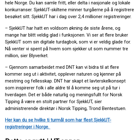
hele Norge. Du kan samle fritt, eller delta i nasjonale og lokale
konkurranser. SjekkUT-skiltene minner turgåerne på å registrere
besøket sitt. SjekkUT har i dag over 2,4 millioner registreringer.
– SjekkUT har hatt en voldsom økning de siste årene, og
mange har blitt veldig glad i funksjonen. Vi ser at flere bruker
SjekkUT som sin digitale turdagbok, som vi er veldig glade for.
Nå venter vi spent på hvem som sjekker ut som nummer tre
million, sier Blyverket.
– Gjennom samarbeidet med DNT kan vi bidra til at flere
kommer seg ut i aktivitet, opplever naturen og kjenner på
mestring og fellesskap. DNT har skapt et lavterskelkonsept
som inspirerer folk i alle aldre til å komme seg ut på tur i
hverdagen. Det er både naturlig og meningsfullt for Norsk
Tipping å være en stolt partner for SjekkUT, sier
administrerende direktør i Norsk Tipping, Trond Bentestuen.
Her kan du se hvilke ti turmål som har flest SjekkUT-
registreringer i Norge.