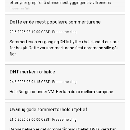
etterlyser grep for å stanse nedbyggingen av villreinens
leveområder.
Dette er de mest populære sommerturene
29.6.2026 08:10:00 CEST
|
Pressemelding
Sommerferien er i gang og DNTs hytter i hele landet er klare
for besøk. Dette var sommerturene flest nordmenn ville gå i
fjor.
DNT merker ro-bølge
24.6.2026 08:04:15 CEST
|
Pressemelding
Hele Norge ror under VM. Her kan du ro mellom kampene.
Uvanlig gode sommerforhold i fjellet
21.6.2026 08:00:00 CEST
|
Pressemelding
Denne helgen er det sommeråpning i fjellet. DNTs vertskap