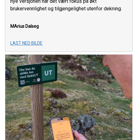
nye versjonen har det vært fokus på økt
brukervennlighet og tilgjengelighet utenfor dekning.
MArius Dalseg
LAST NED BILDE