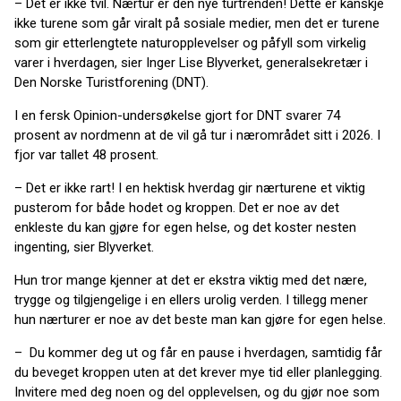
– Det er ikke tvil. Nærtur er den nye turtrenden! Dette er kanskje
ikke turene som går viralt på sosiale medier, men det er turene
som gir etterlengtete naturopplevelser og påfyll som virkelig
varer i hverdagen, sier Inger Lise Blyverket, generalsekretær i
Den Norske Turistforening (DNT).
I en fersk Opinion-undersøkelse gjort for DNT svarer 74
prosent av nordmenn at de vil gå tur i nærområdet sitt i 2026. I
fjor var tallet 48 prosent.
– Det er ikke rart! I en hektisk hverdag gir nærturene et viktig
pusterom for både hodet og kroppen. Det er noe av det
enkleste du kan gjøre for egen helse, og det koster nesten
ingenting, sier Blyverket.
Hun tror mange kjenner at det er ekstra viktig med det nære,
trygge og tilgjengelige i en ellers urolig verden. I tillegg mener
hun nærturer er noe av det beste man kan gjøre for egen helse.
– Du kommer deg ut og får en pause i hverdagen, samtidig får
du beveget kroppen uten at det krever mye tid eller planlegging.
Invitere med deg noen og del opplevelsen, og du gjør noe som