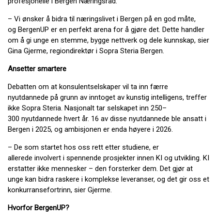
profesjonelle i Bergen Næringsråd.
– Vi ønsker å bidra til næringslivet i Bergen på en god måte,
og BergenUP er en perfekt arena for å gjøre det. Dette handler
om å gi unge en stemme, bygge nettverk og dele kunnskap, sier
Gina Gjerme, regiondirektør i Sopra Steria Bergen.
Ansetter smartere
Debatten om at konsulentselskaper vil ta inn færre
nyutdannede på grunn av inntoget av kunstig intelligens, treffer
ikke Sopra Steria. Nasjonalt tar selskapet inn 250–
300 nyutdannede hvert år. 16 av disse nyutdannede ble ansatt i
Bergen i 2025, og ambisjonen er enda høyere i 2026.
– De som startet hos oss rett etter studiene, er
allerede involvert i spennende prosjekter innen KI og utvikling. KI
erstatter ikke mennesker – den forsterker dem. Det gjør at
unge kan bidra raskere i komplekse leveranser, og det gir oss et
konkurransefortrinn, sier Gjerme.
Hvorfor BergenUP?