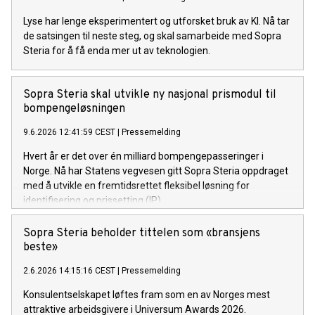
Lyse har lenge eksperimentert og utforsket bruk av KI. Nå tar
de satsingen til neste steg, og skal samarbeide med Sopra
Steria for å få enda mer ut av teknologien.
Sopra Steria skal utvikle ny nasjonal prismodul til
bompengeløsningen
9.6.2026 12:41:59 CEST
|
Pressemelding
Hvert år er det over én milliard bompengepasseringer i
Norge. Nå har Statens vegvesen gitt Sopra Steria oppdraget
med å utvikle en fremtidsrettet fleksibel løsning for
identifisering og prissetting (IP).
Sopra Steria beholder tittelen som «bransjens
beste»
2.6.2026 14:15:16 CEST
|
Pressemelding
Konsulentselskapet løftes fram som en av Norges mest
attraktive arbeidsgivere i Universum Awards 2026.