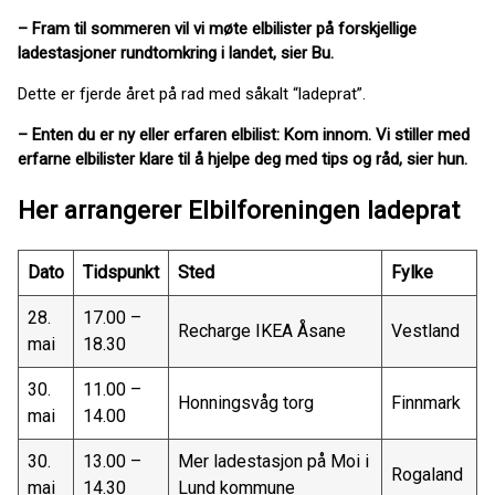
– Fram til sommeren vil vi møte elbilister på forskjellige
ladestasjoner rundtomkring i landet, sier Bu.
Dette er fjerde året på rad med såkalt “ladeprat”.
– Enten du er ny eller erfaren elbilist: Kom innom. Vi stiller med
erfarne elbilister klare til å hjelpe deg med tips og råd, sier hun.
Her arrangerer Elbilforeningen ladeprat
Dato
Tidspunkt
Sted
Fylke
28.
17.00 –
Recharge IKEA Åsane
Vestland
mai
18.30
30.
11.00 –
Honningsvåg torg
Finnmark
mai
14.00
30.
13.00 –
Mer ladestasjon på Moi i
Rogaland
mai
14.30
Lund kommune