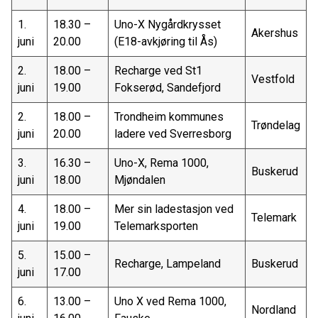
1.
18.30 –
Uno-X Nygårdkrysset
Akershus
juni
20.00
(E18-avkjøring til Ås)
2.
18.00 –
Recharge ved St1
Vestfold
juni
19.00
Fokserød, Sandefjord
2.
18.00 –
Trondheim kommunes
Trøndelag
juni
20.00
ladere ved Sverresborg
3.
16.30 –
Uno-X, Rema 1000,
Buskerud
juni
18.00
Mjøndalen
4.
18.00 –
Mer sin ladestasjon ved
Telemark
juni
19.00
Telemarksporten
5.
15.00 –
Recharge, Lampeland
Buskerud
juni
17.00
6.
13.00 –
Uno X ved Rema 1000,
Nordland