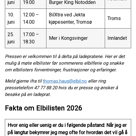
juni
19.00
Burger King Notodden
10.
12.00 –
BilXtra ved Jekta
Troms
juni
14.00
kjøpesenter, Tromsø
25.
17.00 –
Mer i Kongsvinger
Innlandet
juni
18.30
Pressen er velkommen til å delta på ladepratene. Her er det
mulig å møte elbilister før sommerens elbilferie og snakke
om elbilisters forventninger, frustrasjoner og erfaringer.
Meld gjerne ifra til
thomas.haug@elbil.no
eller ring
pressetelefon 47 77 88 20 hvis du er presse og ønsker å
besøke på en ladeprat.
Fakta om Elbilisten 2026
Hvor enig eller uenig er du i følgende påstand: Når jeg er
på langtur bekymrer jeg meg ofte for hvordan det vil gå å