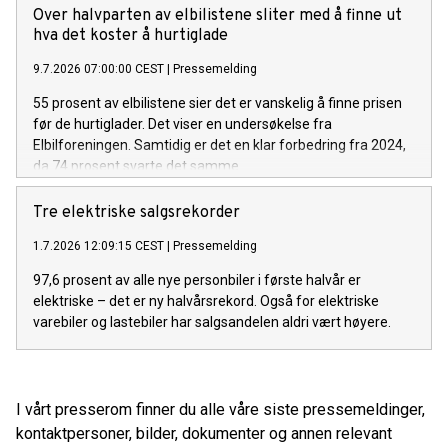
Over halvparten av elbilistene sliter med å finne ut
hva det koster å hurtiglade
9.7.2026 07:00:00 CEST
|
Pressemelding
55 prosent av elbilistene sier det er vanskelig å finne prisen
før de hurtiglader. Det viser en undersøkelse fra
Elbilforeningen. Samtidig er det en klar forbedring fra 2024,
da 74 prosent svarte det samme.
Tre elektriske salgsrekorder
1.7.2026 12:09:15 CEST
|
Pressemelding
97,6 prosent av alle nye personbiler i første halvår er
elektriske – det er ny halvårsrekord. Også for elektriske
varebiler og lastebiler har salgsandelen aldri vært høyere.
I vårt presserom finner du alle våre siste pressemeldinger,
kontaktpersoner, bilder, dokumenter og annen relevant