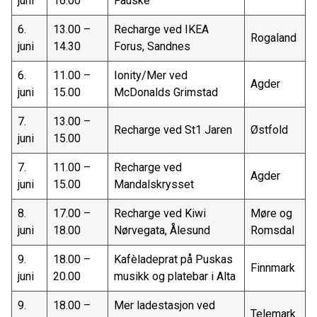
juni
16.00
Fauske
6.
13.00 –
Recharge ved IKEA
Rogaland
juni
14.30
Forus, Sandnes
6.
11.00 –
Ionity/Mer ved
Agder
juni
15.00
McDonalds Grimstad
7.
13.00 –
Recharge ved St1 Jaren
Østfold
juni
15.00
7.
11.00 –
Recharge ved
Agder
juni
15.00
Mandalskrysset
8.
17.00 –
Recharge ved Kiwi
Møre og
juni
18.00
Nørvegata, Ålesund
Romsdal
9.
18.00 –
Kafèladeprat på Puskas
Finnmark
juni
20.00
musikk og platebar i Alta
9.
18.00 –
Mer ladestasjon ved
Telemark