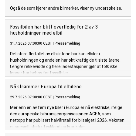
Også de som kjører andre bilmerker, viser ny undersøkelse.
Fossilbilen har blitt overflødig for 2 av 3
husholdninger med elbil
31.7.2026 07:00:00 CEST
|
Pressemelding
Det store flertallet av elbilistene har kun elbiler i
husholdningen og andelen har økt kraftig de ti siste årene.
Lengre rekkevidde og flere ladestasjoner gjør at folk ikke
lenger har behov for fossilbiler.
Nå strømmer Europa til elbilene
29.7.2026 07:00:00 CEST
|
Pressemelding
Mer enn én av fem nye biler i Europa er nå elektriske, ifølge
den europeiske bilbransjeorganisasjonen ACEA, som
nettopp har publisert halvårstall for bilsalget i 2026. Veksten
er spesielt sterk i Tyskland og Frankrike.