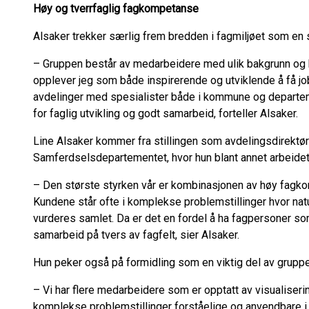
Høy og tverrfaglig fagkompetanse
Alsaker trekker særlig frem bredden i fagmiljøet som en 
– Gruppen består av medarbeidere med ulik bakgrunn og
opplever jeg som både inspirerende og utviklende å få job
avdelinger med spesialister både i kommune og departement
for faglig utvikling og godt samarbeid, forteller Alsaker.
Line Alsaker kommer fra stillingen som avdelingsdirektør
Samferdselsdepartementet, hvor hun blant annet arbeidet 
– Den største styrken vår er kombinasjonen av høy fagkom
Kundene står ofte i komplekse problemstillinger hvor nat
vurderes samlet. Da er det en fordel å ha fagpersoner 
samarbeid på tvers av fagfelt, sier Alsaker.
Hun peker også på formidling som en viktig del av gruppe
– Vi har flere medarbeidere som er opptatt av visualiserin
komplekse problemstillinger forståelige og anvendbare i