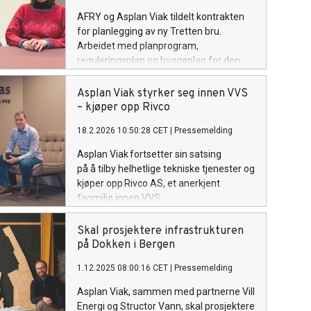
AFRY og Asplan Viak tildelt kontrakten
for planlegging av ny Tretten bru.
Arbeidet med planprogram,
reguleringsplan og byggeplan for den
nye, permanente brua over
Gudbrandsdalslågen og E6, er allerede i
Asplan Viak styrker seg innen VVS
gang.
– kjøper opp Rivco
18.2.2026 10:50:28 CET
|
Pressemelding
Asplan Viak fortsetter sin satsing
på å tilby helhetlige tekniske tjenester og
kjøper opp Rivco AS, et anerkjent
fagmiljø innen VVS.
Skal prosjektere infrastrukturen
på Dokken i Bergen
1.12.2025 08:00:16 CET
|
Pressemelding
Asplan Viak, sammen med partnerne Vill
Energi og Structor Vann, skal prosjektere