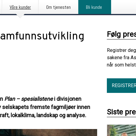
Våre kunder
Om tjenesten
Bli kunde
samfunnsutvikling
Følg pre
Registrer deg
sakene fra As
når som helst
REGISTRE
en
Plan – spesialistene
i divisjonen
v selskapets fremste fagmiljøer innen
Siste pr
ekraft, lokalklima, landskap og analyse.