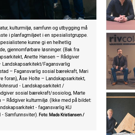
atur, kulturmiljø, samfunn og utbygging må
te i planfagmiljøet i en spesialistgruppe.
pesialistene kunne gi en helhetlig
gode, gjennomførbare løsninger. (Bak fra
psarkitekt, Anette Hansen – Rådgiver
 – Landskapsarkitekt/Fagansvarlig
stad – Fagansvarlig sosial bærekraft, Mari
e foran), Åse Holte – Landskapsarkitekt,
Johnsrud - Landskapsarkitekt /
dgiver sosial bærekraft/sosiolog, Marte
– Rådgiver kulturmiljø. (Ikke med på bildet:
ndskapsarkitekt - fagansvarlig KU
d - Samfunnsviter).
Foto: Mads Kristiansen /