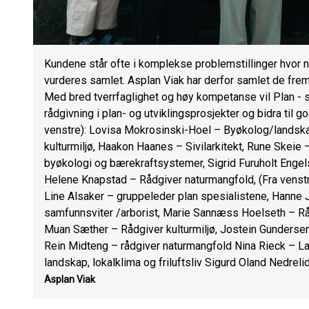
Kundene står ofte i komplekse problemstillinger hvor n
vurderes samlet. Asplan Viak har derfor samlet de frems
Med bred tverrfaglighet og høy kompetanse vil Plan - s
rådgivning i plan- og utviklingsprosjekter og bidra til 
venstre): Lovisa Mokrosinski-Hoel – Byøkolog/landska
kulturmiljø, Haakon Haanes – Sivilarkitekt, Rune Skeie
byøkologi og bærekraftsystemer, Sigrid Furuholt Engel
Helene Knapstad – Rådgiver naturmangfold, (Fra venstr
Line Alsaker – gruppeleder plan spesialistene, Hanne 
samfunnsviter /arborist, Marie Sannæss Hoelseth – Rå
Muan Sæther – Rådgiver kulturmiljø, Jostein Gundersen 
Rein Midteng – rådgiver naturmangfold Nina Rieck – La
landskap, lokalklima og friluftsliv Sigurd Oland Nedreli
Asplan Viak