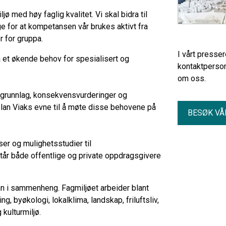
ø med høy faglig kvalitet. Vi skal bidra til
e for at kompetansen vår brukes aktivt fra
r for gruppa.
I vårt presse
 et økende behov for spesialisert og
kontaktperson
om oss.
psgrunnlag, konsekvensvurderinger og
splan Viaks evne til å møte disse behovene på
BESØK VÅ
ser og mulighetsstudier til
tår både offentlige og private oppdragsgivere
nn i sammenheng. Fagmiljøet arbeider blant
g, byøkologi, lokalklima, landskap, friluftsliv,
kulturmiljø.