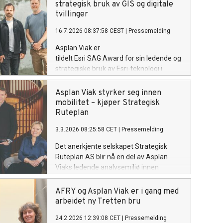
strategisk bruk av GIS og digitale
tvillinger
16.7.2026 08:37:58 CEST
|
Pressemelding
Asplan Viak er
tildelt Esri SAG Award for sin ledende og
strategiske bruk av Esri-teknologi i
samfunns- og byutviklingsprosjekter.
Asplan Viak styrker seg innen
mobilitet – kjøper Strategisk
Ruteplan
3.3.2026 08:25:58 CET
|
Pressemelding
Det anerkjente selskapet Strategisk
Ruteplan AS blir nå en del av Asplan
Viaks ledende analysemiljø innen
mobilitet.
AFRY og Asplan Viak er i gang med
arbeidet ny Tretten bru
24.2.2026 12:39:08 CET
|
Pressemelding