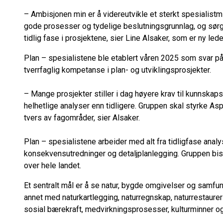
– Ambisjonen min er å videreutvikle et sterkt spesialistmilj
gode prosesser og tydelige beslutningsgrunnlag, og sørg
tidlig fase i prosjektene, sier Line Alsaker, som er ny lede
Plan – spesialistene ble etablert våren 2025 som svar på
tverrfaglig kompetanse i plan- og utviklingsprosjekter.
– Mange prosjekter stiller i dag høyere krav til kunnska
helhetlige analyser enn tidligere. Gruppen skal styrke A
tvers av fagområder, sier Alsaker.
Plan – spesialistene arbeider med alt fra tidligfase analy
konsekvensutredninger og detaljplanlegging. Gruppen bis
over hele landet.
Et sentralt mål er å se natur, bygde omgivelser og samfu
annet med naturkartlegging, naturregnskap, naturrestaurerin
sosial bærekraft, medvirkningsprosesser, kulturminner og 