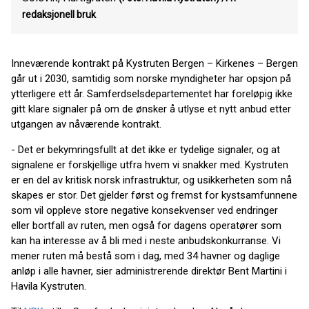
redaksjonell bruk
Inneværende kontrakt på Kystruten Bergen – Kirkenes – Bergen
går ut i 2030, samtidig som norske myndigheter har opsjon på
ytterligere ett år. Samferdselsdepartementet har foreløpig ikke
gitt klare signaler på om de ønsker å utlyse et nytt anbud etter
utgangen av nåværende kontrakt.
- Det er bekymringsfullt at det ikke er tydelige signaler, og at
signalene er forskjellige utfra hvem vi snakker med. Kystruten
er en del av kritisk norsk infrastruktur, og usikkerheten som nå
skapes er stor. Det gjelder først og fremst for kystsamfunnene
som vil oppleve store negative konsekvenser ved endringer
eller bortfall av ruten, men også for dagens operatører som
kan ha interesse av å bli med i neste anbudskonkurranse. Vi
mener ruten må bestå som i dag, med 34 havner og daglige
anløp i alle havner, sier administrerende direktør Bent Martini i
Havila Kystruten.