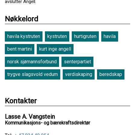
avslutter Angell.
Nøkkelord
havila kystruten
kystruten
hurtigruten
havila
bent martini
kurt inge angell
norsk sjømannsforbund
senterpartiet
trygve slagsvold vedum
verdiskaping
beredskap
Kontakter
Lasse A. Vangstein
Kommunikasjons- og bærekraftsdirektør