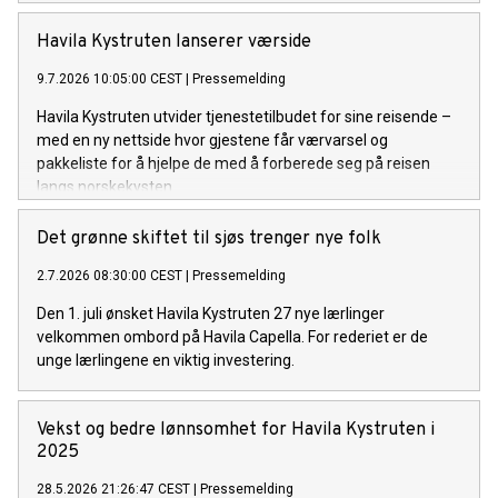
klimagasser og luftforurensning langs norskekysten. Som i
fjor setter det norskeide rederiet standarden for
Havila Kystruten lanserer værside
cruiseindustrien.
9.7.2026 10:05:00 CEST
|
Pressemelding
Havila Kystruten utvider tjenestetilbudet for sine reisende –
med en ny nettside hvor gjestene får værvarsel og
pakkeliste for å hjelpe de med å forberede seg på reisen
langs norskekysten.
Det grønne skiftet til sjøs trenger nye folk
2.7.2026 08:30:00 CEST
|
Pressemelding
Den 1. juli ønsket Havila Kystruten 27 nye lærlinger
velkommen ombord på Havila Capella. For rederiet er de
unge lærlingene en viktig investering.
Vekst og bedre lønnsomhet for Havila Kystruten i
2025
28.5.2026 21:26:47 CEST
|
Pressemelding