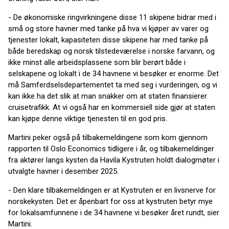
- De økonomiske ringvirkningene disse 11 skipene bidrar med i
små og store havner med tanke på hva vi kjøper av varer og
tjenester lokalt, kapasiteten disse skipene har med tanke på
både beredskap og norsk tilstedeværelse i norske farvann, og
ikke minst alle arbeidsplassene som blir berørt både i
selskapene og lokalt i de 34 havnene vi besøker er enorme. Det
må Samferdselsdepartementet ta med seg i vurderingen, og vi
kan ikke ha det slik at man snakker om at staten finansierer
cruisetrafikk. At vi også har en kommersiell side gjør at staten
kan kjøpe denne viktige tjenesten til en god pris.
Martini peker også på tilbakemeldingene som kom gjennom
rapporten til Oslo Economics tidligere i år, og tilbakemeldinger
fra aktører langs kysten da Havila Kystruten holdt dialogmøter i
utvalgte havner i desember 2025.
- Den klare tilbakemeldingen er at Kystruten er en livsnerve for
norskekysten. Det er åpenbart for oss at kystruten betyr mye
for lokalsamfunnene i de 34 havnene vi besøker året rundt, sier
Martini.