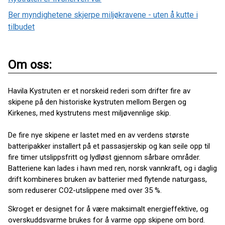
Ber myndighetene skjerpe miljøkravene - uten å kutte i
tilbudet
Om oss:
Havila Kystruten er et norskeid rederi som drifter fire av
skipene på den historiske kystruten mellom Bergen og
Kirkenes, med kystrutens mest miljøvennlige skip.
De fire nye skipene er lastet med en av verdens største
batteripakker installert på et passasjerskip og kan seile opp til
fire timer utslippsfritt og lydløst gjennom sårbare områder.
Batteriene kan lades i havn med ren, norsk vannkraft, og i daglig
drift kombineres bruken av batterier med flytende naturgass,
som reduserer CO2-utslippene med over 35 %.
Skroget er designet for å være maksimalt energieffektive, og
overskuddsvarme brukes for å varme opp skipene om bord.