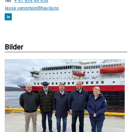
Tel:
+ 47 934 49 954
lasse.vangstein@havila.no
Bilder