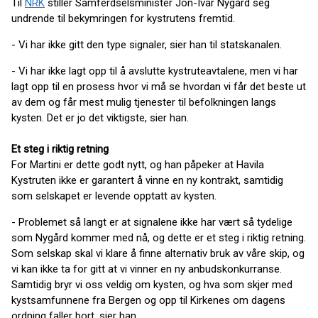
Til
NRK
stiller Samferdselsminister Jon-Ivar Nygård seg
undrende til bekymringen for kystrutens fremtid.
- Vi har ikke gitt den type signaler, sier han til statskanalen.
- Vi har ikke lagt opp til å avslutte kystruteavtalene, men vi har
lagt opp til en prosess hvor vi må se hvordan vi får det beste ut
av dem og får mest mulig tjenester til befolkningen langs
kysten. Det er jo det viktigste, sier han.
Et steg i riktig retning
For Martini er dette godt nytt, og han påpeker at Havila
Kystruten ikke er garantert å vinne en ny kontrakt, samtidig
som selskapet er levende opptatt av kysten.
- Problemet så langt er at signalene ikke har vært så tydelige
som Nygård kommer med nå, og dette er et steg i riktig retning.
Som selskap skal vi klare å finne alternativ bruk av våre skip, og
vi kan ikke ta for gitt at vi vinner en ny anbudskonkurranse.
Samtidig bryr vi oss veldig om kysten, og hva som skjer med
kystsamfunnene fra Bergen og opp til Kirkenes om dagens
ordning faller bort, sier han.