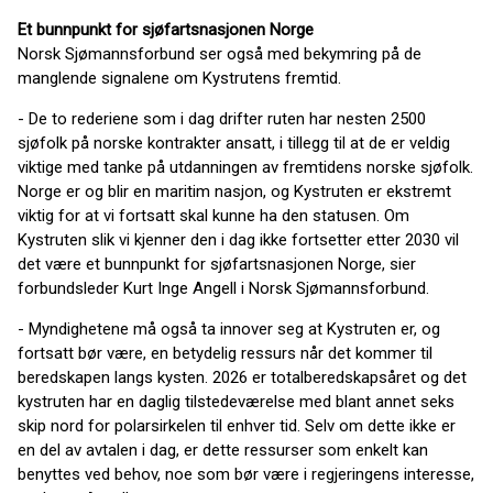
Et bunnpunkt for sjøfartsnasjonen Norge
Norsk Sjømannsforbund ser også med bekymring på de
manglende signalene om Kystrutens fremtid.
- De to rederiene som i dag drifter ruten har nesten 2500
sjøfolk på norske kontrakter ansatt, i tillegg til at de er veldig
viktige med tanke på utdanningen av fremtidens norske sjøfolk.
Norge er og blir en maritim nasjon, og Kystruten er ekstremt
viktig for at vi fortsatt skal kunne ha den statusen. Om
Kystruten slik vi kjenner den i dag ikke fortsetter etter 2030 vil
det være et bunnpunkt for sjøfartsnasjonen Norge, sier
forbundsleder Kurt Inge Angell i Norsk Sjømannsforbund.
- Myndighetene må også ta innover seg at Kystruten er, og
fortsatt bør være, en betydelig ressurs når det kommer til
beredskapen langs kysten. 2026 er totalberedskapsåret og det
kystruten har en daglig tilstedeværelse med blant annet seks
skip nord for polarsirkelen til enhver tid. Selv om dette ikke er
en del av avtalen i dag, er dette ressurser som enkelt kan
benyttes ved behov, noe som bør være i regjeringens interesse,