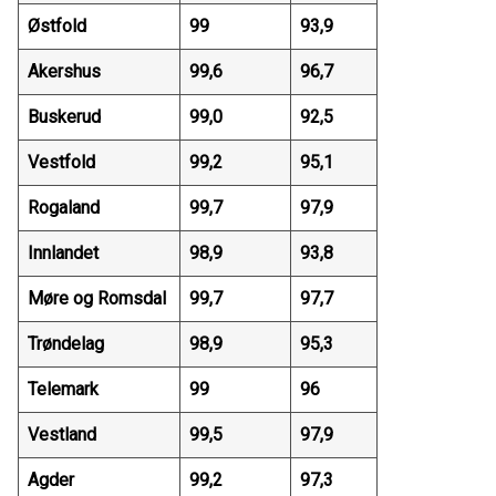
Østfold
99
93,9
Akershus
99,6
96,7
Buskerud
99,0
92,5
Vestfold
99,2
95,1
Rogaland
99,7
97,9
Innlandet
98,9
93,8
Møre og Romsdal
99,7
97,7
Trøndelag
98,9
95,3
Telemark
99
96
Vestland
99,5
97,9
Agder
99,2
97,3