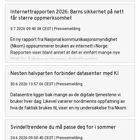
Internettrapporten 2026: Barns sikkerhet på nett
får større oppmerksomhet
3.7.2026 09:40:38 CEST
|
Pressemelding
En ny rapport fra Nasjonal kommunikasjonsmyndighet
(Nkom) oppsummerer bruken av internett i Norge.
Rapporten viser blant annet at det er innført mange nye
tiltak for å skape en tryggere digital hverdag.
Nesten halvparten forbinder datasenter med KI
30.6.2026 13:57:06 CEST
|
Pressemelding
Datasentre ligger bak mange av de digitale tjenestene vi
bruker hver dag. Likevel varierer nordmenns oppfatning av
hva de faktisk brukes til, viser en ny undersøkelse fra Nkom.
Svindeltrendene du må passe deg for i sommer
24.6.2026 09:00:40 CEST
|
Pressemelding