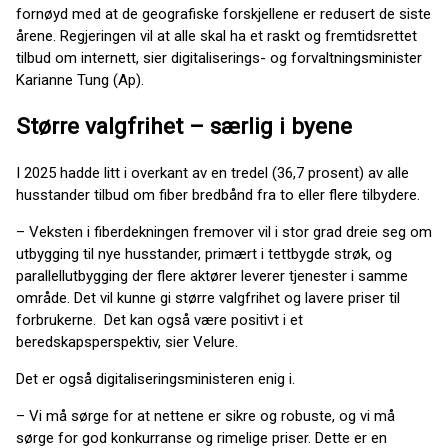
fornøyd med at de geografiske forskjellene er redusert de siste
årene. Regjeringen vil at alle skal ha et raskt og fremtidsrettet
tilbud om internett, sier digitaliserings- og forvaltningsminister
Karianne Tung (Ap).
Større valgfrihet – særlig i byene
I 2025 hadde litt i overkant av en tredel (36,7 prosent) av alle
husstander tilbud om fiber bredbånd fra to eller flere tilbydere.
– Veksten i fiberdekningen fremover vil i stor grad dreie seg om
utbygging til nye husstander, primært i tettbygde strøk, og
parallellutbygging der flere aktører leverer tjenester i samme
område. Det vil kunne gi større valgfrihet og lavere priser til
forbrukerne. Det kan også være positivt i et
beredskapsperspektiv, sier Velure.
Det er også digitaliseringsministeren enig i.
– Vi må sørge for at nettene er sikre og robuste, og vi må
sørge for god konkurranse og rimelige priser. Dette er en