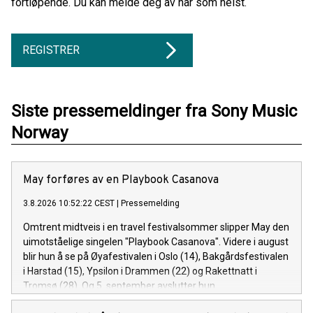
fortløpende. Du kan melde deg av når som helst.
REGISTRER
Siste pressemeldinger fra Sony Music
Norway
May forføres av en Playbook Casanova
3.8.2026 10:52:22 CEST
|
Pressemelding
Omtrent midtveis i en travel festivalsommer slipper May den
uimotståelige singelen "Playbook Casanova". Videre i august
blir hun å se på Øyafestivalen i Oslo (14), Bakgårdsfestivalen
i Harstad (15), Ypsilon i Drammen (22) og Rakettnatt i
Tromsø (28). Og 5. september avslutter hun
festivalsesongen med Spirefest i Ålesund.