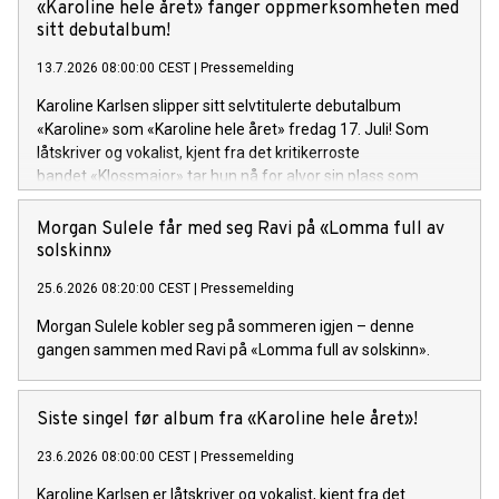
«Karoline hele året» fanger oppmerksomheten med
sitt debutalbum!
13.7.2026 08:00:00 CEST
|
Pressemelding
Karoline Karlsen slipper sitt selvtitulerte debutalbum
«Karoline» som «Karoline hele året» fredag 17. Juli! Som
låtskriver og vokalist, kjent fra det kritikerroste
bandet «Klossmajor» tar hun nå for alvor sin plass som
soloartist. Lytteren inviteres inn i et personlig og ujålete
univers fullt av varme, humor og ærlighet.
Morgan Sulele får med seg Ravi på «Lomma full av
solskinn»
25.6.2026 08:20:00 CEST
|
Pressemelding
Morgan Sulele kobler seg på sommeren igjen – denne
gangen sammen med Ravi på «Lomma full av solskinn».
Siste singel før album fra «Karoline hele året»!
23.6.2026 08:00:00 CEST
|
Pressemelding
Karoline Karlsen er låtskriver og vokalist, kjent fra det