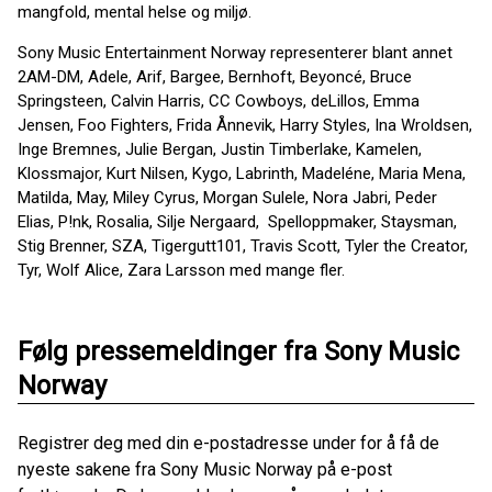
mangfold, mental helse og miljø.
Sony Music Entertainment Norway representerer blant annet
2AM-DM, Adele, Arif, Bargee, Bernhoft, Beyoncé, Bruce
Springsteen, Calvin Harris, CC Cowboys, deLillos, Emma
Jensen, Foo Fighters, Frida Ånnevik, Harry Styles, Ina Wroldsen,
Inge Bremnes, Julie Bergan, Justin Timberlake, Kamelen,
Klossmajor, Kurt Nilsen, Kygo, Labrinth, Madeléne, Maria Mena,
Matilda, May, Miley Cyrus, Morgan Sulele, Nora Jabri, Peder
Elias, P!nk, Rosalia, Silje Nergaard, Spelloppmaker, Staysman,
Stig Brenner, SZA, Tigergutt101, Travis Scott, Tyler the Creator,
Tyr, Wolf Alice, Zara Larsson med mange fler.
Følg pressemeldinger fra Sony Music
Norway
Registrer deg med din e-postadresse under for å få de
nyeste sakene fra Sony Music Norway på e-post