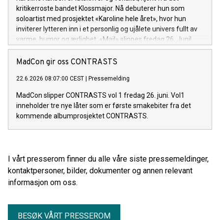
kritikerroste bandet Klossmajor. Nå debuterer hun som
soloartist med prosjektet «Karoline hele året», hvor hun
inviterer lytteren inn i et personlig og ujålete univers fullt av
varme, humor og ærlighet. «Mail» slippes fredag 26. Juni!
MadCon gir oss CONTRASTS
22.6.2026 08:07:00 CEST
|
Pressemelding
MadCon slipper CONTRASTS vol 1 fredag 26. juni. Vol1
inneholder tre nye låter som er første smakebiter fra det
kommende albumprosjektet CONTRASTS.
I vårt presserom finner du alle våre siste pressemeldinger,
kontaktpersoner, bilder, dokumenter og annen relevant
informasjon om oss.
BESØK VÅRT PRESSEROM