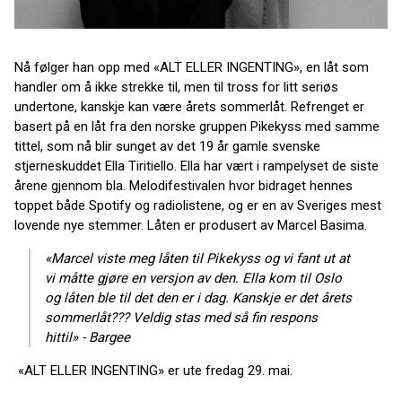
Nå følger han opp med «ALT ELLER INGENTING», en låt som
handler om å ikke strekke til, men til tross for litt seriøs
undertone, kanskje kan være årets sommerlåt. Refrenget er
basert på en låt fra den norske gruppen Pikekyss med samme
tittel, som nå blir sunget av det 19 år gamle svenske
stjerneskuddet Ella Tiritiello. Ella har vært i rampelyset de siste
årene gjennom bla. Melodifestivalen hvor bidraget hennes
toppet både Spotify og radiolistene, og er en av Sveriges mest
lovende nye stemmer. Låten er produsert av Marcel Basima.
«Marcel viste meg låten til Pikekyss og vi fant ut at
vi måtte gjøre en versjon av den. Ella kom til Oslo
og låten ble til det den er i dag.
Kanskje er det årets
sommerlåt??? Veldig stas med så fin respons
hittil» - Bargee
«ALT ELLER INGENTING» er ute fredag 29. mai.