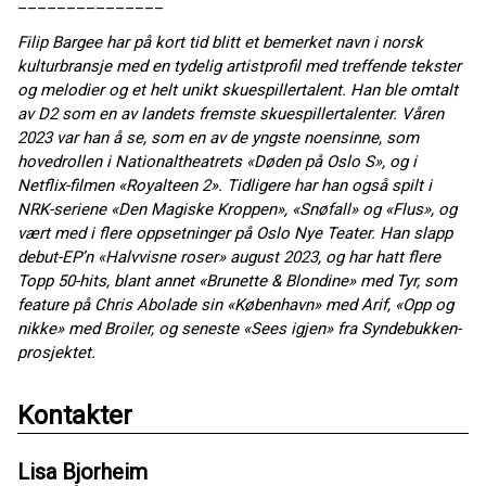
_______________
Filip Bargee har på kort tid blitt et bemerket navn i norsk
kulturbransje med en tydelig artistprofil med treffende tekster
og melodier og et helt unikt skuespillertalent. Han ble omtalt
av D2 som en av landets fremste skuespillertalenter. Våren
2023 var han å se, som en av de yngste noensinne, som
hovedrollen i Nationaltheatrets «Døden på Oslo S», og i
Netflix-filmen «Royalteen 2». Tidligere har han også spilt i
NRK-seriene «Den Magiske Kroppen», «Snøfall» og «Flus», og
vært med i flere oppsetninger på Oslo Nye Teater. Han slapp
debut-EP’n «Halvvisne roser» august 2023, og har hatt flere
Topp 50-hits, blant annet «Brunette & Blondine» med Tyr, som
feature på Chris Abolade sin «København» med Arif, «Opp og
nikke» med Broiler, og seneste «Sees igjen» fra Syndebukken-
prosjektet.
Kontakter
Lisa Bjorheim