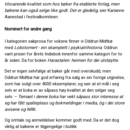
tilsvarende kvalitet som hos bøker fra etablerte forlag, men
bøkene kan også selge like godt. Det er gledelig
, sier Karianne
Aanestad i festivalkomiteen.
Nominert for andre gang
I kategorien sakprosa for voksne finner vi Oddrun Midtbø
med
Lobotomert - ein skamplett i psykiatrihistoria
. Oddrun
vant prisen for årets Indiebok innenfor samme kategori for to
år siden. Da for boken
Harastølen: heimen for dei utstøytte.
Det er ingen selvfølge at bøker går med overskudd, men
Oddrun Midtbø har god erfaring fra salg av sin forrige utgivelse,
som har solgt over 4000 eksemplarer, og sier at et mål i seg
selv er at boka er av såpass høy kvalitet at den selger seg
selv.
– Temaet i denne
boka har vekt såpass stor interesse at
eg har fått spalteplass og bokmeldingar i media,
òg i dei store
avisene og NRK.
Og omtale og anmeldelser kommer godt med. Da er det dog
viktig at bøkene er tilgjengelige i butikk.