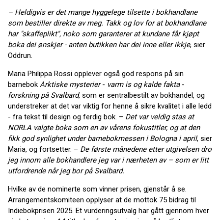
– Heldigvis er det mange hyggelege tilsette i bokhandlane
som bestiller direkte av meg. Takk og lov for at bokhandlane
har "skaffeplikt", noko som garanterer at kundane får kjøpt
boka dei ønskjer - anten butikken har dei inne eller ikkje
, sier
Oddrun.
Maria Philippa Rossi opplever også god respons på sin
barnebok
Arktiske mysterier
-
varm is og kalde fakta
-
forskning på Svalbard
, som er sentralbestilt av bokhandel, og
understreker at det var viktig for henne å sikre kvalitet i alle ledd
- fra tekst til design og ferdig bok. –
Det var veldig stas at
NORLA valgte boka som en av vårens fokustitler, og at den
fikk god synlighet under barnebokmessen i Bologna i april
, sier
Maria, og fortsetter. –
De første månedene etter utgivelsen dro
jeg innom alle bokhandlere jeg var i nærheten av – som er litt
utfordrende når jeg bor på Svalbard.
Hvilke av de nominerte som vinner prisen, gjenstår å se.
Arrangementskomiteen opplyser at de mottok 75 bidrag til
Indiebokprisen 2025. Et vurderingsutvalg har gått gjennom hver