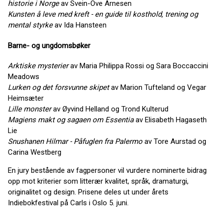
historie i Norge
av Svein-Ove Arnesen
Kunsten å leve med kreft - en guide til kosthold, trening og
mental styrke
av Ida Hansteen
Barne- og ungdomsbøker
Arktiske mysterier
av Maria Philippa Rossi og Sara Boccaccini
Meadows
Lurken og det forsvunne skipet
av Marion Tufteland og Vegar
Heimsæter
Lille monster
av Øyvind Helland og Trond Kulterud
Magiens makt og sagaen om Essentia
av Elisabeth Hagaseth
Lie
Snushanen Hilmar - Påfuglen fra Palermo
av Tore Aurstad og
Carina Westberg
En jury bestående av fagpersoner vil vurdere nominerte bidrag
opp mot kriterier som litterær kvalitet, språk, dramaturgi,
originalitet og design. Prisene deles ut under årets
Indiebokfestival på Carls i Oslo 5. juni.