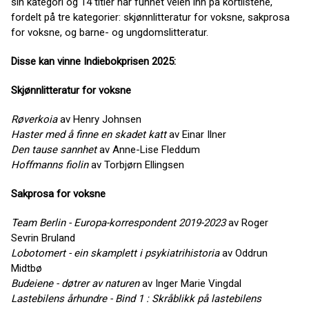
sin kategori og 14 titler har funnet veien inn på kortlistene,
fordelt på tre kategorier: skjønnlitteratur for voksne, sakprosa
for voksne, og barne- og ungdomslitteratur.
Disse kan vinne Indiebokprisen 2025:
Skjønnlitteratur for voksne
Røverkoia
av Henry Johnsen
Haster med å finne en skadet katt
av Einar Ilner
Den tause sannhet
av Anne-Lise Fleddum
Hoffmanns fiolin
av Torbjørn Ellingsen
Sakprosa for voksne
Team Berlin - Europa-korrespondent 2019-2023
av Roger
Sevrin Bruland
Lobotomert - ein skamplett i psykiatrihistoria
av Oddrun
Midtbø
Budeiene - døtrer av naturen
av Inger Marie Vingdal
Lastebilens århundre - Bind 1 : Skråblikk på lastebilens