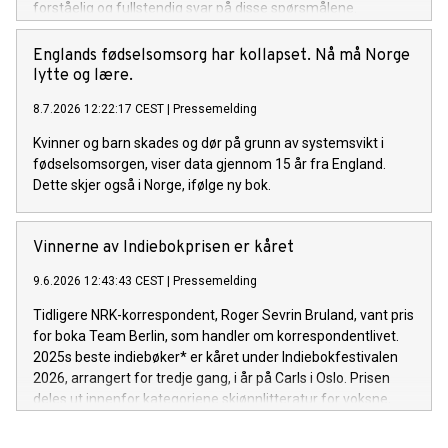
forståelig og fullstendig svar på disse spørsmålene.
Samtidig blir muligheten for rask bedring gjennom
målrettede livsstilstiltak undervurdert, særlig hos personer
Englands fødselsomsorg har kollapset. Nå må Norge
med begynnende eller etablert forstyrrelse av
lytte og lære.
blodsukkerreguleringen, mener han.
8.7.2026 12:22:17 CEST
|
Pressemelding
Kvinner og barn skades og dør på grunn av systemsvikt i
fødselsomsorgen, viser data gjennom 15 år fra England.
Dette skjer også i Norge, ifølge ny bok.
Vinnerne av Indiebokprisen er kåret
9.6.2026 12:43:43 CEST
|
Pressemelding
Tidligere NRK-korrespondent, Roger Sevrin Bruland, vant pris
for boka Team Berlin, som handler om korrespondentlivet.
2025s beste indiebøker* er kåret under Indiebokfestivalen
2026, arrangert for tredje gang, i år på Carls i Oslo. Prisen
deles ut innenfor kategoriene skjønnlitteratur for voksne,
sakprosa for voksne og barne- og ungdomsbøker.