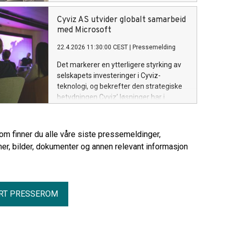
technology environment into a global
player, while also highlighting two key
Cyviz AS utvider globalt samarbeid
challenges for continued growth: the
med Microsoft
need for stronger investment in
22.4.2026 11:30:00 CEST
|
Pressemelding
technology and better access to the
Norwegian defense industry.
Det markerer en ytterligere styrking av
selskapets investeringer i Cyviz-
teknologi, og bekrefter den strategiske
betydningen Cyviz’ løsninger har i
Microsofts globale miljøer.
rom finner du alle våre siste pressemeldinger,
er, bilder, dokumenter og annen relevant informasjon
RT PRESSEROM