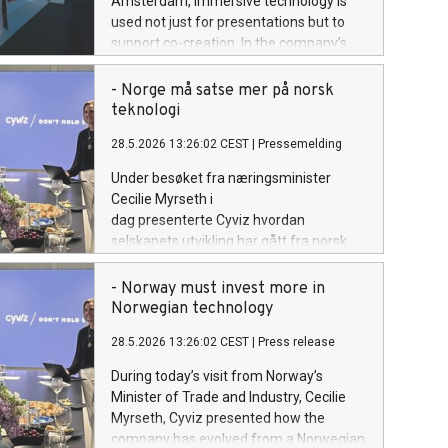
Amsterdam, immersive technology is
used not just for presentations but to
support co-creation. In the company’s
Immersive Suite, customers, data, and
technology experts come together in a
- Norge må satse mer på norsk
shared environment to address
teknologi
challenges more effectively.
28.5.2026 13:26:02 CEST
|
Pressemelding
Under besøket fra næringsminister
Cecilie Myrseth i
dag presenterte Cyviz hvordan
selskapets utvikling har gått fra norsk
teknologimiljø til en global aktør, og
samtidig to sentrale utfordringer for
- Norway must invest more in
videre vekst: behovet for sterkere
Norwegian technology
satsing på teknologi og bedre tilgang til
28.5.2026 13:26:02 CEST
|
Press release
det norske forsvarsmarkedet.
During today’s visit from Norway’s
Minister of Trade and Industry, Cecilie
Myrseth, Cyviz presented how the
company has evolved from a Norwegian