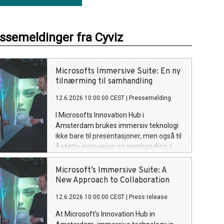
essemeldinger fra Cyviz
Microsofts Immersive Suite: En ny
tilnærming til samhandling
12.6.2026 10:00:00 CEST
|
Pressemelding
I Microsofts Innovation Hub i
Amsterdam brukes immersiv teknologi
ikke bare til presentasjoner, men også til
å støtte innovasjon og samhandling. I
deres «Immersive Suite» samles kunder,
data- og teknologieksperter i ett felles
Microsoft’s Immersive Suite: A
miljø for å løse utfordringer mer
New Approach to Collaboration
effektivt.
12.6.2026 10:00:00 CEST
|
Press release
At Microsoft’s Innovation Hub in