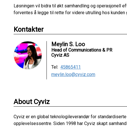
Løsningen vil bidra til økt samhandling og operasjonell eff
forventes å legge til rette for videre utrulling hos kunden 
Kontakter
Meylin S. Loo
Head of Communications & PR
Cyviz AS
Tel:
45865411
meylin.loo@cyviz.com
About Cyviz
Cyviz er en global teknologileverandør for standardisert
opplevelsessentre. Siden 1998 har Cyviz skapt samhandli