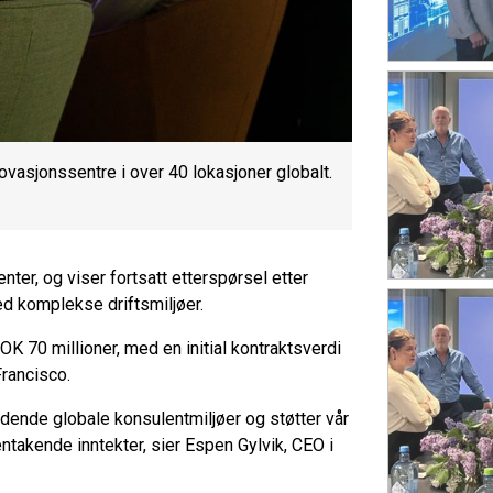
novasjonssentre i over 40 lokasjoner globalt.
er, og viser fortsatt etterspørsel etter
ed komplekse driftsmiljøer.
K 70 millioner, med en initial kontraktsverdi
Francisco.
edende globale konsulentmiljøer og støtter vår
ntakende inntekter, sier Espen Gylvik, CEO i