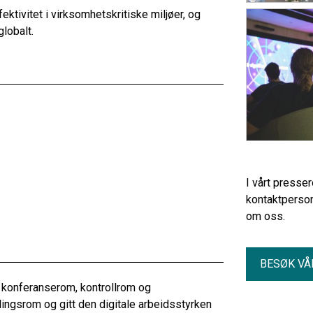
ektivitet i virksomhetskritiske miljøer, og
globalt.
I vårt presse
kontaktperson
om oss.
BESØK VÅ
e konferanserom, kontrollrom og
ngsrom og gitt den digitale arbeidsstyrken