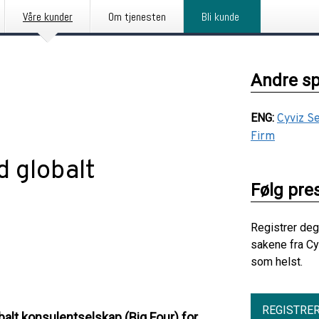
Våre kunder
Om tjenesten
Bli kunde
Andre s
ENG
:
Cyviz Se
Firm
d globalt
Følg pre
Registrer deg
sakene fra Cy
som helst.
REGISTRE
balt konsulentselskap (Big Four) for