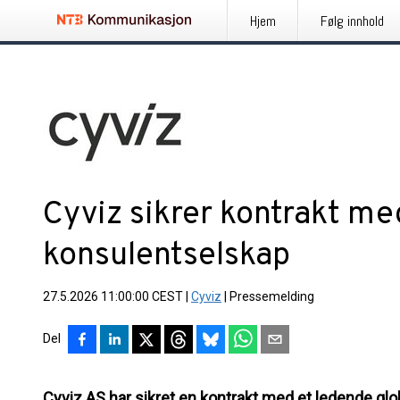
Hjem
Følg innhold
Cyviz sikrer kontrakt me
konsulentselskap
27.5.2026 11:00:00 CEST
|
Cyviz
|
Pressemelding
Del
Cyviz AS har sikret en kontrakt med et ledende glo