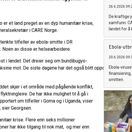
26.6.2026 09:
De kraftige 
o er et land preget av en dyp humanitær krise,
samfunn. CA
landet for å
eneralsekretær i CARE Norge.
enkte tilfeller av ebola-smitte i DR
Ebola-utbr
. Noen av disse er helsearbeidere.
20.6.2026 09:
 øst i landet. Det dreier seg om bundibugyo-
Ebola-viruse
ksine mot. De siste dagene har det også blitt oppdaget tilfeller 
finansiering,
smitten.
ruddet skjer i et område med pågående konflikt,
yktningleire. De har ikke mulighet til å gå i
portert om tilfeller i Goma og i Uganda, viser
e, sier Georgsen.
nitær krise. Flere enn seks millioner
oner har ikke tilgang til nok mat, og mer enn