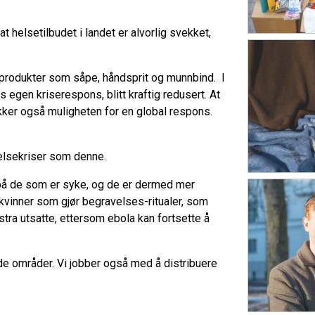
 at helsetilbudet i landet er alvorlig svekket,
e produkter som såpe, håndsprit og munnbind. I
s egen kriserespons, blitt kraftig redusert. At
ker også muligheten for en global respons.
.
d helsekriser som denne.
på de som er syke, og de er dermed mer
fte kvinner som gjør begravelses-ritualer, som
stra utsatte, ettersom ebola kan fortsette å
 områder. Vi jobber også med å distribuere