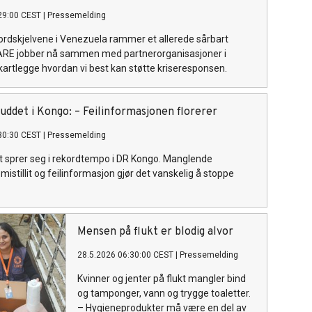
29:00 CEST
|
Pressemelding
jordskjelvene i Venezuela rammer et allerede sårbart
RE jobber nå sammen med partnerorganisasjoner i
 kartlegge hvordan vi best kan støtte kriseresponsen.
uddet i Kongo: – Feilinformasjonen florerer
30:30 CEST
|
Pressemelding
t sprer seg i rekordtempo i DR Kongo. Manglende
i Nord-
 mistillit og feilinformasjon gjør det vanskelig å stoppe
Mensen på flukt er blodig alvor
28.5.2026 06:30:00 CEST
|
Pressemelding
Kvinner og jenter på flukt mangler bind
og tamponger, vann og trygge toaletter.
– Hygieneprodukter må være en del av