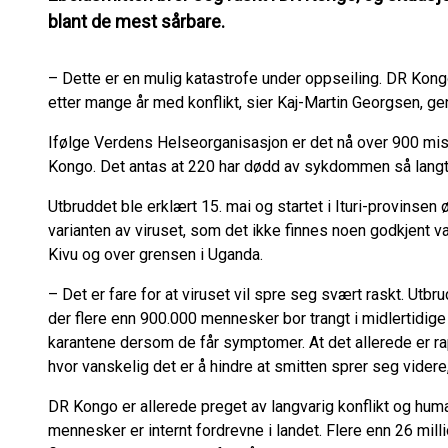
blant de mest sårbare.
– Dette er en mulig katastrofe under oppseiling. DR Kong
etter mange år med konflikt, sier Kaj-Martin Georgsen, g
Ifølge Verdens Helseorganisasjon er det nå over 900 mist
Kongo. Det antas at 220 har dødd av sykdommen så langt
Utbruddet ble erklært 15. mai og startet i Ituri-provinsen
varianten av viruset, som det ikke finnes noen godkjent va
Kivu og over grensen i Uganda.
– Det er fare for at viruset vil spre seg svært raskt. Utb
der flere enn 900.000 mennesker bor trangt i midlertidige fl
karantene dersom de får symptomer. At det allerede er rap
hvor vanskelig det er å hindre at smitten sprer seg vider
DR Kongo er allerede preget av langvarig konflikt og huma
mennesker er internt fordrevne i landet. Flere enn 26 milli