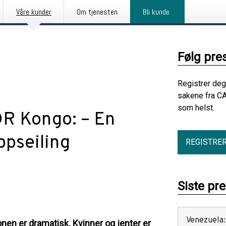
Våre kunder
Om tjenesten
Bli kunde
Følg pre
Registrer deg
sakene fra CA
som helst.
DR Kongo: – En
ppseiling
REGISTRE
Siste pr
Venezuela:
onen er dramatisk. Kvinner og jenter er