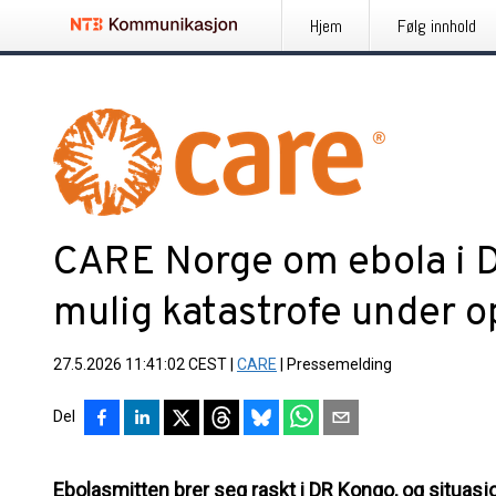
Hjem
Følg innhold
CARE Norge om ebola i 
mulig katastrofe under o
27.5.2026 11:41:02 CEST
|
CARE
|
Pressemelding
Del
Ebolasmitten brer seg raskt i DR Kongo, og situasj