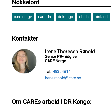
Nøkkelord
care norge
care drc
dr kongo
ebola
bistand
Kontakter
Irene Thoresen Rønold
Senior PR-rådgiver
CARE Norge
Tel:
48354814
irene.ronold@care.no
Om CAREs arbeid i DR Kongo: