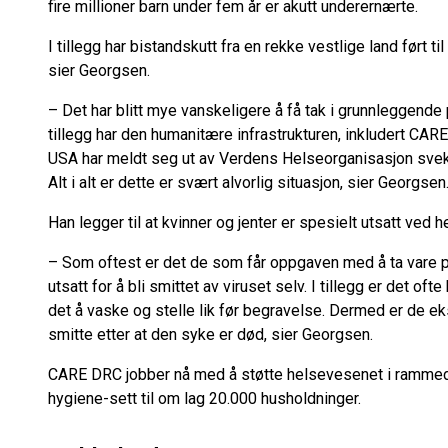
fire millioner barn under fem år er akutt underernærte.
I tillegg har bistandskutt fra en rekke vestlige land ført til
sier Georgsen.
– Det har blitt mye vanskeligere å få tak i grunnleggend
tillegg har den humanitære infrastrukturen, inkludert CARE
USA har meldt seg ut av Verdens Helseorganisasjon svek
Alt i alt er dette er svært alvorlig situasjon, sier Georgsen
Han legger til at kvinner og jenter er spesielt utsatt ve
– Som oftest er det de som får oppgaven med å ta vare 
utsatt for å bli smittet av viruset selv. I tillegg er det o
det å vaske og stelle lik før begravelse. Dermed er de ek
smitte etter at den syke er død, sier Georgsen.
CARE DRC jobber nå med å støtte helsevesenet i rammede
hygiene-sett til om lag 20.000 husholdninger.