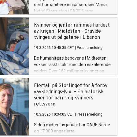
den humanitære innsatsen, sier Maria
Hyttel Storrusten i CARE Norge.
Kvinner og jenter rammes hardest
av krigen i Midtøsten - Gravide
tvinges ut på gatene i Libanon
19.3.2026 10:45:35 CET
|
Pressemelding
De humanitære behovene i Midtøsten
vokser raskt i takt med den eskalerende
volden. Over 161 millioner kvinner og
jenter, inkludert 1,6 millioner gravide,
lever nå under overhengende fare i
Flertall på Stortinget for å forby
konfliktrammede land, advarer
«avklednings-KI»: – En historisk
CARE Norge.
seier for barns og kvinners
rettsvern
10.3.2026 10:34:05 CET
|
Pressemelding
Siden midten av januar har CARE Norge
og 17 000 engasjerte