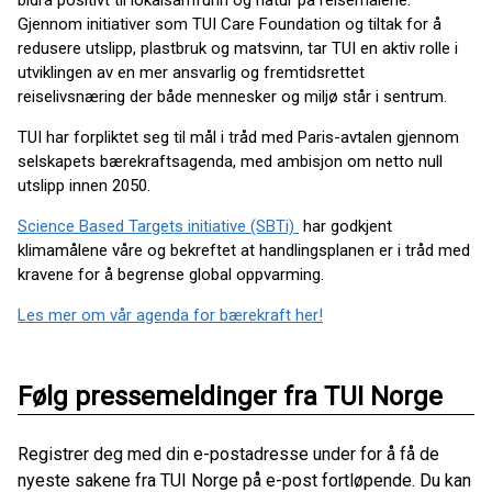
bidra positivt til lokalsamfunn og natur på reisemålene.
Gjennom initiativer som TUI Care Foundation og tiltak for å
redusere utslipp, plastbruk og matsvinn, tar TUI en aktiv rolle i
utviklingen av en mer ansvarlig og fremtidsrettet
reiselivsnæring der både mennesker og miljø står i sentrum.
TUI har forpliktet seg til mål i tråd med Paris-avtalen gjennom
selskapets bærekraftsagenda, med ambisjon om netto null
utslipp innen 2050.
Science Based Targets initiative (SBTi)
har godkjent
klimamålene våre og bekreftet at handlingsplanen er i tråd med
kravene for å begrense global oppvarming.
Les mer om vår agenda for bærekraft her!
Følg pressemeldinger fra TUI Norge
Registrer deg med din e-postadresse under for å få de
nyeste sakene fra TUI Norge på e-post fortløpende. Du kan