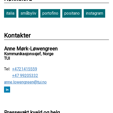
italia
småbyliv
portofino
positano
instagram
Kontakter
Anne Mørk-Løwengreen
Kommunikasjonssjef, Norge
TUI
Tel:
+4721415559
+47 99205332
anne.lowengreen@tui.no
Pressevakt kveld og helg