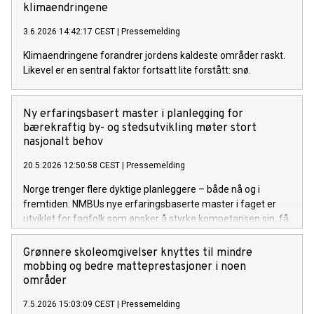
klimaendringene
3.6.2026 14:42:17 CEST
|
Pressemelding
Klimaendringene forandrer jordens kaldeste områder raskt.
Likevel er en sentral faktor fortsatt lite forstått: snø.
Ny erfaringsbasert master i planlegging for
bærekraftig by- og stedsutvikling møter stort
nasjonalt behov
20.5.2026 12:50:58 CEST
|
Pressemelding
Norge trenger flere dyktige planleggere – både nå og i
fremtiden. NMBUs nye erfaringsbaserte master i faget er
utviklet for fagfolk som ønsker å styrke kompetansen sin, få
faglig påfyll og ta karrieren et steg videre.
Grønnere skoleomgivelser knyttes til mindre
mobbing og bedre matteprestasjoner i noen
områder
7.5.2026 15:03:09 CEST
|
Pressemelding