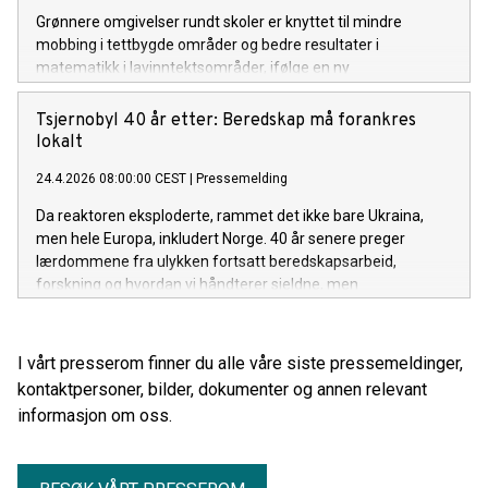
Grønnere omgivelser rundt skoler er knyttet til mindre
mobbing i tettbygde områder og bedre resultater i
matematikk i lavinntektsområder, ifølge en ny
landsdekkende norsk studie som omfatter nesten hele
grunnskolen.
Tsjernobyl 40 år etter: Beredskap må forankres
lokalt
24.4.2026 08:00:00 CEST
|
Pressemelding
Da reaktoren eksploderte, rammet det ikke bare Ukraina,
men hele Europa, inkludert Norge. 40 år senere preger
lærdommene fra ulykken fortsatt beredskapsarbeid,
forskning og hvordan vi håndterer sjeldne, men
høykonsekvente hendelser i samfunnet.
I vårt presserom finner du alle våre siste pressemeldinger,
kontaktpersoner, bilder, dokumenter og annen relevant
informasjon om oss.