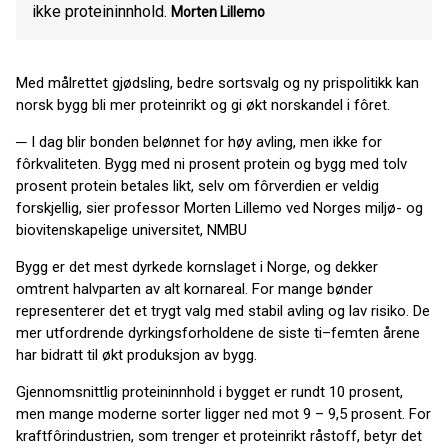
ikke proteininnhold.
Morten Lillemo
Med målrettet gjødsling, bedre sortsvalg og ny prispolitikk kan
norsk bygg bli mer proteinrikt og gi økt norskandel i fôret.
─ I dag blir bonden belønnet for høy avling, men ikke for
fôrkvaliteten. Bygg med ni prosent protein og bygg med tolv
prosent protein betales likt, selv om fôrverdien er veldig
forskjellig, sier professor Morten Lillemo ved Norges miljø- og
biovitenskapelige universitet, NMBU
Bygg er det mest dyrkede kornslaget i Norge, og dekker
omtrent halvparten av alt kornareal. For mange bønder
representerer det et trygt valg med stabil avling og lav risiko. De
mer utfordrende dyrkingsforholdene de siste ti–femten årene
har bidratt til økt produksjon av bygg.
Gjennomsnittlig proteininnhold i bygget er rundt 10 prosent,
men mange moderne sorter ligger ned mot 9 – 9,5 prosent. For
kraftfôrindustrien, som trenger et proteinrikt råstoff, betyr det