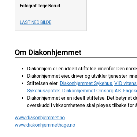
Fotograf Terje Borud
LAST NED BILDE
Om Diakonhjemmet
Diakonhjem er en ideell stiftelse innenfor Den norske
Diakonhjemmet eier, driver og utvikler tjenester in
Stiftelsen eier:
Diakonhjemmet Sykehus.
VID viten
Sykehusapotek.
Diakonhjemmet Omsorg AS
.
Fagsk
Diakonhjemmet er en ideell stiftelse. Det betyr at d
overskudd i virksomhetene skal pløyes tilbake for å 
www.diakonhjemmet.no
www.diakonhjemmethage.no