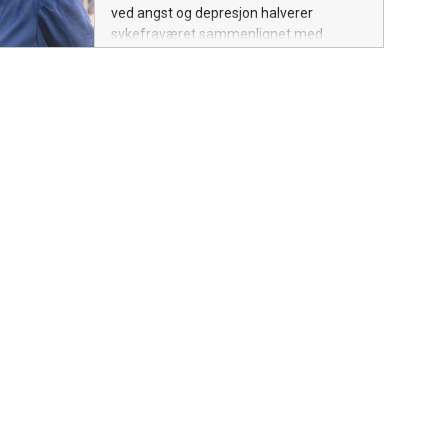
ved angst og depresjon halverer
sykefraværet sammenlignet med
pasienter som må vente på behandling.