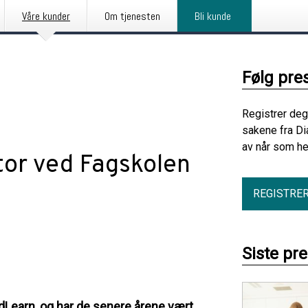
Våre kunder
Om tjenesten
Bli kunde
Følg pre
Registrer deg
sakene fra D
av når som he
tor ved Fagskolen
REGISTRE
Siste pr
Learn, og har de senere årene vært