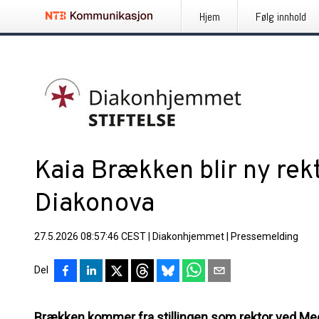
Hjem
Følg innhold
Kaia Brækken blir ny rek
Diakonova
27.5.2026 08:57:46 CEST
|
Diakonhjemmet
|
Pressemelding
Del
Brækken kommer fra stillingen som rektor ved Med