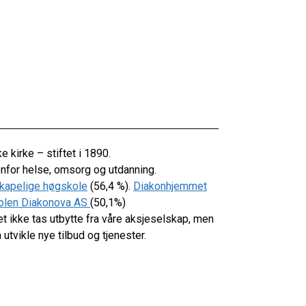
 kirke – stiftet i 1890.
nenfor helse, omsorg og utdanning.
skapelige høgskole
(56,4 %).
Diakonhjemmet
olen Diakonova AS
(50,1%)
et ikke tas utbytte fra våre aksjeselskap, men
utvikle nye tilbud og tjenester.