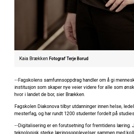
Kaia Brækken
Fotograf Terje Borud
--Fagskolens samfunnsoppdrag handler om å gi mennesker 
institusjon som skaper nye veier videre for alle som øn
hvor i landet de bor, sier Brækken.
Fagskolen Diakonova tilbyr utdanninger innen helse, lede
mesterfag, og har rundt 1200 studenter fordelt på studiest
--Digitalisering er en forutsetning for fremtidens læring. 
teknologisk sterke læringsopplevelser sammen med kolle