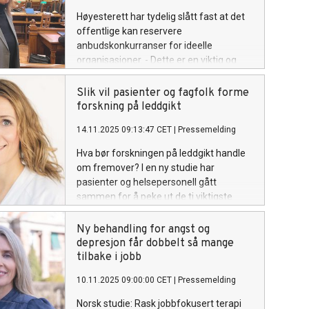
Høyesterett har tydelig slått fast at det
offentlige kan reservere
anbudskonkurranser for ideelle
organisasjoner. - Dette er en viktig og
prinsipiell dom, sier Anita Ellefsen, leder i
Ideelt Nettverk.
Slik vil pasienter og fagfolk forme
forskning på leddgikt
14.11.2025 09:13:47 CET
|
Pressemelding
Hva bør forskningen på leddgikt handle
om fremover? I en ny studie har
pasienter og helsepersonell gått
sammen for å peke ut de ti viktigste
spørsmålene for forskningen på feltet.
Øverst på listen står forebygging.
Ny behandling for angst og
depresjon får dobbelt så mange
tilbake i jobb
10.11.2025 09:00:00 CET
|
Pressemelding
Norsk studie: Rask jobbfokusert terapi