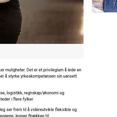
muligheter. Det er et privilegium å lede en
sker å styrke yrkeskompetansen sin uansett
lse, logistikk, regnskap/økonomi og
eder i flere fylker.
Jeg ser frem til å videreutvikle fleksible og
gaene, legger Brækken til.