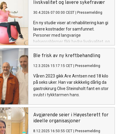
livskvalitet og lavere sykefravær
30.4.2026 07:00:00 CEST
|
Pressemelding
En ny studie viser at rehabilitering kan gi
lavere kostnader for samfunnet.
Personer med langvarige
helseproblemer fikk bedre livskvalitet, og
sykefraværet gikk ned.
Ble frisk av ny kreftbehandling
12.3.2026 15:17:15 CET
|
Pressemelding
Våren 2023 gikk Are Arntsen ned 18 kilo
på seks uker. Han var skikkelig dårlig da
gastrokirurg Olve Steinsholt fant en stor
svulst i tykktarmen hans.
Avgjørende seier i Høyesterett for
ideelle organisasjoner
8.12.2025 16:50:55 CET
|
Pressemelding