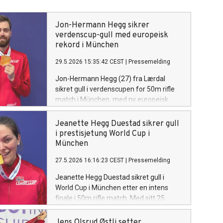
Jon-Hermann Hegg sikrer
verdenscup-gull med europeisk
rekord i München
29.5.2026 15:35:42 CEST
|
Pressemelding
Jon-Hermann Hegg (27) fra Lærdal
sikret gull i verdenscupen for 50m rifle
match i München, med ny europeisk
rekord på 360,1 poeng. Han er rangert
som nummer 1 i verden, med seieren
Jeanette Hegg Duestad sikrer gull
som hans 20. verdenscupmedalje.
i prestisjetung World Cup i
Sølvet gikk til Lucas Kryzs og bronse til
München
Dimitri Dutendas fra Frankrike.
27.5.2026 16:16:23 CEST
|
Pressemelding
Jeanette Hegg Duestad sikret gull i
World Cup i München etter en intens
finale i 50m rifle match. Med sitt 25.
World Cup medalje, viste verdenseneren
overtaket med en imponerende
Jens Olsrud Østli setter