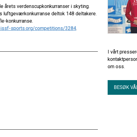
le årets verdenscupkonkurranser i skyting.
enes luftgeværkonkurranse deltok 148 deltakere.
le-konkurranse.
.issf-sports.org/competitions/3284
.
I vårt presse
kontaktperson
om oss.
BESØK VÅ