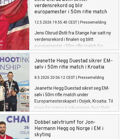
avslutning, og vant med kun 0,1 poengs
verdensrekord og blir
margin. Konkurransen samlet 732
europamester i 50m rifle match
utøvere fra 85 nasjoner.
12.5.2026 19:55:40 CEST
|
Pressemelding
Jens Olsrud Østli fra Stange har satt ny
verdensrekord i finalen og blitt
europamester i 50m rifle match for
juniorer under Europamesterskapet i
Kroatia. Østli, som også vant tittelen i
Jeanette Hegg Duestad sikrer EM-
2025, dominerte både i innledende
sølv i 50m rifle match i Kroatia
skyting og finalen, og sikret dermed sin
8.5.2026 20:06:12 CEST
|
Pressemelding
andre europamestertittel i denne
øvelsen.
Jeanette Hegg Duestad sikret seg EM-
sølv i 50m rifle match under
Europamesterskapet i Osijek, Kroatia. Til
tross for intens konkurranse, hvor Nele
Stark satte europeisk og verdensrekord,
tok Duestad sin 22.
Dobbel sølvtriumf for Jon-
mesterskapsmedalje. Jeanette, fra
Hermann Hegg og Norge i EM i
Revetal/Nøtterø Skytterlag, er rangert
skyting