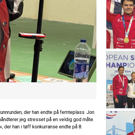
runnrunden, der han endte på femteplass. Jon
 håndterer jeg stresset på en veldig god måte.
n», der han i tøff konkurranse endte på 8.