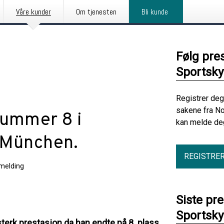
Våre kunder
Om tjenesten
Bli kunde
Følg pre
Sportsky
Registrer deg
sakene fra No
nummer 8 i
kan melde deg
i München.
REGISTRE
melding
Siste pr
Sportsky
terk prestasjon da han endte på 8. plass