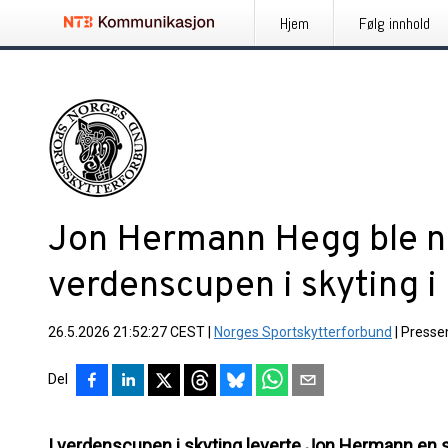
Hjem
Følg innhold
Jon Hermann Hegg ble 
verdenscupen i skyting 
26.5.2026 21:52:27 CEST
|
Norges Sportskytterforbund
|
Presse
Del
I verdenscupen i skyting leverte Jon Hermann en s