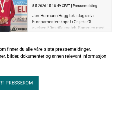
som verdens beste i øvelsen.
8.5.2026 15:18:49 CEST
|
Pressemelding
Jon-Hermann Hegg tok i dag sølv i
Europamesterskapet i Osijek i OL-
øvelsen 50m rifle match. Sammen med
lagkameratene Ole Martin Halvorsen og
Henrik Larsen ble det også lagsølv i
samme øvelse.
rom finner du alle våre siste pressemeldinger,
er, bilder, dokumenter og annen relevant informasjon
RT PRESSEROM