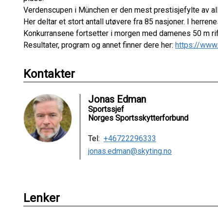
Verdenscupen i München er den mest prestisjefylte av al
Her deltar et stort antall utøvere fra 85 nasjoner. I herr
Konkurransene fortsetter i morgen med damenes 50 m rif
Resultater, program og annet finner dere her:
https://www
Kontakter
Jonas Edman
Sportssjef
Norges Sportsskytterforbund
Tel:
+46722296333
jonas.edman@skyting.no
Lenker