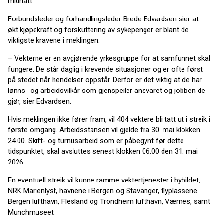
midnatt.
Forbundsleder og forhandlingsleder Brede Edvardsen sier at
økt kjøpekraft og forskuttering av sykepenger er blant de
viktigste kravene i meklingen.
– Vekterne er en avgjørende yrkesgruppe for at samfunnet skal
fungere. De står daglig i krevende situasjoner og er ofte først
på stedet når hendelser oppstår. Derfor er det viktig at de har
lønns- og arbeidsvilkår som gjenspeiler ansvaret og jobben de
gjør, sier Edvardsen.
Hvis meklingen ikke fører fram, vil 404 vektere bli tatt ut i streik i
første omgang. Arbeidsstansen vil gjelde fra 30. mai klokken
24.00. Skift- og turnusarbeid som er påbegynt før dette
tidspunktet, skal avsluttes senest klokken 06.00 den 31. mai
2026.
En eventuell streik vil kunne ramme vektertjenester i bybildet,
NRK Marienlyst, havnene i Bergen og Stavanger, flyplassene
Bergen lufthavn, Flesland og Trondheim lufthavn, Værnes, samt
Munchmuseet.