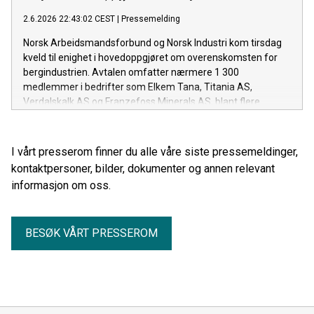
2.6.2026 22:43:02 CEST
|
Pressemelding
Norsk Arbeidsmandsforbund og Norsk Industri kom tirsdag
kveld til enighet i hovedoppgjøret om overenskomsten for
bergindustrien. Avtalen omfatter nærmere 1 300
medlemmer i bedrifter som Elkem Tana, Titania AS,
Verdalskalk AS og Franzefoss Minerals AS, blant flere.
I vårt presserom finner du alle våre siste pressemeldinger,
kontaktpersoner, bilder, dokumenter og annen relevant
informasjon om oss.
BESØK VÅRT PRESSEROM