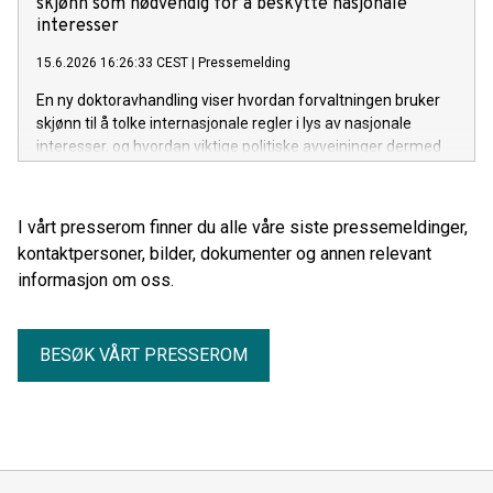
skjønn som nødvendig for å beskytte nasjonale
interesser
15.6.2026 16:26:33 CEST
|
Pressemelding
En ny doktoravhandling viser hvordan forvaltningen bruker
skjønn til å tolke internasjonale regler i lys av nasjonale
interesser, og hvordan viktige politiske avveininger dermed
flyttes fra folkevalgte organer til embetsverket.
I vårt presserom finner du alle våre siste pressemeldinger,
kontaktpersoner, bilder, dokumenter og annen relevant
informasjon om oss.
BESØK VÅRT PRESSEROM