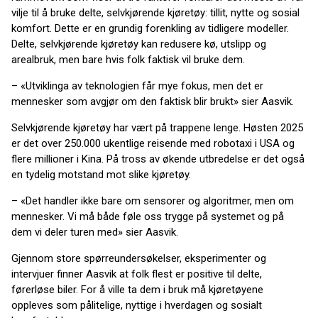
vilje til å bruke delte, selvkjørende kjøretøy: tillit, nytte og sosial
komfort. Dette er en grundig forenkling av tidligere modeller.
Delte, selvkjørende kjøretøy kan redusere kø, utslipp og
arealbruk, men bare hvis folk faktisk vil bruke dem.
– «Utviklinga av teknologien får mye fokus, men det er
mennesker som avgjør om den faktisk blir brukt» sier Aasvik.
Selvkjørende kjøretøy har vært på trappene lenge. Høsten 2025
er det over 250.000 ukentlige reisende med robotaxi i USA og
flere millioner i Kina. På tross av økende utbredelse er det også
en tydelig motstand mot slike kjøretøy.
– «Det handler ikke bare om sensorer og algoritmer, men om
mennesker. Vi må både føle oss trygge på systemet og på
dem vi deler turen med» sier Aasvik.
Gjennom store spørreundersøkelser, eksperimenter og
intervjuer finner Aasvik at folk flest er positive til delte,
førerløse biler. For å ville ta dem i bruk må kjøretøyene
oppleves som pålitelige, nyttige i hverdagen og sosialt