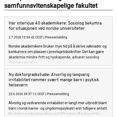
samfunnsvitenskapelige fakultet
Har intervjua 40 akademikere: Sosiolog bekymra
for situasjonen ved norske universiteter
2.7.2026 10:50:42 CEST
|
Pressemelding
Norske akademikere bruker mye tid på å skrive søknader og
konkurrere om plassen i prestisjetidsskrifter. Det kan gjøre
akademia mindre fritt og nyskapende, advarer sosiolog
Hannah Løke Kjos.
Ny doktorgradsstudie: Alvorlig og langvarig
irritabilitet rammer svært mange barn i psykisk
helsevern
23.6.2026 09:37:12 CEST
|
Pressemelding
Alvorlig og vedvarende irritabilitet er langt mer utbredt blant
barn i norsk barne- og ungdomspsykiatri enn tidligere antatt.
Ny doktorgradsavhandling ved UiO peker på behovet for