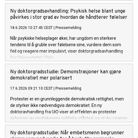
tidlig identifisering samt tiltak som retter seg mot både
barnets reguleringsvansker og foreldrenes belastning.
Ny doktorgradsavhandling: Psykisk helse blant unge
påvirkes i stor grad av hvordan de håndterer følelser
18.6.2026 10:27:45 CEST
|
Pressemelding
Når psykiske helseplager øker, har ungdom en sterkere
tendens til å gruble over følelsene sine, vurdere dem som
feil og reagere mer impulsivt, viser doktorgradsavhandling
fra Universitetet i Oslo.
Ny doktorgradsstudie: Demonstrasjoner kan gjøre
demokratiet mer polarisert
17.6.2026 09:21:10 CEST
|
Pressemelding
Protester er en grunnleggende demokratisk rettighet, men
de styrker ikke nødvendigvis demokratiet. En ny
doktoravhandling fra UiO viser at effekten av protester
avhenger av mottakerens politiske ståsted, og at de i mange
tilfeller kan bidra til økt polarisering snarere enn bredere
demokratisk mobilisering.
Ny doktorgradsstudie: Når embetsmenn begrunner