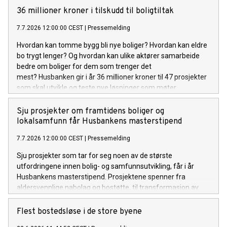
36 millioner kroner i tilskudd til boligtiltak
7.7.2026 12:00:00 CEST
|
Pressemelding
Hvordan kan tomme bygg bli nye boliger? Hvordan kan eldre
bo trygt lenger? Og hvordan kan ulike aktører samarbeide
bedre om boliger for dem som trenger det
mest? Husbanken gir i år 36 millioner kroner til 47 prosjekter
som skal utvikle og teste nye løsninger som møter
boligpolitiske utfordringer.
Sju prosjekter om framtidens boliger og
lokalsamfunn får Husbankens masterstipend
7.7.2026 12:00:00 CEST
|
Pressemelding
Sju prosjekter som tar for seg noen av de største
utfordringene innen bolig- og samfunnsutvikling, får i år
Husbankens masterstipend. Prosjektene spenner fra
aldersvennlige nabolag og bostøtte, til transformasjon av
eksisterende bygg og kommunal boligpolitikk.
Flest bostedsløse i de store byene