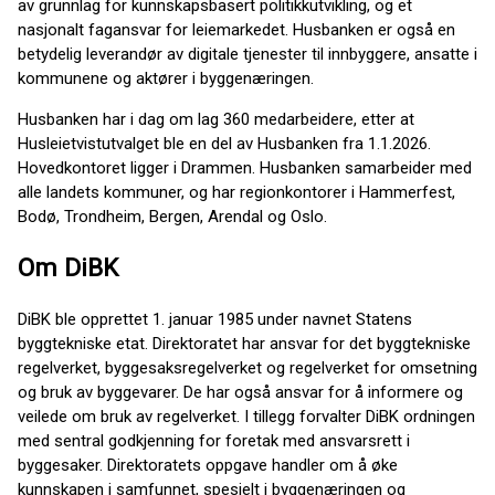
av grunnlag for kunnskapsbasert politikkutvikling, og et
nasjonalt fagansvar for leiemarkedet. Husbanken er også en
betydelig leverandør av digitale tjenester til innbyggere, ansatte i
kommunene og aktører i byggenæringen.
Husbanken har i dag om lag 360 medarbeidere, etter at
Husleietvistutvalget ble en del av Husbanken fra 1.1.2026.
Hovedkontoret ligger i Drammen. Husbanken samarbeider med
alle landets kommuner, og har regionkontorer i Hammerfest,
Bodø, Trondheim, Bergen, Arendal og Oslo.
Om DiBK
DiBK ble opprettet 1. januar 1985 under navnet Statens
byggtekniske etat. Direktoratet har ansvar for det byggtekniske
regelverket, byggesaksregelverket og regelverket for omsetning
og bruk av byggevarer. De har også ansvar for å informere og
veilede om bruk av regelverket. I tillegg forvalter DiBK ordningen
med sentral godkjenning for foretak med ansvarsrett i
byggesaker. Direktoratets oppgave handler om å øke
kunnskapen i samfunnet, spesielt i byggenæringen og