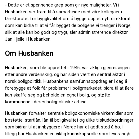
- Dette er et spennende grep som gir nye muligheter. Vi i
Husbanken ser fram til å samarbeide med våre kollegaer i
Direktoratet for byggkvalitet om å bygge opp et nytt direktorat
som kan bidra til at vi får bygget de boligene vi trenger i Norge,
slik at alle kan bo godt og trygt, sier administrerende direktør
Jan Hjelle i Husbanken.
Om Husbanken
Husbanken, som ble opprettet i 1946, var viktig i gjenreisingen
etter andre verdenskrig, og har siden vært en sentral aktør i
norsk boligpolitikk. Husbankens samfunnsoppdrag er i dag å
forebygge at folk får problemer i boligmarkedet, bidra til at flere
kan skaffe seg og beholde en egnet bolig, og støtte
kommunene i deres boligpolitiske arbeid.
Husbanken forvalter sentrale boligøkonomiske virkemidler som
bostøtte, startlån, lån til boligkvalitet og ulike tilskuddsordninger
som bidrar til at innbyggere i Norge har et godt sted å bo. I
tillegg har Husbanken en viktig kunnskapsrolle som leverandør