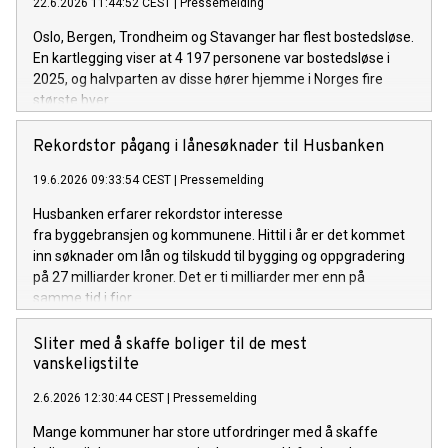
22.6.2026 11:44:52 CEST
|
Pressemelding
Oslo, Bergen, Trondheim og Stavanger har flest bostedsløse.
En kartlegging viser at 4 197 personene var bostedsløse i
2025, og halvparten av disse hører hjemme i Norges fire
største byer.
Rekordstor pågang i lånesøknader til Husbanken
19.6.2026 09:33:54 CEST
|
Pressemelding
Husbanken erfarer rekordstor interesse
fra byggebransjen og kommunene. Hittil i år er det kommet
inn søknader om lån og tilskudd til bygging og oppgradering
på 27 milliarder kroner. Det er ti milliarder mer enn på
samme tid i fjor.
Sliter med å skaffe boliger til de mest
vanskeligstilte
2.6.2026 12:30:44 CEST
|
Pressemelding
Mange kommuner har store utfordringer med å skaffe