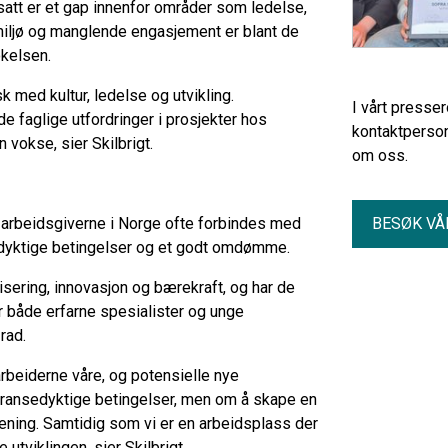
satt er et gap innenfor områder som ledelse,
dsmiljø og manglende engasjement er blant de
søkelsen.
k med kultur, ledelse og utvikling.
I vårt presse
de faglige utfordringer i prosjekter hos
kontaktperson
 vokse, sier Skilbrigt.
om oss.
e arbeidsgiverne i Norge ofte forbindes med
BESØK VÅ
sedyktige betingelser og et godt omdømme.
isering, innovasjon og bærekraft, og har de
r både erfarne spesialister og unge
å rad.
arbeiderne våre, og potensielle nye
rransedyktige betingelser, men om å skape en
mening. Samtidig som vi er en arbeidsplass der
utviklingen, sier Skilbrigt.