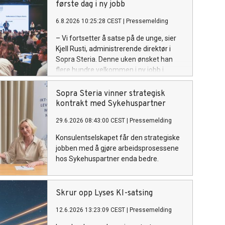
første dag i ny jobb
6.8.2026 10:25:28 CEST
|
Pressemelding
– Vi fortsetter å satse på de unge, sier
Kjell Rusti, administrerende direktør i
Sopra Steria. Denne uken ønsket han
flere hundre velkommen i ny jobb i
konsulentselskapet.
Sopra Steria vinner strategisk
kontrakt med Sykehuspartner
29.6.2026 08:43:00 CEST
|
Pressemelding
Konsulentselskapet får den strategiske
jobben med å gjøre arbeidsprosessene
hos Sykehuspartner enda bedre.
Skrur opp Lyses KI-satsing
12.6.2026 13:23:09 CEST
|
Pressemelding