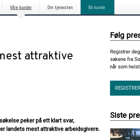
Våre kunder
Om tjenesten
Bli kunde
Følg pre
Registrer deg
mest attraktive
sakene fra So
når som helst
REGISTRE
Siste pr
søkelse peker på ett klart svar,
over landets mest attraktive arbeidsgivere.