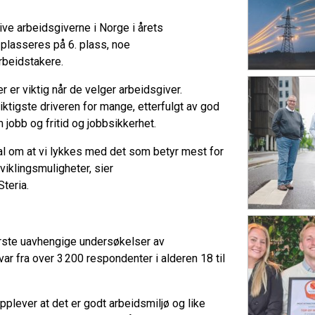
tive arbeidsgiverne i Norge i årets
lasseres på 6. plass, noe
arbeidstakere.
er viktig når de velger arbeidsgiver.
iktigste driveren for mange, etterfulgt av god
 jobb og fritid og jobbsikkerhet.
ignal om at vi lykkes med det som betyr mest for
viklingsmuligheter, sier
Steria.
rste uavhengige undersøkelser av
var fra over 3 200 respondenter i alderen 18 til
plever at det er godt arbeidsmiljø og like