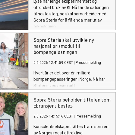
Lyse har lenge eksperimentert og
utforsket bruk av KI. Nå tar de satsingen
til neste steg, og skal samarbeide med
Sopra Steria for å få enda mer ut av
teknologien.
Sopra Steria skal utvikle ny
nasjonal prismodul til
bompengeløsningen
9.6.2026 12:41:59 CEST
|
Pressemelding
Hvert år er det over én milliard
bompengepasseringer i Norge. Nå har
Statens vegvesen gitt
Sopra Steria oppdraget med å utvikle en
fremtidsrettet fleksibel løsning for
Sopra Steria beholder tittelen som
identifisering og prissetting (IP).
«bransjens beste»
2.6.2026 14:15:16 CEST
|
Pressemelding
Konsulentselskapet løftes fram som en
av Norges mest attraktive