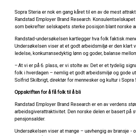
Sopra Steria er nok en gang kåret til en av de mest attrak
Randstad Employer Brand Research. Konsulentselskapet p
som bekrefter selskapets sterke posisjon blant norske 
Randstad-undersøkelsen kartlegger hva folk faktisk mener 
Undersøkelsen viser at et godt arbeidsmiljø er den klart v
ledelse, konkurransedyktig lønn og goder, balanse mellom
– At vi er på 6. plass, er vi stolte av. Det er et tydelig s
folk i hverdagen – nemlig et godt arbeidsmiljø og gode ut
Solfrid Skilbrigt, direktør for mennesker og kultur i Sopra 
Oppskriften for å få folk til å bli
Randstad Employer Brand Research er en av verdens stø
arbeidsgiverattraktivitet. Den norske delen er basert på s
pensjonsalder.
Undersøkelsen viser at mange – uavhengig av bransje - op