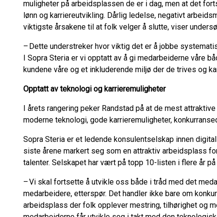
muligheter på arbeidsplassen de er i dag, men at det fort
lønn og karriereutvikling. Dårlig ledelse, negativt arbei
viktigste årsakene til at folk velger å slutte, viser under
– Dette understreker hvor viktig det er å jobbe systematis
I Sopra Steria er vi opptatt av å gi medarbeiderne våre bå
kundene våre og et inkluderende miljø der de trives og kan
Opptatt av teknologi og karrieremuligheter
I årets rangering peker Randstad på at de mest attraktiv
moderne teknologi, gode karrieremuligheter, konkurran
Sopra Steria er et ledende konsulentselskap innen digital
siste årene markert seg som en attraktiv arbeidsplass fo
talenter. Selskapet har vært på topp 10-listen i flere år p
– Vi skal fortsette å utvikle oss både i tråd med det med
medarbeidere, etterspør. Det handler ikke bare om konku
arbeidsplass der folk opplever mestring, tilhørighet og 
medarbeiderne får utvikle seg i takt med den teknologiske 