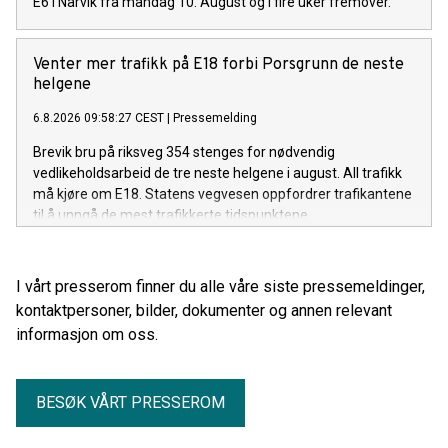
E6 i Narvik fra mandag 10. August og i fire uker fremover.
Venter mer trafikk på E18 forbi Porsgrunn de neste
helgene
6.8.2026 09:58:27 CEST
|
Pressemelding
Brevik bru på riksveg 354 stenges for nødvendig
vedlikeholdsarbeid de tre neste helgene i august. All trafikk
må kjøre om E18. Statens vegvesen oppfordrer trafikantene
til å unngå de mest trafikkerte tidspunktene.
I vårt presserom finner du alle våre siste pressemeldinger,
kontaktpersoner, bilder, dokumenter og annen relevant
informasjon om oss.
BESØK VÅRT PRESSEROM