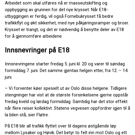
Arbeidet som skal utføres nå er masseutskifting og
oppbygging av grunnen for det nye krysset. Når E18-
utbyggingen er ferdig, vil også Fornebukrysset få bedre
trafikkflyt og økt sikkerhet, med nye påkjøringsramper og broer.
Krysset er trangt, og det er nødvendig å benytte deler av E18
for å gjennomføre arbeidene.
Innsnevringer på E18
Innsnevringene starter fredag 5. juni kl. 20 og varer til søndag
formiddag 7. juni. Det samme gjentas helgen etter, fra 12. – 14.
juni.
– Vi forventer køer spesielt ut av Oslo disse helgene. Tidligere
stengninger har vist at de største forsinkelsene gjerne oppstår
fredag kveld og lørdag formiddag. Samtidig har det stor effekt
når flere reiser kollektivt. Statens vegvesen oppfordrer igjen til å
la bilen stå, sier Fløtre.
På E18 blir all trafikk flyttet over til dagens østgående løp
mellom Lysaker og Høvik. Det betyr to felt inn mot Oslo og ett