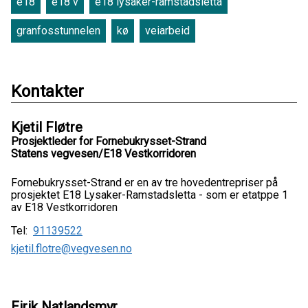
e18
e18 v
e18 lysaker-ramstadsletta
granfosstunnelen
kø
veiarbeid
Kontakter
Kjetil Fløtre
Prosjektleder for Fornebukrysset-Strand
Statens vegvesen/E18 Vestkorridoren
Fornebukrysset-Strand er en av tre hovedentrepriser på
prosjektet E18 Lysaker-Ramstadsletta - som er etatppe 1
av E18 Vestkorridoren
Tel:
91139522
kjetil.flotre@vegvesen.no
Eirik Natlandsmyr