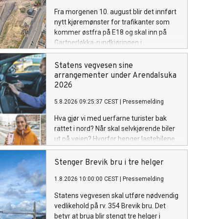
Fra morgenen 10. august blir det innført
nytt kjøremønster for trafikanter som
kommer østfra på E18 og skal inn på
Gartnerløkka-rundkjøringen i
Kristiansand.
Statens vegvesen sine
arrangementer under Arendalsuka
2026
5.8.2026 09:25:37 CEST
|
Pressemelding
Hva gjør vi med uerfarne turister bak
rattet i nord? Når skal selvkjørende biler
ut på veien? Hvorfor henger lastebilene
igjen når ladingen er klar? Hvordan skal
vi ruste opp veiene våre for krig og
Stenger Brevik bru i tre helger
krise? Her er Statens vegvesen sine
1.8.2026 10:00:00 CEST
|
Pressemelding
arrangementer under Arendalsuka
2026.
Statens vegvesen skal utføre nødvendig
vedlikehold på rv. 354 Brevik bru. Det
betyr at brua blir stengt tre helger i