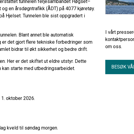
 erstattet tunnelen ferjesambandet Høgset–
t og en årsdøgntrafikk (ÅDT) på 4077 kjøretøy.
på Hjelset. Tunnelen ble sist oppgradert i
I vårt presse
 tunnelen. Blant annet ble automatisk
kontaktperson
gg er det gjort flere tekniske forbedringer som
om oss.
let bidrar til økt sikkerhet og bedre drift.
n. Her er det skiftet ut eldre utstyr. Dette
BESØK VÅ
en kan starte med utbedringsarbeidet.
t 1. oktober 2026.
andag kveld til søndag morgen.