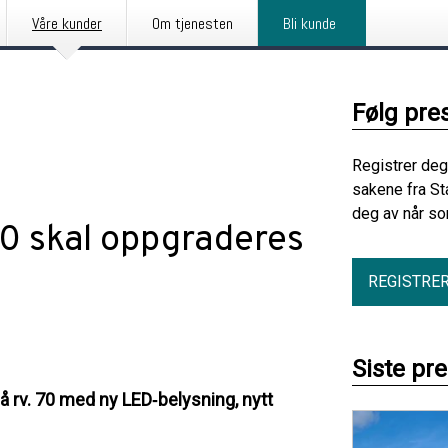
Våre kunder
Om tjenesten
Bli kunde
Følg pre
Registrer deg
sakene fra St
deg av når so
70 skal oppgraderes
REGISTRE
Siste pr
 rv. 70 med ny LED‑belysning, nytt