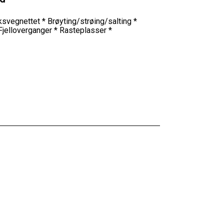
riksvegnettet * Brøyting/strøing/salting *
 Fjelloverganger * Rasteplasser *