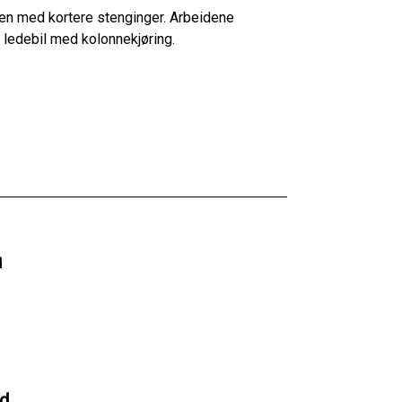
men med kortere stenginger. Arbeidene
 ledebil med kolonnekjøring.
d
ld