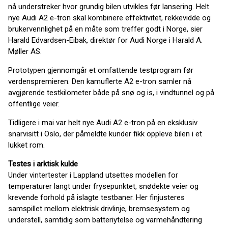
nå understreker hvor grundig bilen utvikles før lansering. Helt
nye Audi A2 e-tron skal kombinere effektivitet, rekkevidde og
brukervennlighet på en måte som treffer godt i Norge, sier
Harald Edvardsen-Eibak, direktør for Audi Norge i Harald A.
Møller AS.
Prototypen gjennomgår et omfattende testprogram før
verdenspremieren. Den kamuflerte A2 e-tron samler nå
avgjørende testkilometer både på snø og is, i vindtunnel og på
offentlige veier.
Tidligere i mai var helt nye Audi A2 e-tron på en eksklusiv
snarvisitt i Oslo, der påmeldte kunder fikk oppleve bilen i et
lukket rom.
Testes i arktisk kulde
Under vintertester i Lappland utsettes modellen for
temperaturer langt under frysepunktet, snødekte veier og
krevende forhold på islagte testbaner. Her finjusteres
samspillet mellom elektrisk drivlinje, bremsesystem og
understell, samtidig som batteriytelse og varmehåndtering