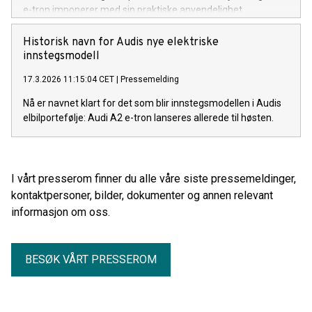
e-tron imponerer med sin praktiske anvendelighet.
Forbedrede førerassistentsystemer, 1.800 kilo tilhengervekt
og for første gang i en Audi: toveis lading.
Historisk navn for Audis nye elektriske
innstegsmodell
17.3.2026 11:15:04 CET
|
Pressemelding
Nå er navnet klart for det som blir innstegsmodellen i Audis
elbilportefølje: Audi A2 e-tron lanseres allerede til høsten.
I vårt presserom finner du alle våre siste pressemeldinger,
kontaktpersoner, bilder, dokumenter og annen relevant
informasjon om oss.
BESØK VÅRT PRESSEROM