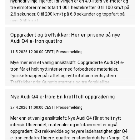
hybriddrivlinje. Hjertet i drivlinjen er en 4,0-liters V8-motor og
tre elmotorer med totalt 1 001 hestekrefter. 0 til 100 km/t på
2,6 sekunder, 0 til 200 km/t på 6,8 sekunder og toppfart på
over 350 km/t.
Oppgradert og treffsikker: Her er prisene på nye
Audi Q4 e-tron quattro
11.5.2026 12:00:00 CEST
|
Pressemelding
Mye mer enn et vanlig ansiktsløft: Oppgraderte Audi Q4 e-
tron får et helt nytt interiør med forbedrede materialer,
fysiske knapper på rattet og nytt infotainmentsystem.
Treffsikker pris: Gunstig startpris og tre forskjellige
utstyrspakker med attraktive priser treffer godt i Norge fra
start. Mer praktisk enn noen gang: Høyere ladehastighet, økt
Nye Audi Q4 e-tron: En kraftfull oppgradering
rekkevidde og 1.800 kilo tilhengervekt gjør oppgraderte Audi
27.4.2026 11:00:00 CEST
|
Pressemelding
Q4 e-tron enda mer praktisk. Alle modellene som selges i
Norge har quattro som standardutstyr.
Mer enn et vanlig ansiktsløft: Nye Audi Q4 får et helt nytt
interiør. Utseendet, materialer og infotainment er også
oppgradert. Økt rekkevidde og høyere ladehastighet gjør Q4
e-tron enda kraftigere. quattro er standardutstyr i Norge. Q4