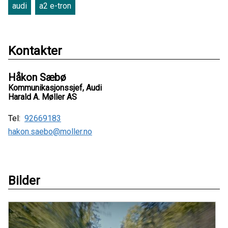
audi
a2 e-tron
Kontakter
Håkon Sæbø
Kommunikasjonssjef, Audi
Harald A. Møller AS
Tel:
92669183
hakon.saebo@moller.no
Bilder