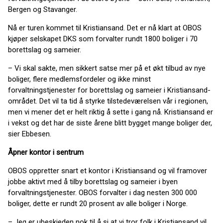
Bergen og Stavanger.
Nå er turen kommet til Kristiansand. Det er nå klart at OBOS
kjøper selskapet DKS som forvalter rundt 1800 boliger i 70
borettslag og sameier.
– Vi skal sakte, men sikkert satse mer på et økt tilbud av nye
boliger, flere medlemsfordeler og ikke minst
forvaltningstjenester for borettslag og sameier i Kristiansand-
området. Det vil ta tid å styrke tilstedeværelsen vår i regionen,
men vi mener det er helt riktig å sette i gang nå. Kristiansand er
i vekst og det har de siste årene blitt bygget mange boliger der,
sier Ebbesen.
Åpner kontor i sentrum
OBOS oppretter snart et kontor i Kristiansand og vil framover
jobbe aktivt med å tilby borettslag og sameier i byen
forvaltningstjenester. OBOS forvalter i dag nesten 300 000
boliger, dette er rundt 20 prosent av alle boliger i Norge.
– Jeg er ubeskjeden nok til å si at vi tror folk i Kristiansand vil