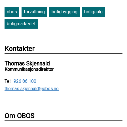
obos
forvaltning
boligbygging
boligsalg
boligmarkedet
Kontakter
Thomas Skjennald
Kommunikasjonsdirektør
Tel:
926 86 100
thomas.skjennald@obos.no
Om OBOS