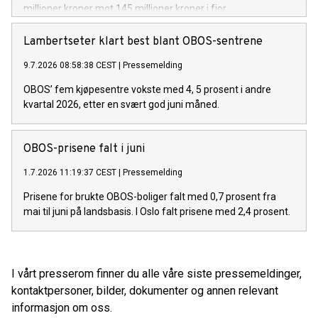
millioner kroner mot 145 millioner kroner i fjor.
Lambertseter klart best blant OBOS-sentrene
9.7.2026 08:58:38 CEST
|
Pressemelding
OBOS’ fem kjøpesentre vokste med 4, 5 prosent i andre
kvartal 2026, etter en svært god juni måned.
OBOS-prisene falt i juni
1.7.2026 11:19:37 CEST
|
Pressemelding
Prisene for brukte OBOS-boliger falt med 0,7 prosent fra
mai til juni på landsbasis. I Oslo falt prisene med 2,4 prosent.
I vårt presserom finner du alle våre siste pressemeldinger,
kontaktpersoner, bilder, dokumenter og annen relevant
informasjon om oss.