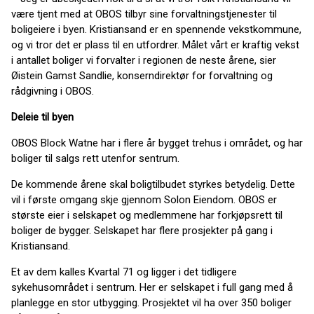
være tjent med at OBOS tilbyr sine forvaltningstjenester til
boligeiere i byen. Kristiansand er en spennende vekstkommune,
og vi tror det er plass til en utfordrer. Målet vårt er kraftig vekst
i antallet boliger vi forvalter i regionen de neste årene, sier
Øistein Gamst Sandlie, konserndirektør for forvaltning og
rådgivning i OBOS.
Deleie til byen
OBOS Block Watne har i flere år bygget trehus i området, og har
boliger til salgs rett utenfor sentrum.
De kommende årene skal boligtilbudet styrkes betydelig. Dette
vil i første omgang skje gjennom Solon Eiendom. OBOS er
største eier i selskapet og medlemmene har forkjøpsrett til
boliger de bygger. Selskapet har flere prosjekter på gang i
Kristiansand.
Et av dem kalles Kvartal 71 og ligger i det tidligere
sykehusområdet i sentrum. Her er selskapet i full gang med å
planlegge en stor utbygging. Prosjektet vil ha over 350 boliger