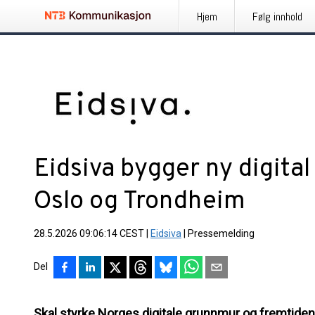
Hjem
Følg innhold
Eidsiva bygger ny digita
Oslo og Trondheim
28.5.2026 09:06:14 CEST
|
Eidsiva
|
Pressemelding
Del
Skal styrke Norges digitale grunnmur og fremtidens