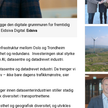
ygge den digitale grunnmuren for fremtidig
Eidsiva Digital.
Eidsiva
nfrastruktur mellom Oslo og Trondheim
thet og redundans. Investeringen skal styrke
 AI, datasentre og datadrevet industri.
atasentre og datadrevet industri. Da trenger vi
ov – ikke bare dagens trafikkmønstre, sier
er innen datasenterindustrien stiller stadig
k diversitet i transportnettene.
thet og geografisk diversitet, og utvikles