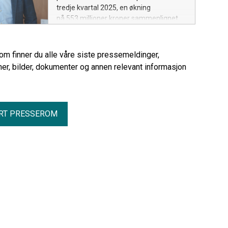
tredje kvartal 2025, en økning
på 553 millioner kroner sammenlignet
med samme periode i 2024.
rom finner du alle våre siste pressemeldinger,
er, bilder, dokumenter og annen relevant informasjon
RT PRESSEROM