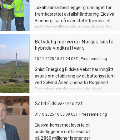
Lokalt samarbeid legger grunnlaget for
fremtidsrettet avfallshåndtering. Eidsiva
Bioenergi tar nå over stafettpinnen i et
ambisiøst miljøprosjekt som skal styrke
materialgjenvinningen og redusere
klimagassutslippene i Innlandet.
Betydelig merverdi i Norges første
hybride vindkraftverk
13.11.2025 15:57:24 CET
|
Pressemelding
Gnist Energi og Eidsiva Vekst har inngått
avtale om etablering av et batterisystem
ved Solvind Åsen vindpark i Rogaland.
Prosjektet markerer et viktig steg i
utviklingen av moderne energisystemer
der uregulert vindkraft kobles direkte
Solid Eidsiva-resultat
med energilagring og avansert
31.10.2025 10:00:00 CET
|
Pressemelding
markedsoptimalisering.
Eidsiva-konsernet leverte et
underliggende driftsresultat
på 2 860 millioner kroner per