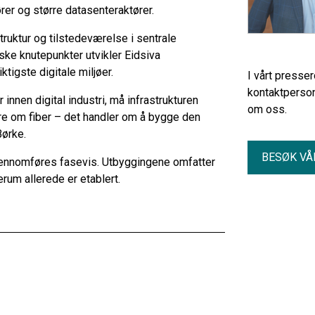
rer og større datasenteraktører.
ruktur og tilstedeværelse i sentrale
ske knutepunkter utvikler Eidsiva
igste digitale miljøer.
I vårt presse
kontaktperson
innen digital industri, må infrastrukturen
om oss.
are om fiber – det handler om å bygge den
Børke.
BESØK VÅ
 gjennomføres fasevis. Utbyggingene omfatter
um allerede er etablert.