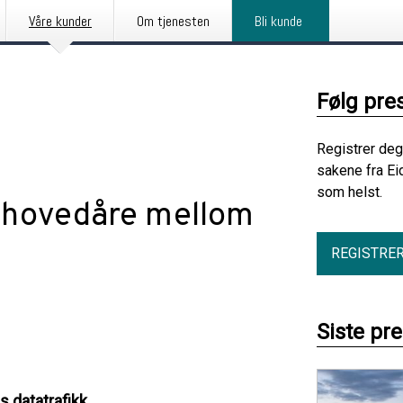
Våre kunder
Om tjenesten
Bli kunde
Følg pre
Registrer deg
sakene fra Ei
som helst.
l hovedåre mellom
REGISTRE
Siste pr
 datatrafikk.