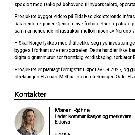
spesielt med tanke på behovene til hyperscalere, operatø
Prosjektet bygger videre på Eidsivas eksisterende infrast
datasenterregioner. Gjennom nye forbindelser og strategi
sammenhengende infrastruktur mellom noen av Norges vikt
– Skal Norge lykkes med å tiltrekke seg nye investeringer 
bygges i forkant av etterspørselen. Dette handler ikke b
digitale grunnmuren for fremtidig verdiskaping, forklarer 
Prosjektet er planlagt ferdigstilt i løpet av Q4 2027, og
strekningen Elverum-Melhus, mens strekningen Oslo-Elver
Kontakter
Maren Røhne
Leder Kommunikasjon og merkevare
Eidsiva
Eidsiva