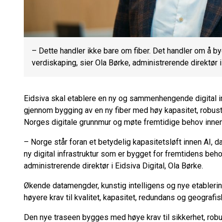
– Dette handler ikke bare om fiber. Det handler om å b
verdiskaping, sier Ola Børke, administrerende direktør i 
Eidsiva skal etablere en ny og sammenhengende digital i
gjennom bygging av en ny fiber med høy kapasitet, robus
Norges digitale grunnmur og møte fremtidige behov innen
– Norge står foran et betydelig kapasitetsløft innen AI, d
ny digital infrastruktur som er bygget for fremtidens beh
administrerende direktør i Eidsiva Digital, Ola Børke.
Økende datamengder, kunstig intelligens og nye etablering
høyere krav til kvalitet, kapasitet, redundans og geografis
Den nye traseen bygges med høye krav til sikkerhet, robus