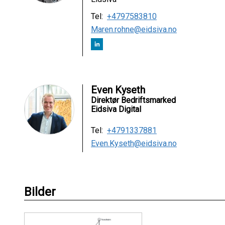
Tel:
+4797583810
Maren.rohne@eidsiva.no
Even Kyseth
Direktør Bedriftsmarked
Eidsiva Digital
Tel:
+4791337881
Even.Kyseth@eidsiva.no
Bilder