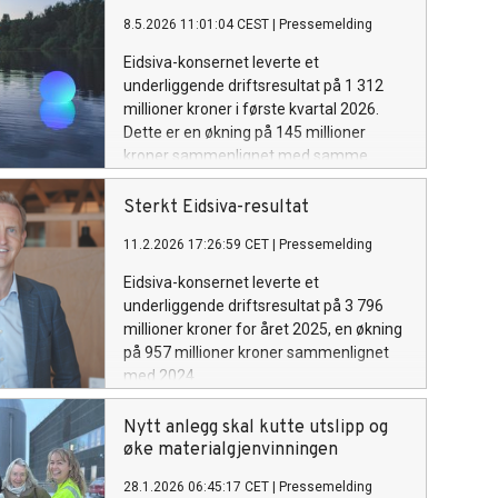
8.5.2026 11:01:04 CEST
|
Pressemelding
Eidsiva-konsernet leverte et
underliggende driftsresultat på 1 312
millioner kroner i første kvartal 2026.
Dette er en økning på 145 millioner
kroner sammenlignet med samme
periode i 2025.
Sterkt Eidsiva-resultat
11.2.2026 17:26:59 CET
|
Pressemelding
Eidsiva-konsernet leverte et
underliggende driftsresultat på 3 796
millioner kroner for året 2025, en økning
på 957 millioner kroner sammenlignet
med 2024.
Nytt anlegg skal kutte utslipp og
øke materialgjenvinningen
28.1.2026 06:45:17 CET
|
Pressemelding