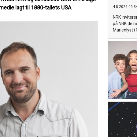
ie lagt til 1880-tallets USA.
4.8.2026 09:3
NRK invitere
på NRK de n
Marienlyst i 