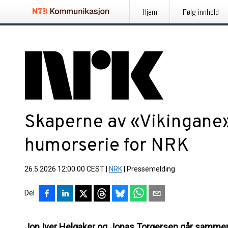
Hjem
Følg innhold
Skaperne av «Vikingane»
humorserie for NRK
26.5.2026 12:00:00 CEST
|
NRK
|
Pressemelding
Del
Jon Iver Helgaker og Jonas Torgersen går samme