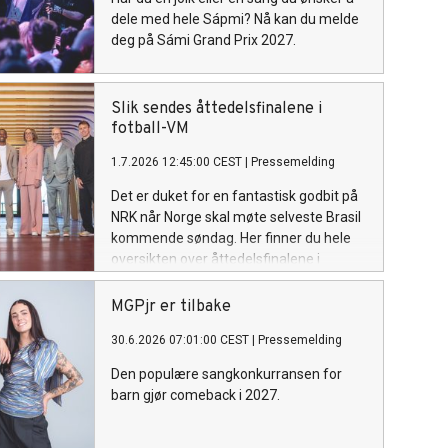
dele med hele Sápmi? Nå kan du melde
deg på Sámi Grand Prix 2027.
Slik sendes åttedelsfinalene i
fotball-VM
1.7.2026 12:45:00 CEST
|
Pressemelding
Det er duket for en fantastisk godbit på
NRK når Norge skal møte selveste Brasil
kommende søndag. Her finner du hele
oversikten over åttedelsfinalene i
fotball-VM.
MGPjr er tilbake
30.6.2026 07:01:00 CEST
|
Pressemelding
Den populære sangkonkurransen for
barn gjør comeback i 2027.