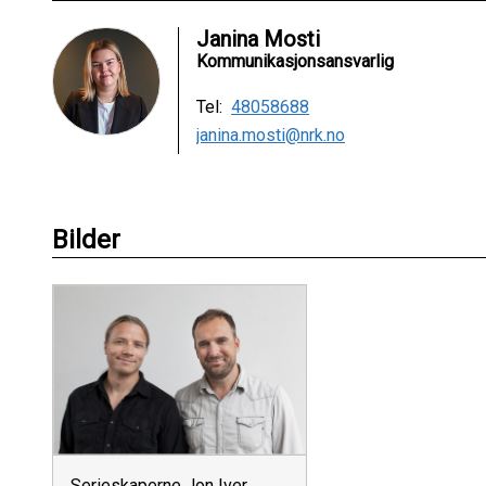
Janina Mosti
Kommunikasjonsansvarlig
Tel:
48058688
janina.mosti@nrk.no
Bilder
Serieskaperne Jon Iver