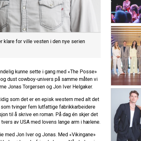
klare for ville vesten i den nye serien
 endelig kunne sette i gang med «The Posse»
 og dust cowboy-univers på samme måten vi
erne Jonas Torgersen og Jon Iver Helgaker.
idig som det er en episk western med alt det
 som tvinger fem lutfattige fabrikkarbeidere
jon til å skrive en roman. På dag én skjer det
 tvers av USA med lovens lange arm i hælene.
rie med Jon Iver og Jonas. Med «Vikingane»