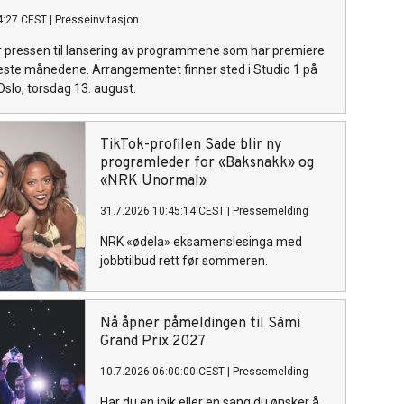
4:27 CEST
|
Presseinvitasjon
r pressen til lansering av programmene som har premiere
este månedene. Arrangementet finner sted i Studio 1 på
Oslo, torsdag 13. august.
TikTok-profilen Sade blir ny
programleder for «Baksnakk» og
«NRK Unormal»
31.7.2026 10:45:14 CEST
|
Pressemelding
NRK «ødela» eksamenslesinga med
jobbtilbud rett før sommeren.
Nå åpner påmeldingen til Sámi
Grand Prix 2027
10.7.2026 06:00:00 CEST
|
Pressemelding
Har du en joik eller en sang du ønsker å