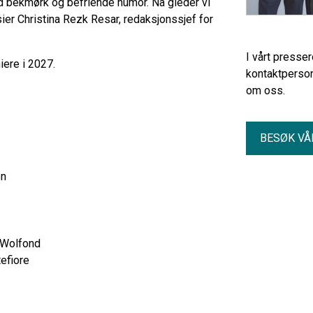
ed bekmørk og befriende humor. Nå gleder vi
sier Christina Rezk Resar, redaksjonssjef for
I vårt presse
iere i 2027.
kontaktperson
om oss.
BESØK VÅ
en
 Wolfond
efiore