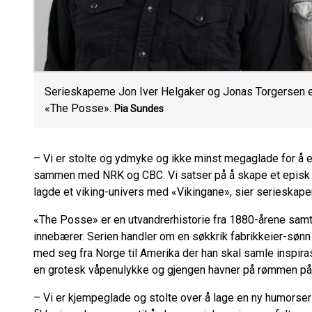
Serieskaperne Jon Iver Helgaker og Jonas Torgersen er 
«The Posse».
Pia Sundes
– Vi er stolte og ydmyke og ikke minst megaglade for å
sammen med NRK og CBC. Vi satser på å skape et episk
lagde et viking-univers med «Vikingane», sier serieskap
«The Posse» er en utvandrerhistorie fra 1880-årene samt
innebærer. Serien handler om en søkkrik fabrikkeier-sønn
med seg fra Norge til Amerika der han skal samle inspiras
en grotesk våpenulykke og gjengen havner på rømmen på
– Vi er kjempeglade og stolte over å lage en ny humorse