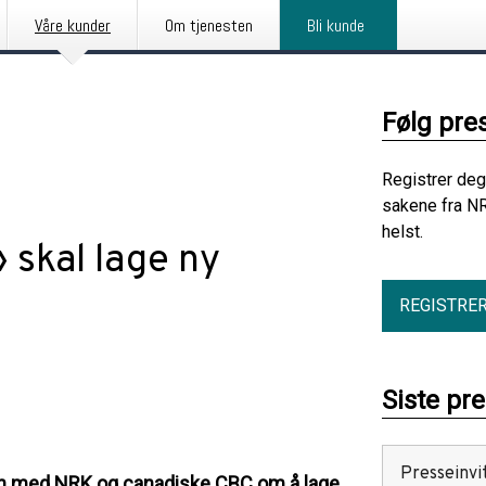
Våre kunder
Om tjenesten
Bli kunde
Følg pre
Registrer deg
sakene fra NR
helst.
 skal lage ny
REGISTRE
Siste pr
Presse­invi
n med NRK og canadiske CBC om å lage