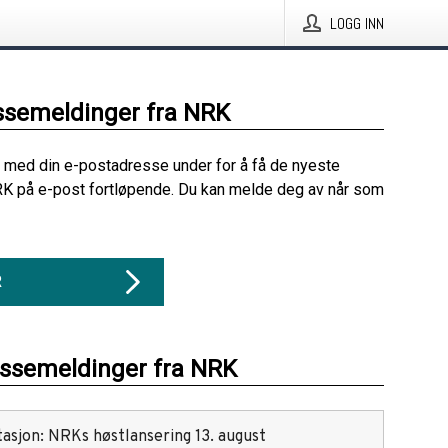
LOGG INN
ssemeldinger fra NRK
 med din e-postadresse under for å få de nyeste
K på e-post fortløpende. Du kan melde deg av når som
R
essemeldinger fra NRK
ta­sjon: NRKs høst­lansering 13. august