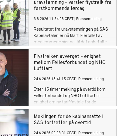
uravstemning – varsler flystreik fra
førstkommende lørdag
3.8.2026 11:34:08 CEST
|
Pressemelding
Resultatet fra uravstemningen på SAS
Kabinavtalen er nå klart: Flertallet av
medlemmene sier nei til det anbefalte
forslaget. Fellesforbundet sender derfor
ut ny plassfratredelse for samtlige av
Flystreiken avverget – enighet
forbundets medlemmer på SAS
mellom Fellesforbundet og NHO
Kabinavtalen.
Luftfart
24.6.2026 15:41:15 CEST
|
Pressemelding
Etter 15 timer mekling på overtid kom
Fellesforbundet og NHO Luftfart til
enighet om ny tariffavtale for de
kabinansatte i SAS. Flystreiken er
dermed avverget.
Meklingen for de kabinansatte i
SAS fortsetter på overtid
24.6.2026 00:08:31 CEST
|
Pressemelding