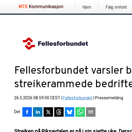
Hjem
Følg innhold
Fellesforbundet varsler b
streikerammede bedrift
26.5.2026 08:59:00 CEST
|
Fellesforbundet
|
Pressemelding
Del
Streiken på Riksavtalen er nå i sin sjette uke. Dersom