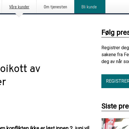
Våre kunder
Om tjenesten
Bli kunde
Følg pre
Registrer deg
sakene fra Fe
deg av når so
oikott av
er
REGISTRE
Siste pr
 konflikten ikke er løst innen 2. juni vil