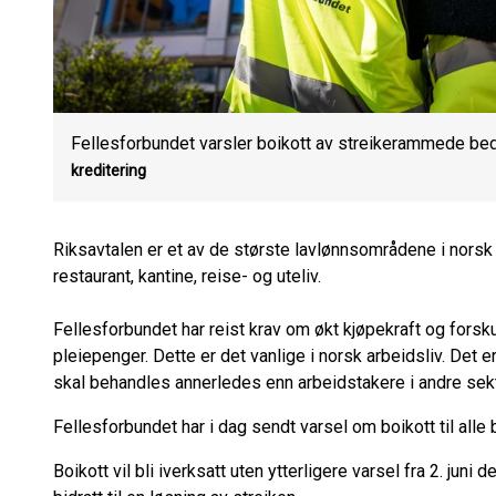
Fellesforbundet varsler boikott av streikerammede bed
kreditering
Riksavtalen er et av de største lavlønnsområdene i norsk a
restaurant, kantine, reise- og uteliv.
Fellesforbundet har reist krav om økt kjøpekraft og fors
pleiepenger. Dette er det vanlige i norsk arbeidsliv. Det e
skal behandles annerledes enn arbeidstakere i andre sekt
Fellesforbundet har i dag sendt varsel om boikott til alle 
Boikott vil bli iverksatt uten ytterligere varsel fra 2. jun