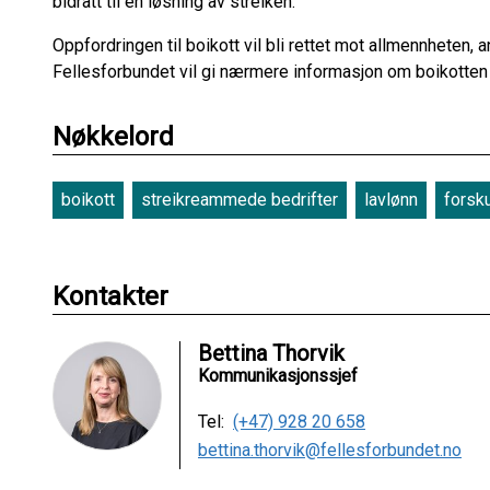
bidratt til en løsning av streiken.
Oppfordringen til boikott vil bli rettet mot allmennheten, 
Fellesforbundet vil gi nærmere informasjon om boikotten d
Nøkkelord
boikott
streikreammede bedrifter
lavlønn
forsk
Kontakter
Bettina Thorvik
Kommunikasjonssjef
Tel:
(+47) 928 20 658
bettina.thorvik@fellesforbundet.no