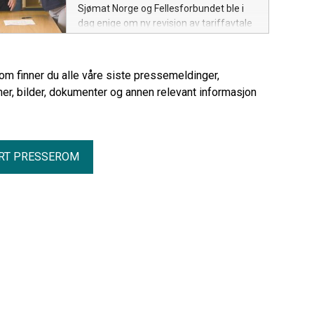
Sjømat Norge og Fellesforbundet ble i
dag enige om ny revisjon av tariffavtale
for de nesten 4000 medlemmene på
Havbruksoverenskomsten. Den nye
avtalen sikrer medlemmene en
rom finner du alle våre siste pressemeldinger,
lønnsvekst og forskuttering av
er, bilder, dokumenter og annen relevant informasjon
sykepenger helt i tråd med frontfaget.
RT PRESSEROM