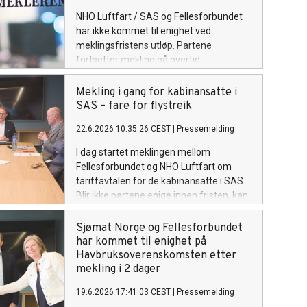
NHO Luftfart / SAS og Fellesforbundet
har ikke kommet til enighet ved
meklingsfristens utløp. Partene
fortsetter mekling på overtid.
Mekling i gang for kabinansatte i
SAS – fare for flystreik
22.6.2026 10:35:26 CEST
|
Pressemelding
I dag startet meklingen mellom
Fellesforbundet og NHO Luftfart om
tariffavtalen for de kabinansatte i SAS.
Blir ikke partene enige innen fristen, kan
det bli streik fra onsdag.
Sjømat Norge og Fellesforbundet
har kommet til enighet på
Havbruksoverenskomsten etter
mekling i 2 dager
19.6.2026 17:41:03 CEST
|
Pressemelding