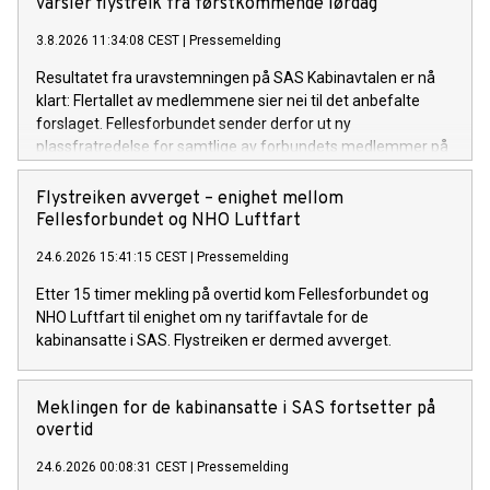
varsler flystreik fra førstkommende lørdag
3.8.2026 11:34:08 CEST
|
Pressemelding
Resultatet fra uravstemningen på SAS Kabinavtalen er nå
klart: Flertallet av medlemmene sier nei til det anbefalte
forslaget. Fellesforbundet sender derfor ut ny
plassfratredelse for samtlige av forbundets medlemmer på
SAS Kabinavtalen.
Flystreiken avverget – enighet mellom
Fellesforbundet og NHO Luftfart
24.6.2026 15:41:15 CEST
|
Pressemelding
Etter 15 timer mekling på overtid kom Fellesforbundet og
NHO Luftfart til enighet om ny tariffavtale for de
kabinansatte i SAS. Flystreiken er dermed avverget.
Meklingen for de kabinansatte i SAS fortsetter på
overtid
24.6.2026 00:08:31 CEST
|
Pressemelding