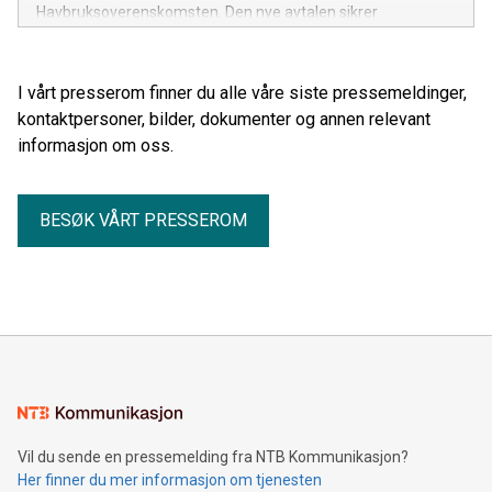
Havbruksoverenskomsten. Den nye avtalen sikrer
medlemmene en lønnsvekst og forskuttering av sykepenger
helt i tråd med frontfaget.
I vårt presserom finner du alle våre siste pressemeldinger,
kontaktpersoner, bilder, dokumenter og annen relevant
informasjon om oss.
BESØK VÅRT PRESSEROM
Vil du sende en pressemelding fra NTB Kommunikasjon?
Her finner du mer informasjon om tjenesten